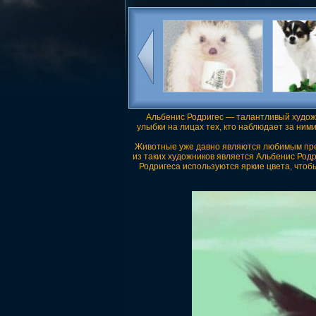
Альбенис Родригес — талантливый художн
улыбки на лицах тех, кто наблюдает за ним
Животные уже давно являются любимым пред
из таких художников является Альбенис Род
Родригеса используются яркие цвета, чтоб