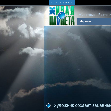
D I S C O V E R Y
Животные
Растен
Чёрный
Художник создает забавны