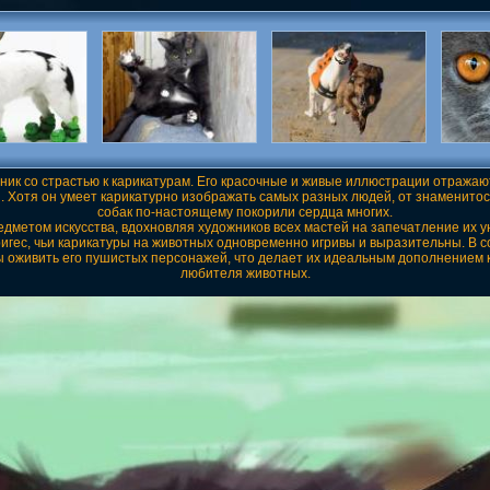
ик со страстью к карикатурам. Его красочные и живые иллюстрации отражают 
и. Хотя он умеет карикатурно изображать самых разных людей, от знаменитос
собак по-настоящему покорили сердца многих.
метом искусства, вдохновляя художников всех мастей на запечатление их у
ригес, чьи карикатуры на животных одновременно игривы и выразительны. В
ы оживить его пушистых персонажей, что делает их идеальным дополнением 
любителя животных.