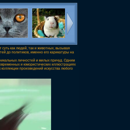
суть как людей, так и животных, вызывая
тей до политиков, именно его карикатуры на
никальных личностей и милых причуд. Одним
 современных и юмористических иллюстрациях
к коллекции произведений искусства любого