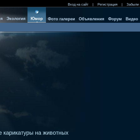
Вход на сайт
|
Регистрация
|
Забыли 
ия
Экология
Юмор
Фото галереи
Объявления
Форум
Видео
е карикатуры на животных