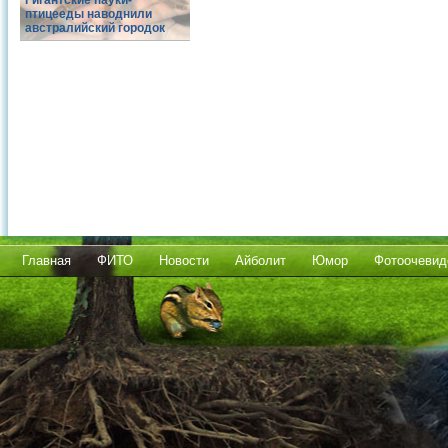
Гигантские пауки-
птицееды наводнили
австралийский городок
Главная
ФИТО
Новости
Айболит
Юмор
Фотоочевид