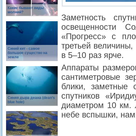
Какие бывают виды
молний?
Заметность спут
освещенности С
«Прогресс» с пл
третьей величины,
Синий кит - самое
большое существо на
в 5–10 раз ярче.
земле
Аппараты размеро
сантиметровые зе
блики, заметные 
спутников «Ириди
Синяя дыра деана (dean’s
blue hole)
диаметром 10 км. 
небе вспышки, нам