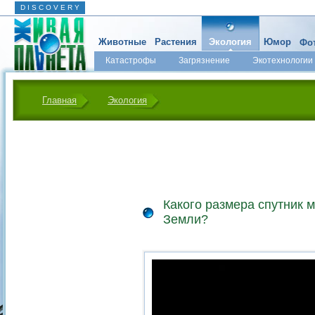
D I S C O V E R Y
Животные
Растения
Экология
Юмор
Фот
Катастрофы
Загрязнение
Экотехнологии
Главная
Экология
Какого размера спутник 
Земли?