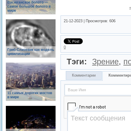
Васюганское болото —
самое большое болото в
мире
21-12-2023
|
Просмотров:
606
0
Гриб-Слизевик как модель
цивилизации
Тэги:
Зрение
,
п
Комментарии
Комментир
11 самых дорогих мостов
в мире