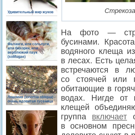
Стрекоза
Удивительный мир жуков
На фото — стре
бусинами. Красот
Фаланги, или сольпуги,
или бихорки, или
водяного клеща и
верблюжий паук
(solifugae)
в лесах. Есть цел
встречаются в л
со стоячей или п
обитающие в горяч
водах. Нигде от 
Лономия (lonomia obliqua) -
очень ядовитая гусеница
клещей объединя
группа
включает
о
в основном пресн