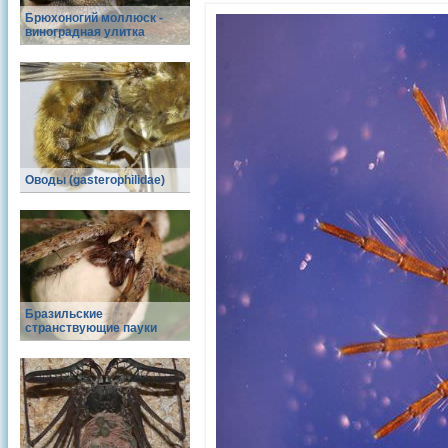
Брюхоногий моллюск -
виноградная улитка
Оводы (gasterophilidae)
Бразильские
странствующие пауки