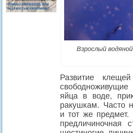
Фрины (amblypygi), или
бесхвостые скорпионы
Взрослый водяной
Развитие клеще
свободноживущие 
яйца в воде, при
ракушкам. Часто н
и тот же предмет.
предличиночная с
шестиногие личин