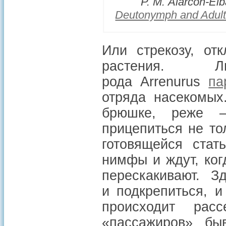
P. M. Alarcón-Elba
Deutonymph and Adult 
Или стрекозу, о
растения.
рода Arrenurus
па
отряда насекомых
брюшке, реже 
прицепиться не то
готовящейся стат
нимфы и ждут, ког
перескакивают. З
и подкрепиться, и
происходит рас
«пассажиров» бы