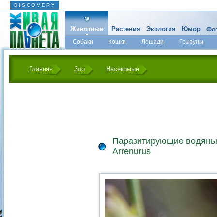
D I S C O V E R Y
Животные
Растения
Экология
Юмор
Фот
Собаки
Кошки
Лошади
Грызуны
Микромир
Главная
Зоо
Насекомые
Паразитирующие водяны
Arrenurus