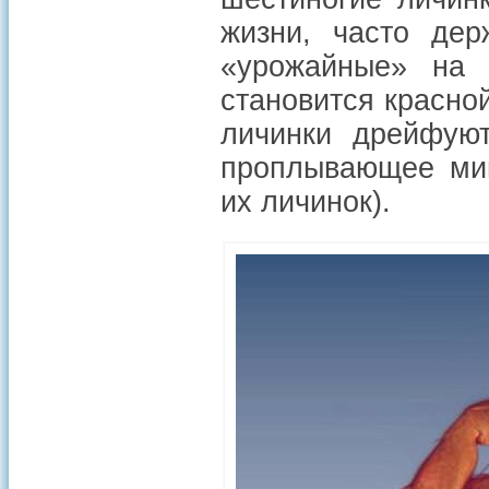
жизни, часто дер
«урожайные» на 
становится красно
личинки дрейфую
проплывающее мим
их личинок).