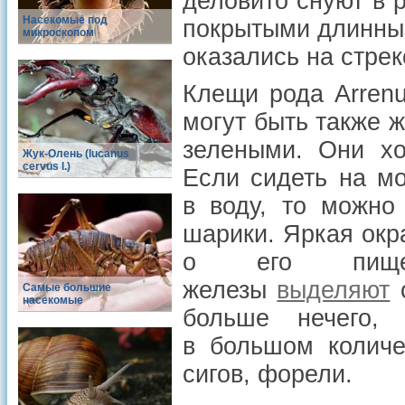
деловито снуют в 
Насекомые под
покрытыми длинны
микроскопом
оказались на стрек
Клещи рода Arrenu
могут быть также 
зелеными. Они х
Жук-Олень (lucanus
cervus l.)
Если сидеть на мо
в воду, то можно
шарики. Яркая ок
о его пищев
железы
выделяют
с
Самые большие
насекомые
больше нечего,
в большом количе
сигов, форели.