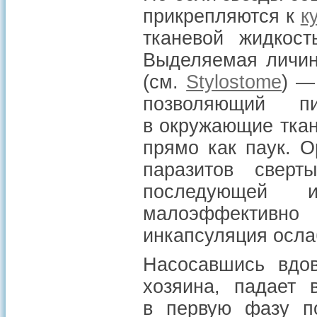
прикрепляются к
к
тканевой жидкост
Выделяемая личин
(см.
Stylostome
) —
позволяющий п
в окружающие тка
прямо как паук. О
паразитов свер
последующей и
малоэффективн
инкапсуляция ослаб
Насосавшись вдов
хозяина, падает 
в первую фазу п