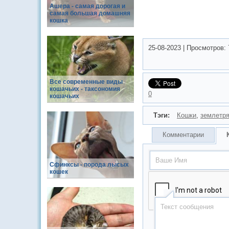
Ашера - самая дорогая и
самая большая домашняя
кошка
25-08-2023
|
Просмотров:
Все современные виды
кошачьих - таксономия
0
кошачьих
Тэги:
Кошки
,
землетр
Комментарии
Сфинксы - порода лысых
кошек