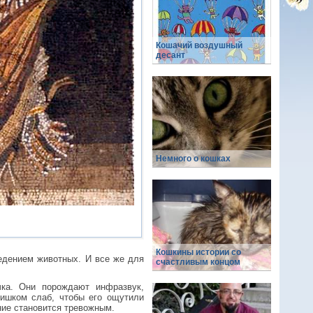
Кошачий воздушный
десант
Немного о кошках
Кошкины истории со
едением животных. И все же для
счастливым концом
чка. Они порождают инфразвук,
ишком слаб, чтобы его ощутили
ние становится тревожным.