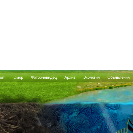
лит
Юмор
Фотоочевидец
Архив
Экология
Объявления