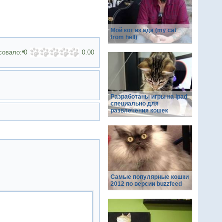
Мой кот из ада (my cat
from hell)
совало:
0
0.00
Разработаны игры на ipad
специально для
развлечения кошек
Самые популярные кошки
2012 по версии buzzfeed