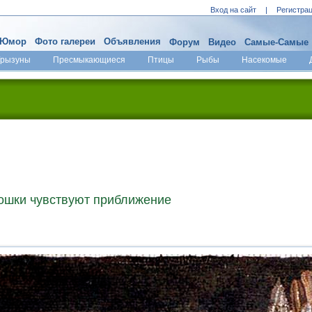
Вход на сайт
|
Регистра
Юмор
Фото галереи
Объявления
Форум
Видео
Самые-Самые
Грызуны
Пресмыкающиеся
Птицы
Рыбы
Насекомые
кошки чувствуют приближение