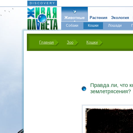
D I S C O V E R Y
Животные
Растения
Экология
Собаки
Кошки
Лошади
Главная
Зоо
Кошки
Правда ли, что 
землетрясения?