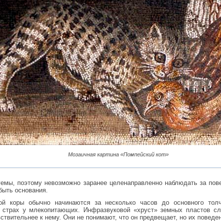
Мозаичная картина «Помпейский кот»
емы, поэтому невозможно заранее целенаправленно наблюдать за пов
быть основания.
ой коры обычно начинаются за несколько часов до основного тол
страх у млекопитающих. Инфразвуковой «хруст» земных пластов сл
ствительнее к нему. Они не понимают, что он предвещает, но их поведе