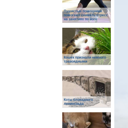
Пушистые помощники
помогают снимать стресс
на занятиях по йоге
Кошек признали немного
травоядными
Коты блокадного
ленинграда