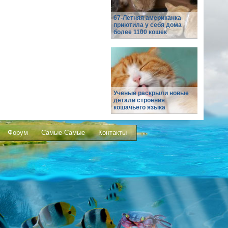
67-Летняя американка
приютила у себя дома
более 1100 кошек
Ученые раскрыли новые
детали строения
кошачьего языка
Форум
Самые-Самые
Контакты