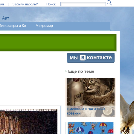
ция
|
Забыли пароль?
Поиск:
Арт
Динозавры и Ко
Микромир
Ещё по теме
Смешные и забавные
котейки