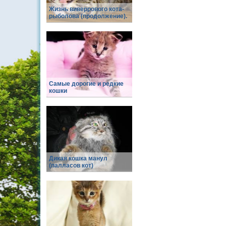
Жизнь виверрового кота-
рыболова (продолжение).
Самые дорогие и редкие
кошки
Дикая кошка манул
(палласов кот)