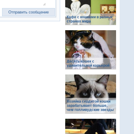
Кафе с кошками в разных
странах мира
Десять кошек с
удивительной карьерой
Хозяйка сердитой кошки
зарабатывает больше,
чем голливудские звезды