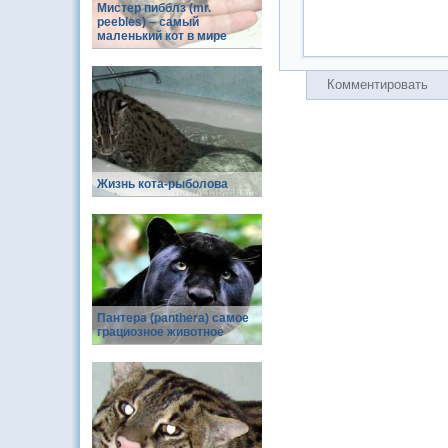
Мистер пибблз (mr.
peebles) – самый
маленький кот в мире
Комментировать
Жизнь кота-рыболова
Пантера (panthera) самое
грациозное животное