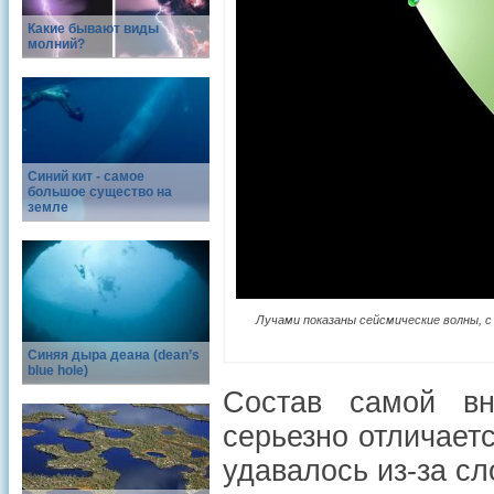
Какие бывают виды
молний?
Синий кит - самое
большое существо на
земле
Лучами показаны сейсмические волны, с 
Синяя дыра деана (dean’s
blue hole)
Состав самой вн
серьезно отличает
удавалось из-за сл