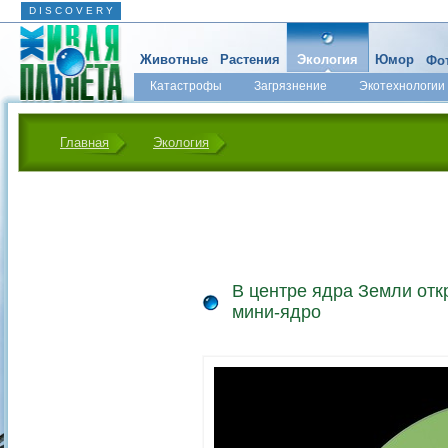
D I S C O V E R Y
Животные
Растения
Экология
Юмор
Фот
Катастрофы
Загрязнение
Экотехнологии
Главная
Экология
В центре ядра Земли от
мини-ядро