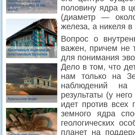
Ночные огни мира
(nighttime lights of the
половину ядра в ц
world)
(диаметр — около
железа, а никеля в
Вопрос о внутрен
важен, причем не 
Креативные поделки из
пластиковых бутылок
для понимания эво
Дело в том, что д
нам только на З
наблюдений на 
результаты (у него
Аральское море
идет против всех 
земного ядра спо
геологических ос
планет на поддерж