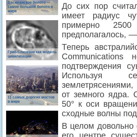
Васюганское болото —
До сих пор считал
самое большое болото в
мире
имеет радиус ч
примерно 2500
предполагалось, —
Теперь австралий
Гриб-Слизевик как модель
Communications 
цивилизации
подтверждения су
Используя се
землетрясениями, 
от земного ядра. 
11 самых дорогих мостов
в мире
50° к оси вращен
сходные волны под
В целом довольно 
его центре сущес