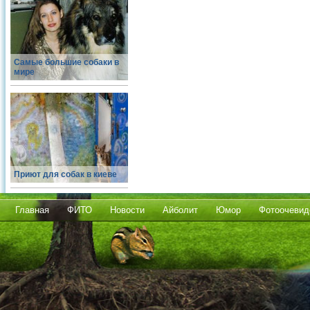
Самые большие собаки в
мире
Приют для собак в киеве
Главная
ФИТО
Новости
Айболит
Юмор
Фотоочевид