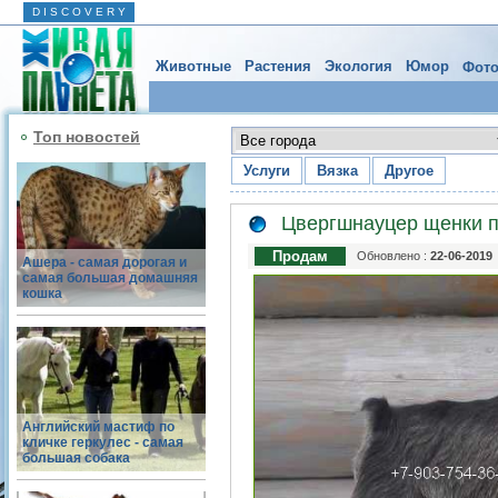
D I S C O V E R Y
Животные
Растения
Экология
Юмор
Фото
Топ новостей
Услуги
Вязка
Другое
Цвергшнауцер щенки п
Продам
Обновлено :
22-06-2019
Ашера - самая дорогая и
самая большая домашняя
кошка
Английский мастиф по
кличке геркулес - самая
большая собака