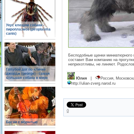
Укус клещом собаки -
пироплазмоз (piroplasma
canis)
Бесподобные щенки миниатюрного ш
составит Вам компанию на прогулк
неприхотливы, не линяют. Родослов
Голубой дог по кличке
джордж (george) - самая
большая собака в мире
Юлия
|
Россия, Московс
http://ulian-zverg.narod.ru
0
Басни с моралью