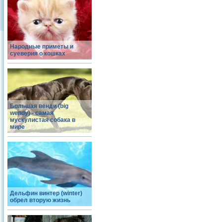
Народные приметы и
суеверия о кошках
Большая венди (big
wendy) - самая
мускулистая собака в
мире
Дельфин винтер (winter)
обрел вторую жизнь