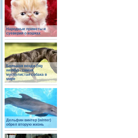
Народные приметы и
суеверия о кошках
Большая венди (big
wendy) - самая
мускулистая собака в
мире
Дельфин винтер (winter)
обрел вторую жизнь