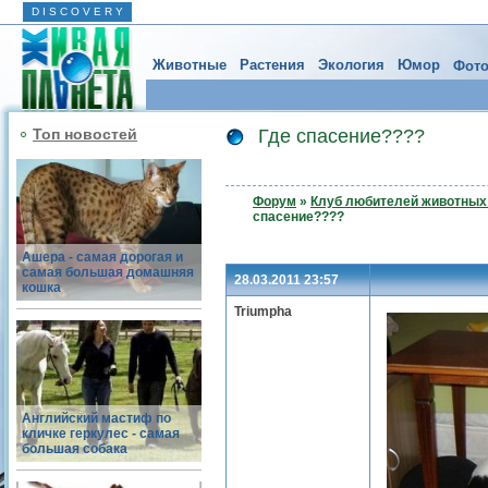
D I S C O V E R Y
Животные
Растения
Экология
Юмор
Фото
Топ новостей
Где спасение????
Форум
»
Клуб любителей животных 
спасение????
Ашера - самая дорогая и
самая большая домашняя
28.03.2011 23:57
кошка
Triumpha
Английский мастиф по
кличке геркулес - самая
большая собака