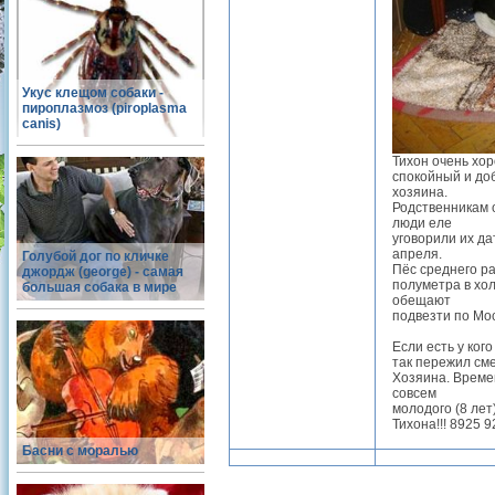
Укус клещом собаки -
пироплазмоз (piroplasma
canis)
Тихон очень хо
спокойный и до
хозяина.
Родственникам 
люди еле
уговорили их да
апреля.
Голубой дог по кличке
Пёс среднего р
джордж (george) - самая
полуметра в хол
большая собака в мире
обещают
подвезти по Мо
Если есть у ког
так пережил сме
Хозяина. Време
совсем
молодого (8 лет
Тихона!!! 8925 92
Басни с моралью