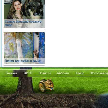
Самые большие собаки в
мире
Приют для собак в киеве
Главная
ФИТО
Новости
Айболит
Юмор
Фотоочевид