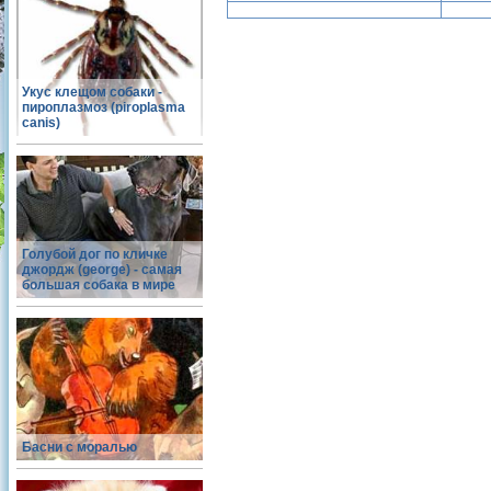
Укус клещом собаки -
пироплазмоз (piroplasma
canis)
Голубой дог по кличке
джордж (george) - самая
большая собака в мире
Басни с моралью