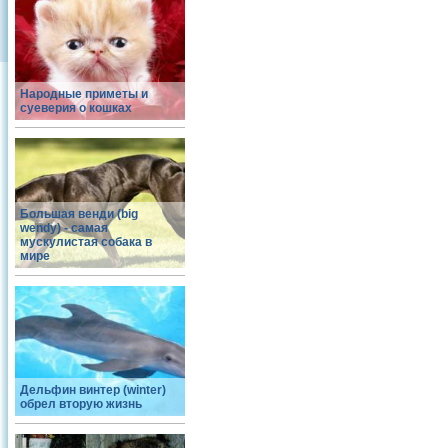
Народные приметы и
суеверия о кошках
Большая венди (big
wendy) - самая
мускулистая собака в
мире
Дельфин винтер (winter)
обрел вторую жизнь