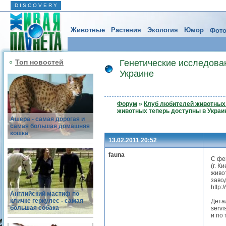
D I S C O V E R Y
Животные
Растения
Экология
Юмор
Фото
Топ новостей
Генетические исследова
Украине
Форум
»
Клуб любителей животных 
животных теперь доступны в Украи
Ашера - самая дорогая и
самая большая домашняя
кошка
13.02.2011 20:52
fauna
С фе
(г. К
живо
заво
http:
Английский мастиф по
кличке геркулес - самая
Дета
большая собака
servi
и по