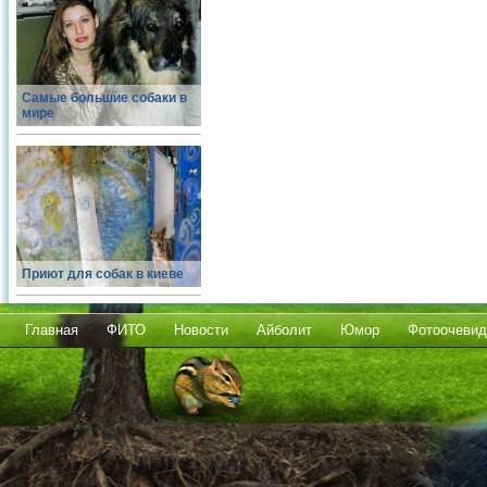
Самые большие собаки в
мире
Приют для собак в киеве
Главная
ФИТО
Новости
Айболит
Юмор
Фотоочевид