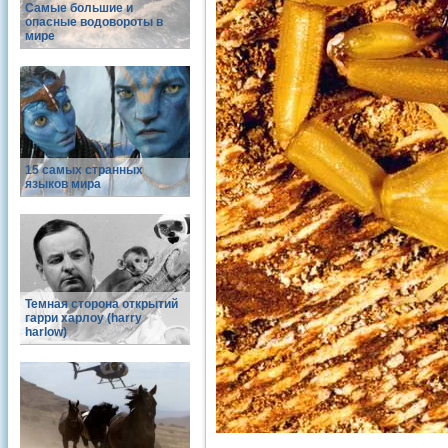
Самые большие и
опасные водовороты в
мире
15 самых странных
языков мира
Темная сторона открытий
гарри харлоу (harry
harlow)