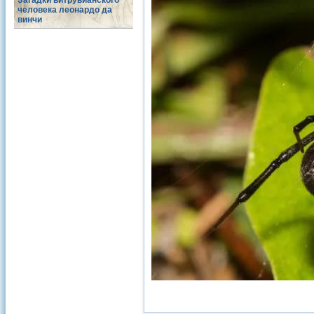
Загадки витрувианского
человека леонардо да
винчи