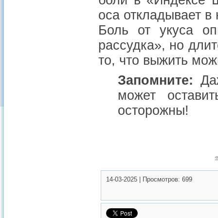
боли в «Индексе Ш
оса откладывает в 
Боль от укуса о
рассудка»
, но дли
то, что выжить мож
Запомните:
Даж
может остави
осторожны!
14-03-2025
|
Просмотров:
699