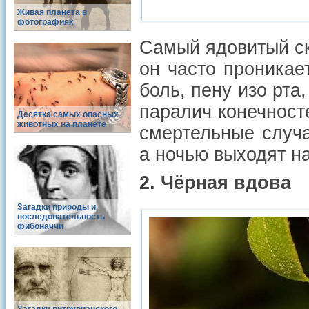
Живая планета в
фотографиях
Самый ядовитый ск
он часто проникае
боль, пену изо рта
паралич конечност
Десятка самых опасных
животных на планете
смертельные случа
а ночью выходят на
2. Чёрная вдова
Загадки природы и
последовательность
фибоначчи