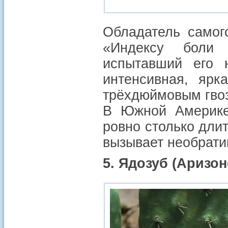
Обладатель самог
«Индексу боли
испытавший его 
интенсивная, ярк
трёхдюймовым гвоз
В Южной Америке
ровно столько длит
вызывает необрат
5. Ядозуб (Аризон