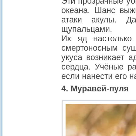
Эти прозрачные у
океана. Шанс выж
атаки акулы. Д
щупальцами.
Их яд настолько 
смертоносным сущ
укуса возникает а
сердца. Учёные ра
если нанести его н
4. Муравей-пуля