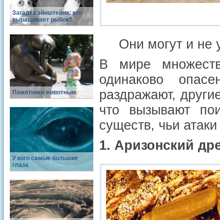
Загадка эйнштейна: кто
выращивает рыбок?
Они могут и не 
В мире множеств
одинаково опас
раздражают, други
Памятники животным
что вызывают по
существ, чьи атаки
1. Аризонский др
У кого самые большие
глаза