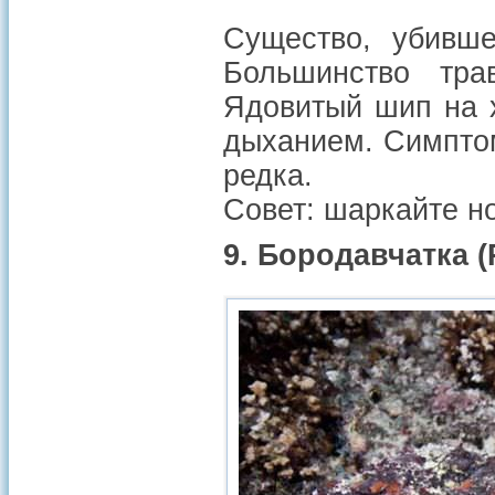
Существо, убивше
Большинство тра
Ядовитый шип на х
дыханием. Симптом
редка.
Совет: шаркайте но
9. Бородавчатка 