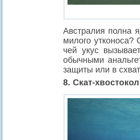
Австралия полна я
милого утконоса?
чей укус вызывае
обычными анальгет
защиты или в схват
8. Скат-хвостокол