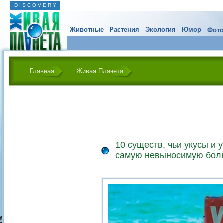
D I S C O V E R Y
Животные
Растения
Экология
Юмор
Фото
Главная
Живая Планета
10 существ, чьи укусы и
самую невыносимую бол