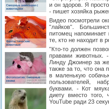
и он здоров. Я просто
Смешные анимашки с
животными
- пишет хозяйка рыже
Видео посмотрели ок
"лайков". Большин
питомец напоминает 
те, кто не находит в 
Фантастические
животные
"Кто-то должен позв
правами животных. 
Линду Джоинер за же
также за то, что она 
в маленькую собачь
Фотопозитив: смешные
пользователей, на
ежики
буквами. - Кот мяук
диету вместо того,
YouTube ради 23 секу