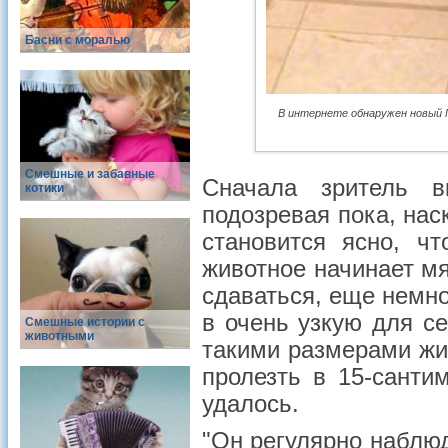
Басни с моралью
В интернете обнаружен новый 
Смешные и забавные
Сначала зритель 
котики
подозревая пока, нас
становится ясно, ч
животное начинает м
сдаваться, еще немно
в очень узкую для се
Смешные истории с
животными
такими размерами жи
пролезть в 15-санти
удалось.
"Он регулярно наблюд