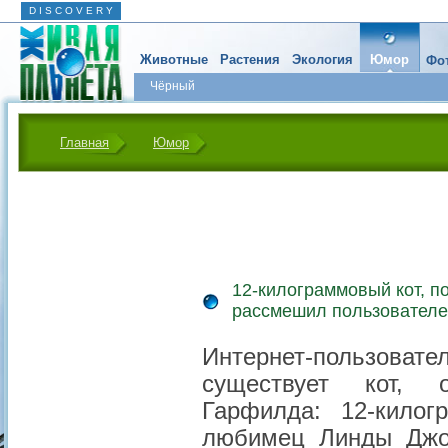
D I S C O V E R Y
Животные
Растения
Экология
Юмор
Фот
Чёрный
Главная
Юмор
12-килограммовый кот, п
рассмешил пользователе
Интернет-пользоват
существует кот, 
Гарфилда: 12-килог
любимец Линды Джои