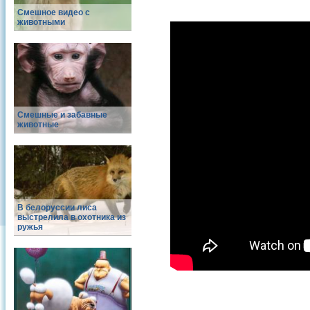
Смешное видео с
животными
Смешные и забавные
животные
В белоруссии лиса
выстрелила в охотника из
ружья