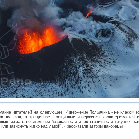
мание читателей на следующее. Извержение Толбачика - не классиче
ки вулкана, а трещинное. Трещинные извержения характеризуются 
иями, из-за относительной безопасности и фотогеничности текущих ла
 или зависнуть низко над лавой", - рассказали авторы панорамы.