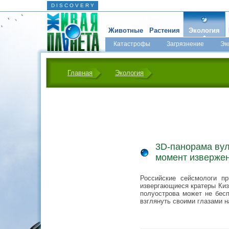
D I S C O V E R Y
Животные
Растения
Экология
Катастрофы
Загрязнение
Эк
Главная
Экология
3D-панорама вул
момент изверже
Российские сейсмологи пр
извергающиеся кратеры Киз
полуострова может не бесп
взглянуть своими глазами н