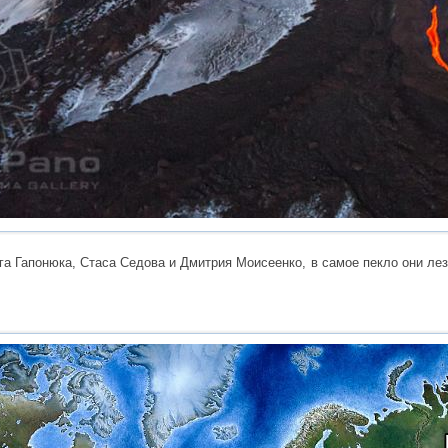
а Гапонюка, Стаса Седова и Дмитрия Моисеенко, в самое пекло они лез