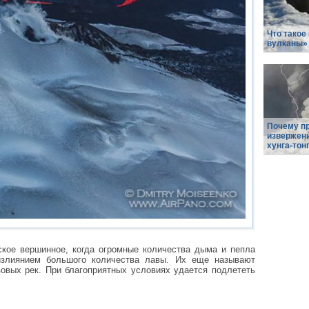
Что такое
вулканы»
Почему п
извержен
хунга-тонг
ское вершинное, когда огромные количества дыма и пепла
излиянием большого количества лавы. Их еще называют
вовых рек. При благоприятных условиях удается подлететь