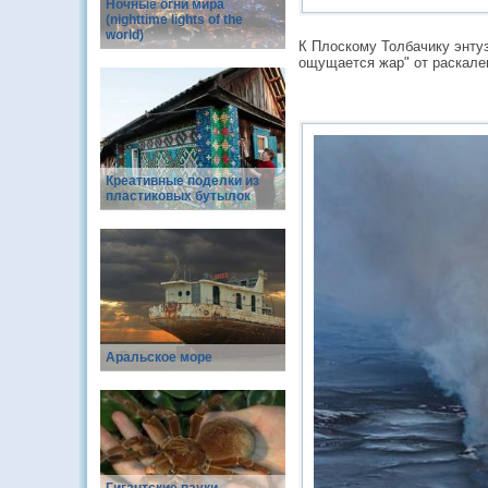
Ночные огни мира
(nighttime lights of the
world)
К Плоскому Толбачику энтуз
ощущается жар" от раскален
Креативные поделки из
пластиковых бутылок
Аральское море