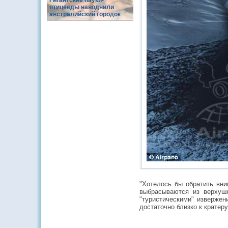
Гигантские пауки-
птицееды наводнили
австралийский городок
"Хотелось бы обратить вни
выбрасываются из верхуш
"туристическими" извержен
достаточно близко к кратеру