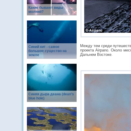
Какие бывают виды
молний?
Между тем среди путешеств
Синий кит - самое
проекта Airpano. Около ме
большое существо на
Дальнем Востоке.
земле
Синяя дыра деана (dean’s
blue hole)