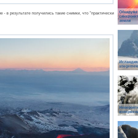
Обнаруже
- в результате получились такие снимки, что "практически
синхрониз
земли
Исландия 
stiegemei
Невероят
извержен