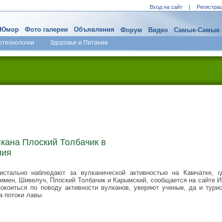
Вход на сайт
|
Регистра
Юмор
Фото галереи
Объявления
Форум
Видео
Самые-Самые
отехнологии
Здоровье и Питание
кана Плоский Толбачик в
ния
истально наблюдают за вулканической активностью на Камчатке, 
имен, Шивелуч, Плоский Толбачик и Карымский, сообщается на сайте 
окоиться по поводу активности вулканов, уверяют ученые, да и тури
а потоки лавы.