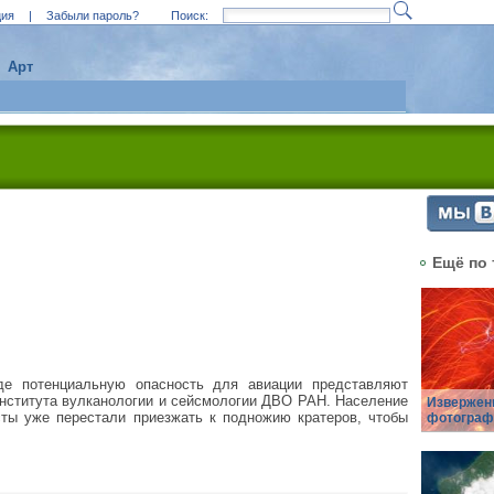
ция
|
Забыли пароль?
Поиск:
Арт
Ещё по 
где потенциальную опасность для авиации представляют
Института вулканологии и сейсмологии ДВО РАН. Население
Извержени
сты уже перестали приезжать к подножию кратеров, чтобы
фотографи