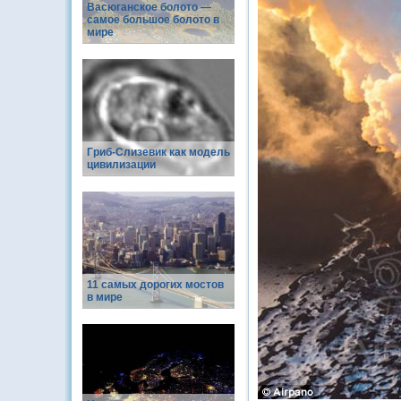
Васюганское болото —
самое большое болото в
мире
Гриб-Слизевик как модель
цивилизации
11 самых дорогих мостов
в мире