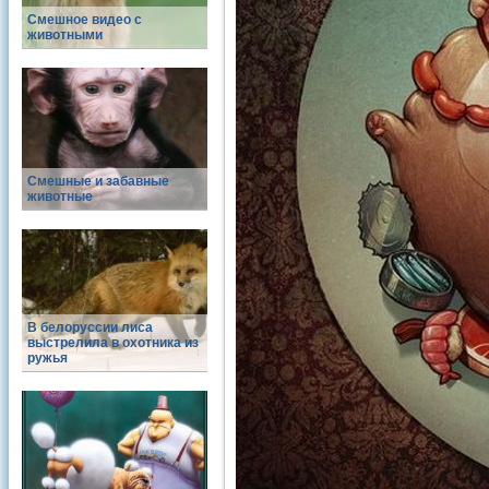
Смешное видео с
животными
Смешные и забавные
животные
В белоруссии лиса
выстрелила в охотника из
ружья