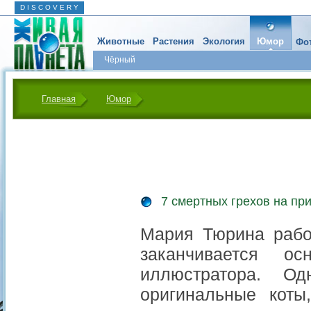
D I S C O V E R Y
Животные
Растения
Экология
Юмор
Фот
Чёрный
Главная
Юмор
7 смертных грехов на пр
Мария Тюрина работ
заканчивается о
иллюстратора. О
оригинальные коты