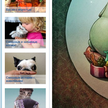
Басни с моралью
Смешные и забавные
котики
Смешные истории с
животными