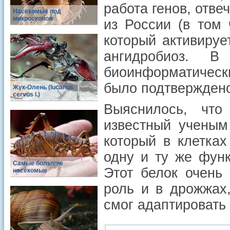
работа генов, отв
Насекомые под
микроскопом
из России (в том
который активируе
ангидробиоз. 
биоинформатичес
было подтвержден
Жук-Олень (lucanus
cervus l.)
Выяснилось, что
известный ученым
который в клетка
одну и ту же функ
Самые большие
Этот белок очень
насекомые
роль и в дрожжах,
смог адаптировать 