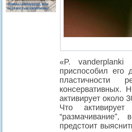
Фрины (amblypygi), или
бесхвостые скорпионы
«P. vanderplank
приспособил его 
пластичности р
консервативных. 
активирует около 
Что активирует
“размачивание”,
предстоит выяснит