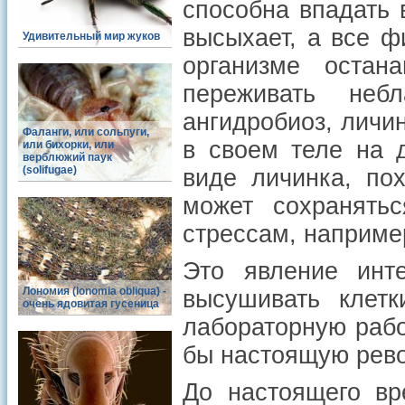
способна впадать 
высыхает, а все ф
Удивительный мир жуков
организме остан
переживать неб
ангидробиоз, личи
Фаланги, или сольпуги,
в своем теле на 
или бихорки, или
верблюжий паук
(solifugae)
виде личинка, по
может сохранять
стрессам, например
Это явление инт
Лономия (lonomia obliqua) -
высушивать клетк
очень ядовитая гусеница
лабораторную рабо
бы настоящую рево
До настоящего вр