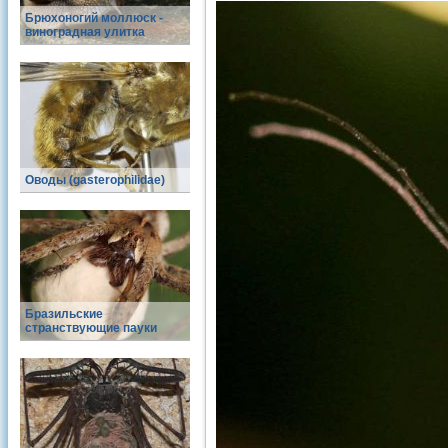
Брюхоногий моллюск -
виноградная улитка
Оводы (gasterophilidae)
Бразильские
странствующие пауки