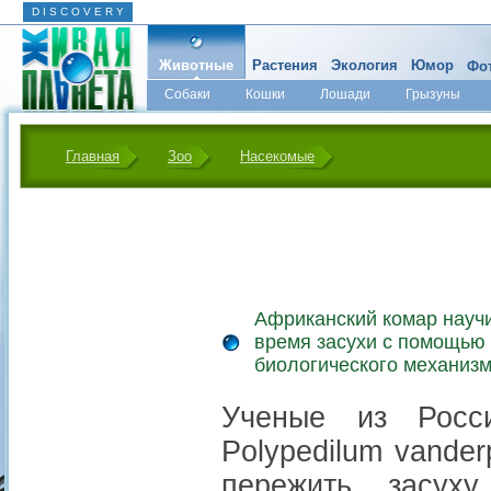
D I S C O V E R Y
Животные
Растения
Экология
Юмор
Фот
Собаки
Кошки
Лошади
Грызуны
Микромир
Главная
Зоо
Насекомые
Африканский комар науч
время засухи с помощью
биологического механиз
Ученые из Росс
Polypedilum vander
пережить засух