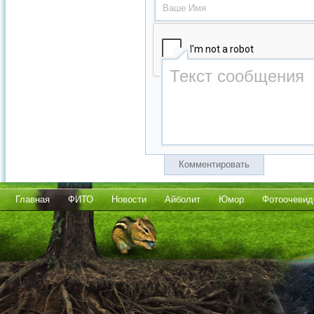
Комментировать
Главная
ФИТО
Новости
Айболит
Юмор
Фотоочевид