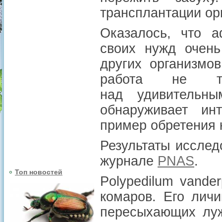
трансплантации ор
Оказалось, что а
своих нужд очень
других организмо
работа не то
над удивительн
обнаруживает ин
пример обретения 
Результаты иссле
журнале
PNAS
.
Топ новостей
Polypedilum vande
комаров. Его лич
пересыхающих луж