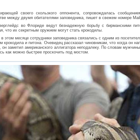
жирающей своего скользкого оппонента, сопровождалась сообщение
тве между двумя обитателями заповедника, пишет в свежем номере Mail 
верглейдс во Флориде ведут безнадежную борьбу с бирманскими пит
ая, что их секретным оружием могут стать крокодилы.
в этом месяце сотрудники заповедника связались с одним из посетител
м крокодила и питона. Очевидец рассказал чиновникам, что когда он на
k), он заметил американского аллигатора неподалеку. По словам мужчин
сь как можно быстрее проскочить под мостом.