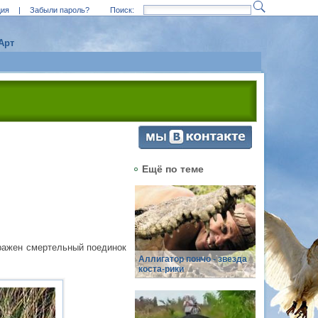
ция
|
Забыли пароль?
Поиск:
Арт
Ещё по теме
бражен смертельный поединок
Аллигатор пончо - звезда
коста-рики