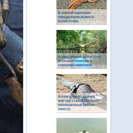
В южной каролине
обнаружили рыжего
аллигатора
Агрессивный аллигатор
атаковал каякера в
северной каролине
Аллигатор по кличке
мистер стаббс получил
полноценный протез
хвоста