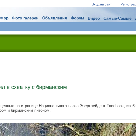
Вход на сайт
|
Регистра
мор
Фото галереи
Объявления
Форум
Видео
Самые-Самые
ил в схватку с бирманским
щенных на странице Национального парка Эверглейдс в Facebook, изо
ом и бирманским питоном.