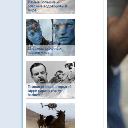
Самые большие и
опасные водовороты в
мире
15 самых странных
языков мира
Темная сторона открытий
гарри харлоу (harry
harlow)