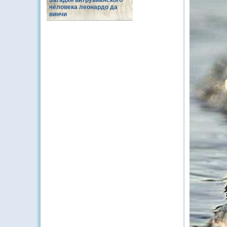
Загадки витрувианского
человека леонардо да
винчи