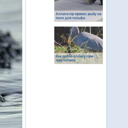
Аллигатор принес рыбу на
поле для гольфа
Как цапля аллигатора
проглотила