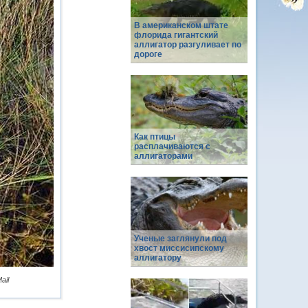
В американском штате
флорида гигантский
аллигатор разгуливает по
дороге
Как птицы
расплачиваются с
аллигаторами
Ученые заглянули под
хвост миссисипскому
аллигатору
ail