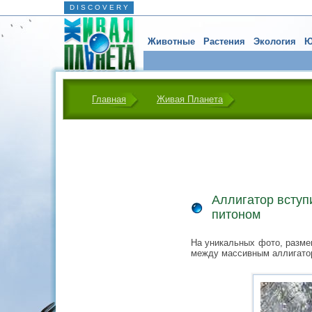
D I S C O V E R Y
Животные
Растения
Экология
Ю
Главная
Живая Планета
Аллигатор вступ
питоном
На уникальных фото, разме
между массивным аллигатор