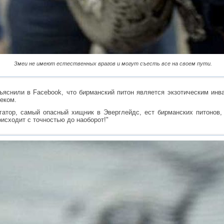
Змеи не имеют естественных врагов и могут съесть все на своем пути.
ъяснили в Facebook, что бирманский питон является экзотическим ин
еком.
гатор, самый опасный хищник в Эверглейдс, ест бирманских питонов,
оисходит с точностью до наоборот!"