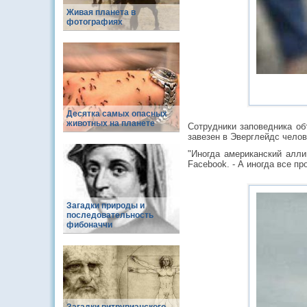
Живая планета в
фотографиях
Десятка самых опасных
животных на планете
Сотрудники заповедника об
завезен в Эверглейдс челов
"Иногда американский алли
Facebook. - А иногда все пр
Загадки природы и
последовательность
фибоначчи