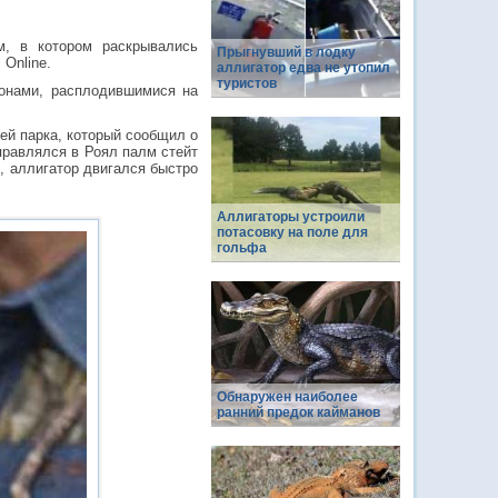
м, в котором раскрывались
Прыгнувший в лодку
Online.
аллигатор едва не утопил
туристов
онами, расплодившимися на
ей парка, который сообщил о
правлялся в Роял палм стейт
ы, аллигатор двигался быстро
Аллигаторы устроили
потасовку на поле для
гольфа
Обнаружен наиболее
ранний предок кайманов