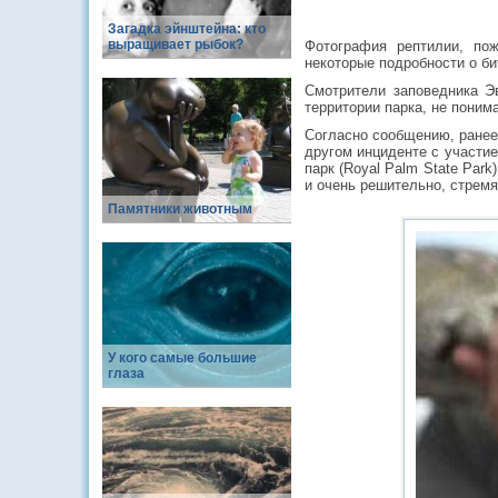
Загадка эйнштейна: кто
выращивает рыбок?
Фотография рептилии, по
некоторые подробности о би
Смотрители заповедника Э
территории парка, не поним
Согласно сообщению, ранее 
другом инциденте с участие
парк (Royal Palm State Par
и очень решительно, стремя
Памятники животным
У кого самые большие
глаза