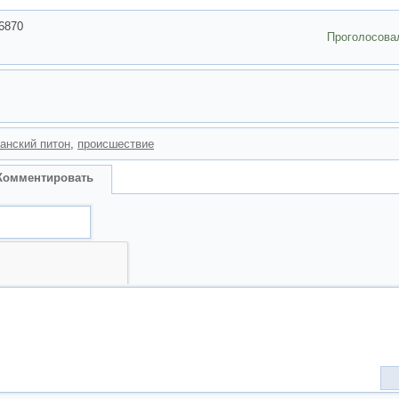
6870
Проголосова
анский питон
,
происшествие
Комментировать