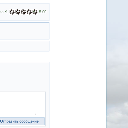
ло:
1
5.00