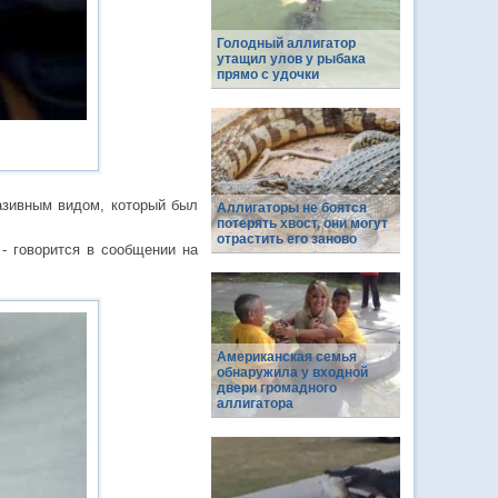
Голодный аллигатор
утащил улов у рыбака
прямо с удочки
вазивным видом, который был
Аллигаторы не боятся
потерять хвост, они могут
отрастить его заново
 - говорится в сообщении на
Американская семья
обнаружила у входной
двери громадного
аллигатора