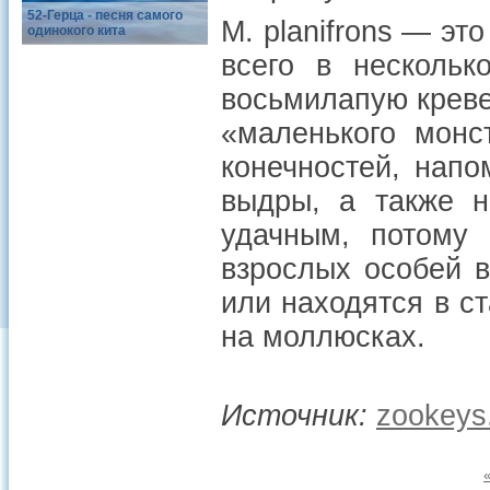
52-Герца - песня самого
M. planifrons — э
одинокого кита
всего в нескольк
восьмилапую креве
«маленького монс
конечностей, нап
выдры, а также н
удачным, потому
взрослых особей в
или находятся в с
на моллюсках.
Источник:
zookeys.