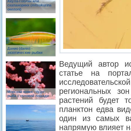
Акула-Гоблин или
скапаноринх (mitsukurina
owstoni)
Данио (danio) -
экзотические рыбки
Ведущий автор и
статье на порт
исследовательско
региональных зо
Морской конек - чудо-
рыба с головой лошади
растений будет т
планктон едва вид
один из самых ва
напрямую влияет н