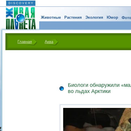
D I S C O V E R Y
Животные
Растения
Экология
Юмор
Фото
Главная
Аква
Биологи обнаружили «ма
во льдах Арктики