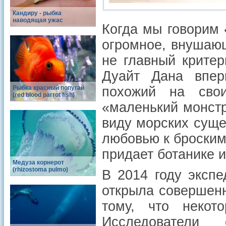
Кандиру - рыбка
наводящая ужас
Когда мы говорим 
огромное, внушаю
не главный крите
Дуайт Дана впер
Рыбка красный попугай
похожий на свои
(red blood parrot fish)
«маленький монстр
виду морских суще
любовью к броским 
придает ботанике и
Медуза корнерот
(rhizostoma pulmo)
В 2014 году эксп
открыла совершен
тому, что некот
Исследователи о