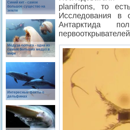
Синий кит - самое
planifrons, то е
большое существо на
земле
Исследования в о
Антарктида по
первооткрывателей
Медуза nomura - одна из
самых больших медуз в
мире
Интересные факты о
дельфинах