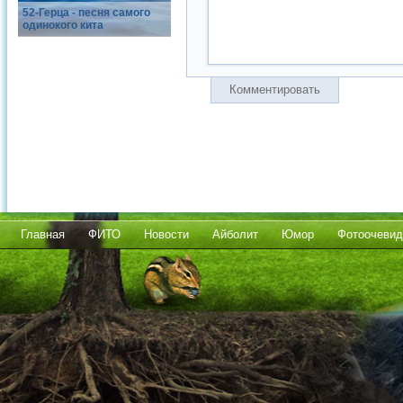
52-Герца - песня самого
одинокого кита
Комментировать
Главная
ФИТО
Новости
Айболит
Юмор
Фотоочевид