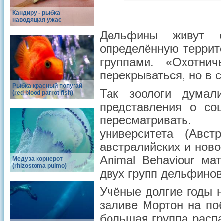
Кандиру - рыбка
наводящая ужас
Дельфины живут с
определённую террит
группами. «Охотни
перекрываться, но в 
Рыбка красный попугай
Так зоологи думал
(red blood parrot fish)
представления о со
пересматривать.
университета (Авс
австралийских и нов
Animal Behaviour ма
Медуза корнерот
(rhizostoma pulmo)
двух групп дельфинов
Учёные долгие годы
заливе Мортон на по
большая группа расп