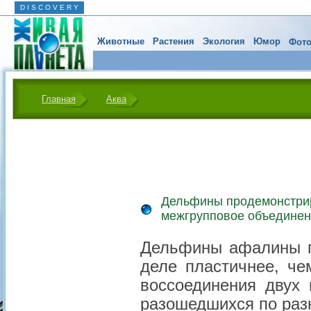
D I S C O V E R Y
Животные
Растения
Экология
Юмор
Фото
Главная
Аква
Дельфины продемонстри
межгрупповое объедине
Дельфины афалины по
деле пластичнее, ч
воссоединения двух 
разошедшихся по раз