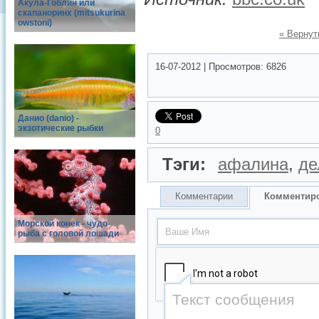
Акула-Гоблин или
скапаноринх (mitsukurina
owstoni)
« Вернут
16-07-2012
|
Просмотров:
6826
Данио (danio) -
экзотические рыбки
0
Тэги:
афалина
,
де
Комментарии
Комментир
Морской конек - чудо-
рыба с головой лошади