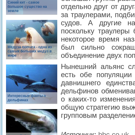
Синий кит - самое
отдельно друг от др
большое существо на
земле
за траулерами, подб
судов. А другие н
поскольку траулеры 
некоторое время на
был сильно сокращ
Медуза nomura - одна из
самых больших медуз в
объединение двух по
мире
Нынешний альянс сл
есть обе популяции
давнишнего единств
дельфинов обменива
Интересные факты о
о каких-то изменени
дельфинах
общую стратегию выж
групповым разделени
Источник:
bbc.co.uk