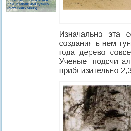
Растение ясенец белый
или неопалимая купина
(dictamnus albus)
Изначально эта с
создания в нем ту
года дерево совс
Ученые подсчитал
приблизительно 2,3