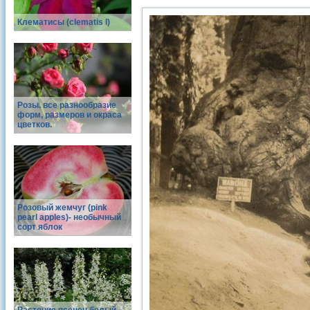
Клематисы (clematis l)
Розы. все разнообразие
форм, размеров и окраса
цветков.
Розовый жемчуг (pink
pearl apples)- необычный
сорт яблок