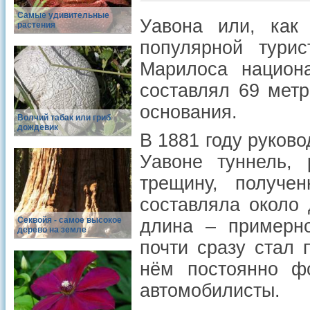
Самые удивительные
Уавона или, как 
растения
популярной турис
Марилоса национ
составлял 69 метр
основания.
Волчий табак или гриб
дождевик
В 1881 году руков
Уавоне туннель,
трещину, получе
составляла около 
Cеквойя - самое высокое
длина – примерно
дерево на земле
почти сразу стал
нём постоянно ф
автомобилисты.