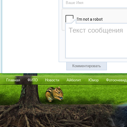
Комментировать
Главная
ФИТО
Новости
Айболит
Юмор
Фотоочевид