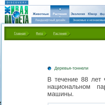
D I S C O V E R Y
Животные
Растения
Экология
Юмор
Фот
Ландшафтный дизайн
Знакомые и незнакомы
Главная
Фито
Растения
Деревья-тоннели
В течение 88 лет 
национальном па
машины.