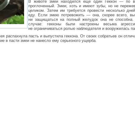
В животе змеи находился еще один геккон — по вс
проглоченный. Змеи, хоть и имеют зубы, но не переже
целиком. Затем им требуется провести несколько дней
еду. Если змею потревожить — она, скорее всего, вы
ни защищаться на полный желудок она не способна.
случае: гекконы были настроены весьма агрес
не ограничиваться ролью наблюдателя и вооружилась па
ея распахнула пасть и выпустила геккона. От своих собратьев он отлич
ние в пасти змеи не нанесло ему серьезного ущерба.