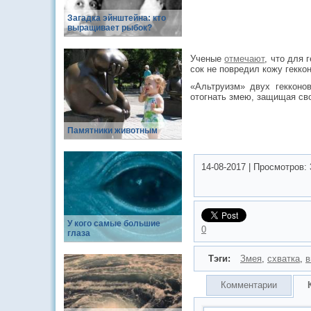
Загадка эйнштейна: кто
выращивает рыбок?
Ученые
отмечают
, что для 
сок не повредил кожу гекко
«Альтруизм» двух гекконо
отогнать змею, защищая св
Памятники животным
14-08-2017
|
Просмотров:
У кого самые большие
0
глаза
Тэги:
Змея
,
схватка
,
в
Комментарии