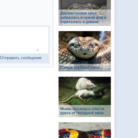
Двухметровая змея
забралась в чужой дом и
спряталась в диване
Самые крупные змеи
Мышь пыталась спасти
друга от голодной змеи