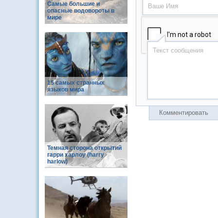
Самые большие и
опасные водовороты в
мире
15 самых странных
языков мира
Комментировать
Темная сторона открытий
гарри харлоу (harry
harlow)