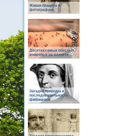
Живая планета в
фотографиях
Десятка самых опасных
животных на планете
Загадки природы и
последовательность
фибоначчи