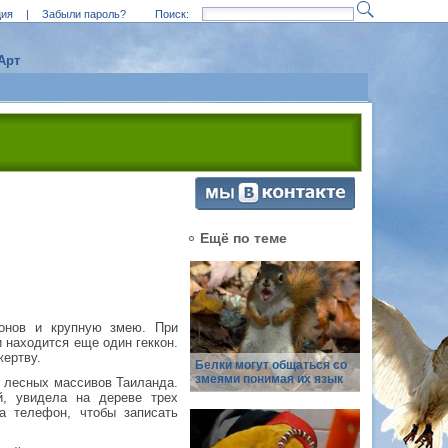
ция
|
Забыли пароль?
Поиск:
Арт
Ещё по теме
конов и крупную змею. При
 находится еще один геккон.
жертву.
Белки могут общаться со
змеями понимая их язык
з лесных массивов Таиланда.
й, увидела на дереве трех
а телефон, чтобы записать