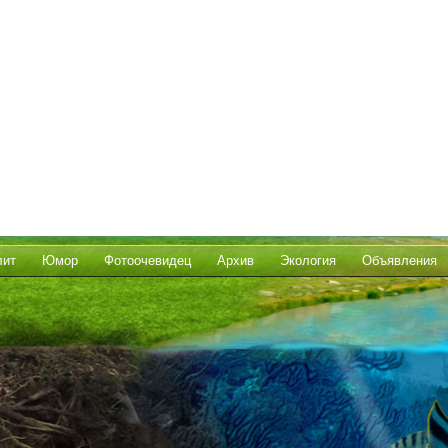
лит
Юмор
Фотоочевидец
Архив
Экология
Объявления