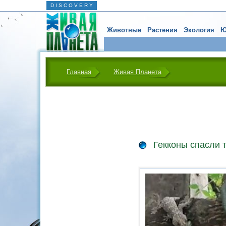
D I S C O V E R Y
Животные
Растения
Экология
Ю
Главная
Живая Планета
Гекконы спасли 