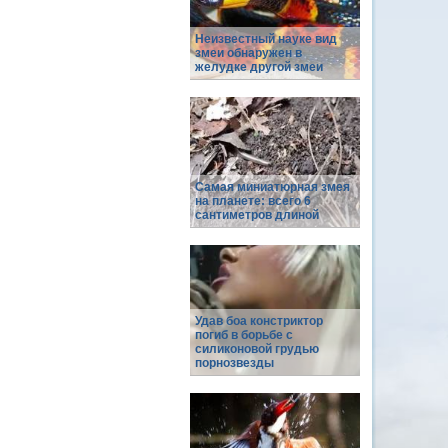
Неизвестный науке вид
змеи обнаружен в
желудке другой змеи
Самая миниатюрная змея
на планете: всего 6
сантиметров длиной
Удав боа констриктор
погиб в борьбе с
силиконовой грудью
порнозвезды