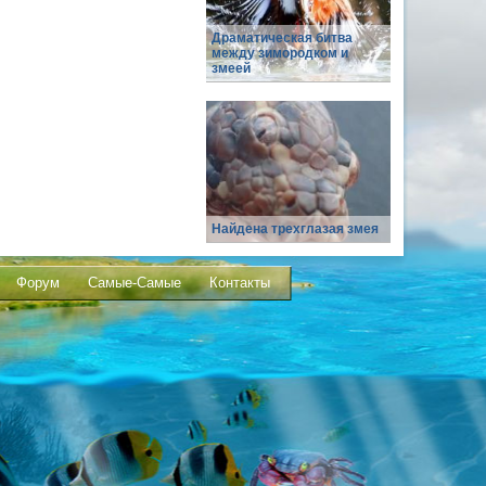
Драматическая битва
между зимородком и
змеей
Найдена трехглазая змея
Форум
Самые-Самые
Контакты