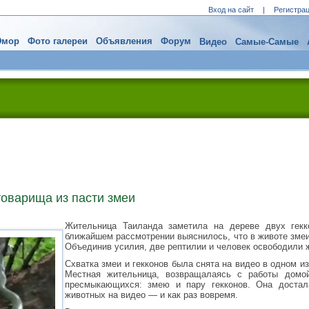
Вход на сайт
|
Регистра
мор
Фото галереи
Объявления
Форум
Видео
Самые-Самые
товарища из пасти змеи
Жительница Таиланда заметила на дереве двух гек
ближайшем рассмотрении выяснилось, что в животе змеи
Объединив усилия, две рептилии и человек освободили 
Схватка змеи и гекконов была снята на видео в одном и
Местная жительница, возвращалаясь с работы домо
пресмыкающихся: змею и пару гекконов. Она достал
животных на видео — и как раз вовремя.