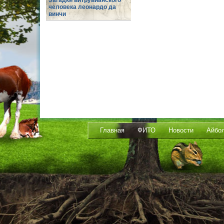
Загадки витрувианского
человека леонардо да
винчи
Главная
ФИТО
Новости
Айбо