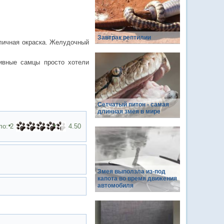
Завтрак рептилии
азличная окраска. Желудочный
ивные самцы просто хотели
Сетчатый питон - самая
длинная змея в мире
ло:
2
4.50
Змея выползла из-под
капота во время движения
автомобиля