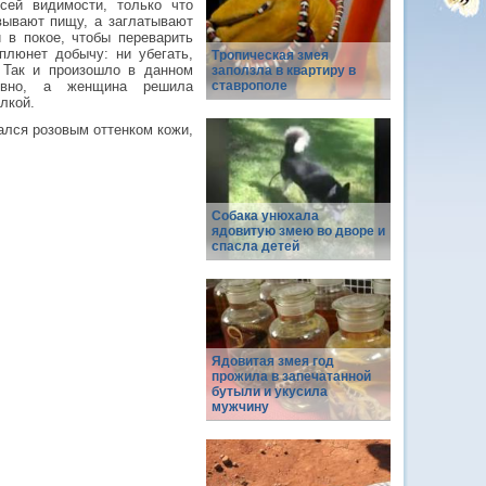
ей видимости, только что
вывают пищу, а заглатывают
 в покое, чтобы переварить
плюнет добычу: ни убегать,
Тропическая змея
 Так и произошло в данном
заползла в квартиру в
сивно, а женщина решила
ставрополе
лкой.
ался розовым оттенком кожи,
Собака унюхала
ядовитую змею во дворе и
спасла детей
Ядовитая змея год
прожила в запечатанной
бутыли и укусила
мужчину