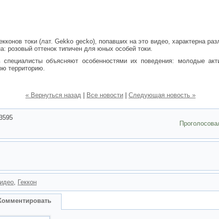
гекконов токи (лат. Gekko gecko), попавших на это видео, характерна р
на: розовый оттенок типичен для юных особей токи.
в специалисты объясняют особенностями их поведения: молодые акт
ою территорию.
« Вернуться назад
|
Все новости
|
Следующая новость »
3595
Проголосова
идео
,
Геккон
Комментировать