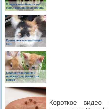
В одесской области от
жары взрываются коровы
Крылатые кошки (winged
cat)
Список токсичных и
опасных растений для
кошек
Короткое видео