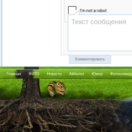
Комментировать
Главная
ФИТО
Новости
Айболит
Юмор
Фотоочевид