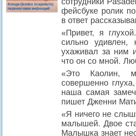
сотрудники Pasade
Клещи (ixodes scapularis)
переносчики инфекций
фейсбуке ролик по
в ответ рассказыва
«Привет, я глухо
сильно удивлен, 
ухаживал за ним и
что он со мной. Л
«Это Каолин, м
совершенно глуха,
наша самая замеч
пишет Дженни Мати
«Я ничего не слышу
малышей. Двое ста
Малышка знает нес