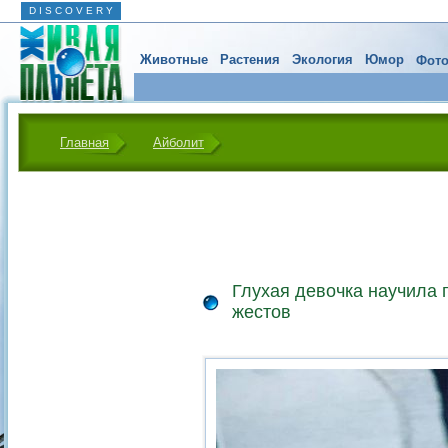
D I S C O V E R Y
Животные
Растения
Экология
Юмор
Фото
Главная
Айболит
Глухая девочка научила 
жестов