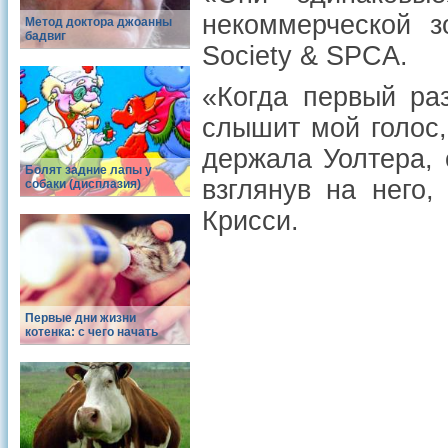
некоммерческой з
Метод доктора джоанны
бадвиг
Society & SPCA.
«Когда первый ра
слышит мой голос
держала Уолтера,
Болят задние лапы у
взглянув на него
собаки (дисплазия)
Крисси.
Первые дни жизни
котенка: с чего начать