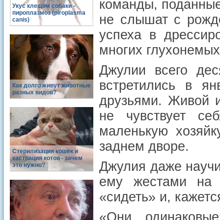
команды, поданные
Укус клещом собаки -
пироплазмоз (piroplasma
не слышат с рожд
canis)
успеха в дрессир
многих глухонемых
Джулии всего дес
встретились в ян
Как долго живут животные
разных видов?
друзьями. Живой и
не чувствует се
маленькую хозяйк
заднем дворе.
Стерилизация кошек и
кастрация котов - зачем
Джулия даже научи
это нужно?
ему жестами на 
«сидеть» и, кажетс
«Они одинаковы