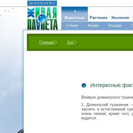
D I S C O V E R Y
Животные
Растения
Экология
Собаки
Кошки
Лошади
Главная
Зоо
Интересные фак
Вживую длинноухого тушканч
1. Длинноухий тушканчик 
заснять в естественной ср
очень низкая; кроме того,
водится.