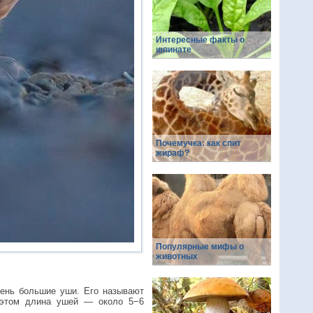
Интересные факты о
шпинате
Почемучка: как спит
жираф?
Популярные мифы о
животных
чень большие уши. Его называют
 этом длина ушей — около 5−6