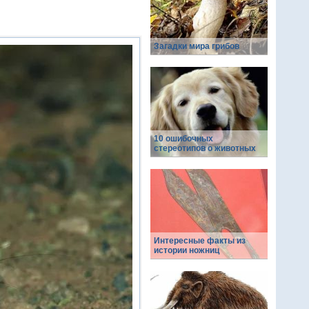
Загадки мира грибов
10 ошибочных
стереотипов о животных
Интересные факты из
истории ножниц