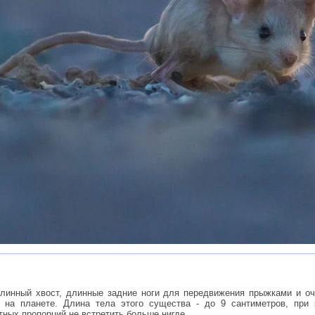
длинный хвост, длинные задние ноги для передвижения прыжками и о
на планете. Длина тела этого существа - до 9 сантиметров, при
тных пропорций не встретить больше нигде.