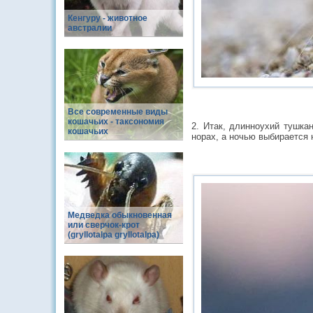
Кенгуру - животное
австралии
Все современные виды
кошачьих - таксономия
2. Итак, длинноухий тушка
кошачьих
норах, а ночью выбирается 
Медведка обыкновенная
или сверчок-крот
(gryllotalpa gryllotalpa)