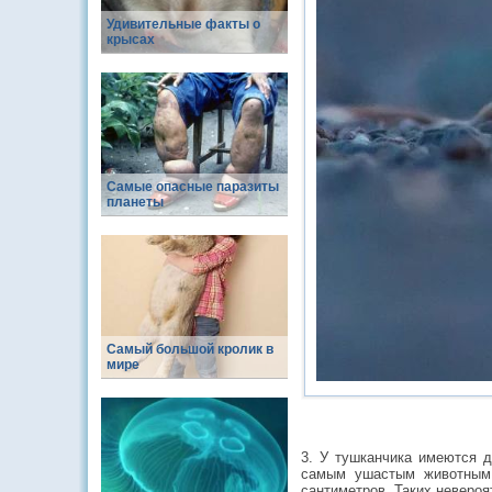
Удивительные факты о
крысах
Самые опасные паразиты
планеты
Самый большой кролик в
мире
3. У тушканчика имеются 
самым ушастым животным 
сантиметров. Таких невероя