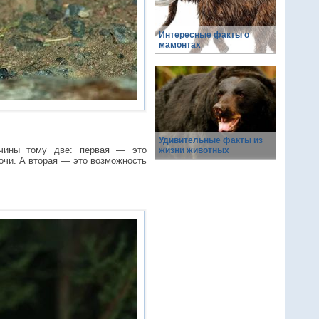
Интересные факты о
мамонтах
Удивительные факты из
ичины тому две: первая — это
жизни животных
очи. А вторая — это возможность