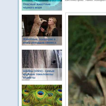
Опасные животные
чёрного моря
Животные, попавшие в
книгу рекордов гиннеса
Шайры (shire) - самые
крупные тяжеловозы
планеты