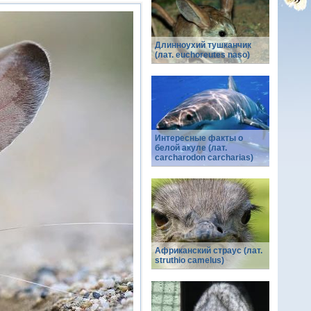
Длинноухий тушканчик
(лат. euchoreutes naso)
Интересные факты о
белой акуле (лат.
carcharodon carcharias)
Африканский страус (лат.
struthio camelus)