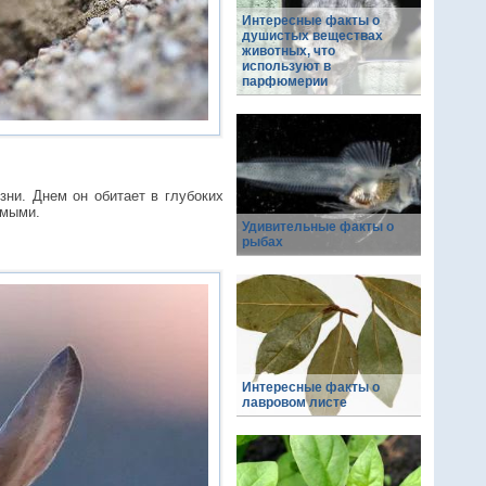
Интересные факты о
душистых веществах
животных, что
используют в
парфюмерии
зни. Днем он обитает в глубоких
омыми.
Удивительные факты о
рыбах
Интересные факты о
лавровом листе