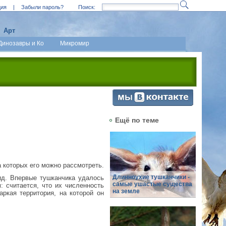
ция
|
Забыли пароль?
Поиск:
Арт
Динозавры и Ко
Микромир
Ещё по теме
а которых его можно рассмотреть.
Длинноухие тушканчики -
ид. Впервые тушканчика удалось
самые ушастые существа
: считается, что их численность
на земле
аркая территория, на которой он