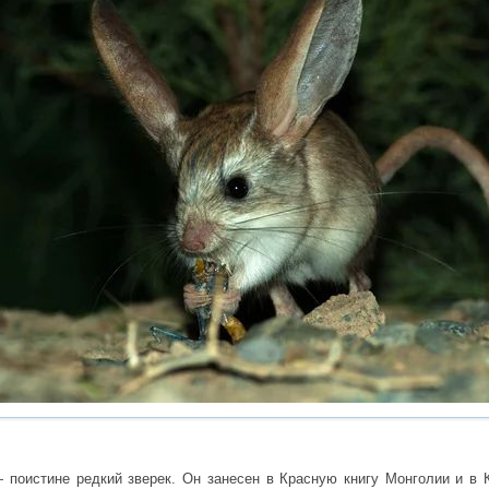
 поистине редкий зверек. Он занесен в Красную книгу Монголии и в 