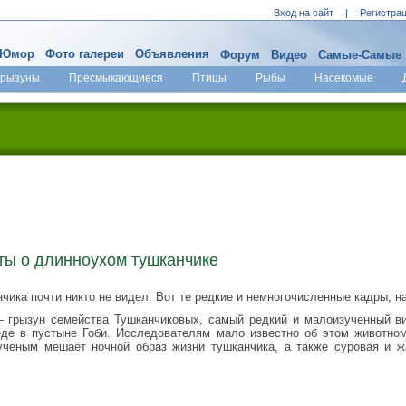
Вход на сайт
|
Регистра
Юмор
Фото галереи
Объявления
Форум
Видео
Самые-Самые
Грызуны
Пресмыкающиеся
Птицы
Рыбы
Насекомые
ты о длинноухом тушканчике
ика почти никто не видел. Вот те редкие и немногочисленные кадры, н
— грызун семейства Тушканчиковых, самый редкий и малоизученный в
еде в пустыне Гоби. Исследователям мало известно об этом животном
 ученым мешает ночной образ жизни тушканчика, а также суровая и ж