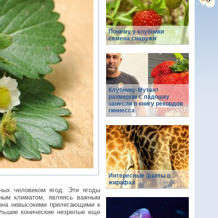
Почему у клубники
семена снаружи
Клубнику-Мутант
размером с ладошку
занесли в книгу рекордов
гиннесса
Интересные факты о
жирафах
нных человеком ягод. Эти ягоды
нным климатом, являясь важным
 она невысокими прилегающими к
ольшие конические незрелые еще