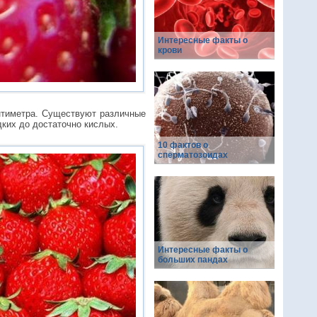
Интересные факты о
крови
нтиметра. Существуют различные
дких до достаточно кислых.
10 фактов о
сперматозоидах
Интересные факты о
больших пандах