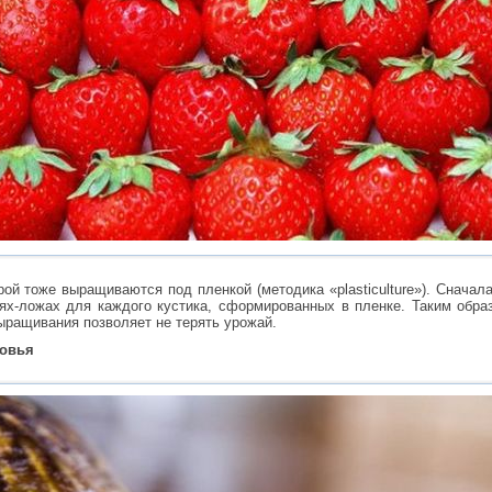
рой тоже выращиваются под пленкой (методика «plasticulture»). Снача
иях-ложах для каждого кустика, сформированных в пленке. Таким обра
ыращивания позволяет не терять урожай.
ровья