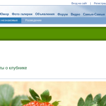
Вход на сайт
|
Регистра
Юмор
Фото галереи
Объявления
Форум
Видео
Самые-Самые
и незнакомые
Разведение
ы о клубнике