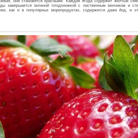
ревая, они становятся красными. Каждая ягода содержит желтые сем
оды завершается зеленой плодоножкой с лиственным венчиком и сте
ике, как и в популярных морепродуктах, содержится даже йод, и э