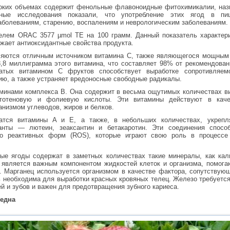
соких объемах содержит фенольные флавоноидные фитохимикалии, наз
чные исследования показали, что употребление этих ягод в пи
аболеваниям, старению, воспалениям и неврологическим заболеваниям.
телем ORAC 3577 µmol TE на 100 грамм. Данный показатель характер
жает антиоксидантные свойства продукта.
ляются отличным источником витамина C, также являющегося мощным
,8 миллиграмма этого витамина, что составляет 98% от рекомендован
атых витамином C фруктов способствует выработке сопротивляем
ию, а также устраняет вредоносные свободные радикалы.
аминами комплекса B. Она содержит в весьма ощутимых количествах ви
тотеновую и фолиевую кислоты. Эти витамины действуют в каче
анизмом углеводов, жиров и белков.
атся витамины A и E, а также, в небольших количествах, укреп
анты — лютеин, зеаксантин и бетакаротин. Эти соединения спосо
го реактивных форм (ROS), которые играют свою роль в процессе
ые ягоды содержат в заметных количествах такие минералы, как калий
 является важным компонентом жидкостей клеток и организма, помог
. Марганец используется организмом в качестве фактора, сопутствую
 необходима для выработки красных кровяных телец. Железо требуетс
й и зубов и важен для предотвращения зубного кариеса.
редна