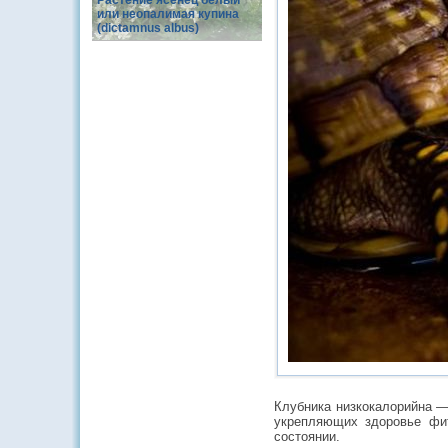
Растение ясенец белый
или неопалимая купина
(dictamnus albus)
Клубника низкокалорийна — 
укрепляющих здоровье фит
состоянии.