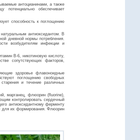
ываемые антоцианинами, а также
щу потенциально обеспечивает
изует способность к поглощению
 натуральным антиоксидантом. В
ной дневной нормы потребления.
ости возбудителям инфекции и
тамин B-6, никотиновую кислоту,
стве сопутствующих факторов,
ляющие здоровье флавоноидные
бствуют поглощению свободных
 старения и течение различных
, марганец, флюорин (fluorine),
ающим контролировать сердечный
щего антиоксидантному ферменту
я для их формирования. Флюорин