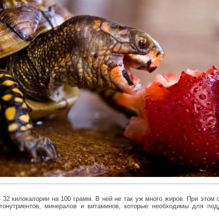
32 килокалории на 100 грамм. В ней не так уж много жиров. При этом 
онутриентов, минералов и витаминов, которые необходимы для под