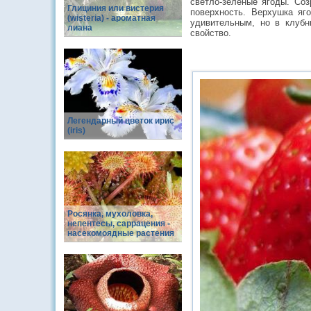
светло-зеленые ягоды. Соз
Глициния или вистерия
поверхность. Верхушка яг
(wisteria) - ароматная
удивительным, но в клубн
лиана
свойство.
Легендарный цветок ирис
(iris)
Росянка, мухоловка,
непентесы, саррацения -
насекомоядные растения