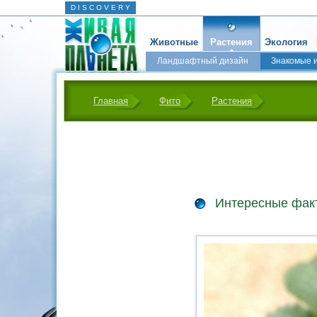
D I S C O V E R Y
Животные
Растения
Экология
Ландшафтный дизайн
Знакомые 
Главная
Фито
Растения
Интересные факт