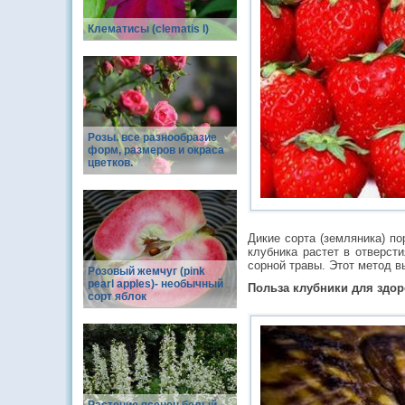
Клематисы (clematis l)
Розы. все разнообразие
форм, размеров и окраса
цветков.
Дикие сорта (земляника) по
клубника растет в отверст
сорной травы. Этот метод в
Розовый жемчуг (pink
pearl apples)- необычный
Польза клубники для здо
сорт яблок