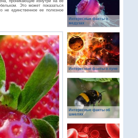
ена, проникающие изнутри на ее
бельком. Это может показаться
то не единственное ее полезное
Интересные факты о
медузах
Интересные факты о луне
Интересные факты об
шмелях