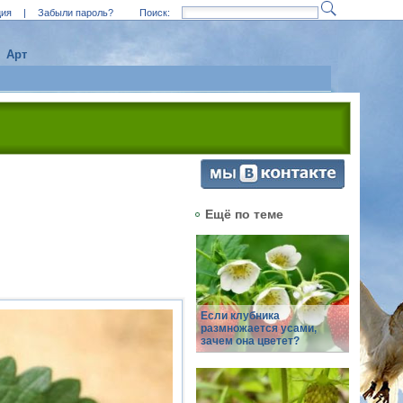
ция
|
Забыли пароль?
Поиск:
Арт
Ещё по теме
Если клубника
размножается усами,
зачем она цветет?