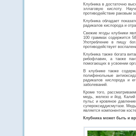
Клубника в достаточно вы
эллаговую кислоту. Нау
противодействие раковым з
Клубника обладает показа
радикалов кислорода и отра
Свежие ягоды клубники яв
100 граммах содержится 58
Употребление в пищу бог
противодействует воспален
Клубника также богата вит
рибофлавин, а также пан
помогающих в усвоении орг
В клубнике также содерж
полифенольные антиоксид
радикалов кислорода и е
заболеваний.
Кроме того, рассматриваем
медь, железо и йод. Калий
пульс и кровяное давление
супероксиддисмутазе. Медь
является компонентом косте
Клубника может быть и в