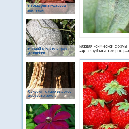
Самые удивительные
растения
Каждая конической формы я
Волчий табак или гриб
сорта клубники, которые ра
дождевик
Cеквойя - самое высокое
дерево на земле