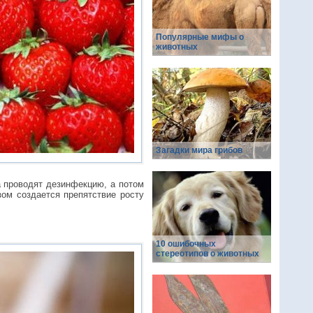
Популярные мифы о
животных
Загадки мира грибов
ла проводят дезинфекцию, а потом
зом создается препятствие росту
10 ошибочных
стереотипов о животных