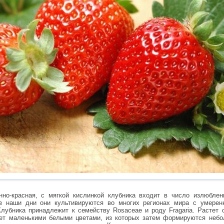
нно-красная, с мягкой кислинкой клубника входит в число излюбле
 в наши дни они культивируются во многих регионах мира с умере
лубника принадлежит к семейству Rosaceae и роду Fragaria. Растет
тет маленькими белыми цветами, из которых затем формируются неб