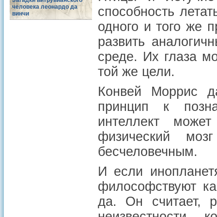
Загадки витрувианского
человека леонардо да
способность летат
винчи
одного и того же 
развить аналогич
среде. Их глаза м
той же цели.
Конвей Моррис да
принцип к позна
интеллект может
физический мо
бесчеловечным.
И если инопланет
философствуют ка
да. Он считает, 
неизвестности, 