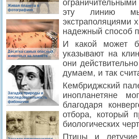
ограничительными
Живая планета в
эту линию мы
фотографиях
экстраполяциями хи
надежный способ п
И какой может б
указывают на клин
Десятка самых опасных
животных на планете
они действительно
думаем, и так счит
Кембриджский пале
инопланетяне мо
Загадки природы и
последовательность
фибоначчи
благодаря конвер
отбора, который 
биологических черт,
Птицы и летучие