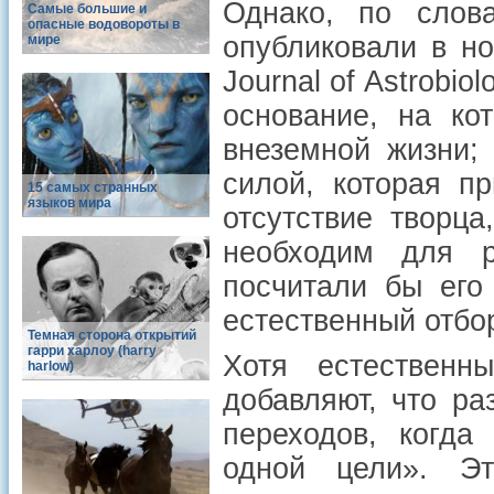
Однако, по слов
Самые большие и
опасные водовороты в
опубликовали в но
мире
Journal of Astrobi
основание, на ко
внеземной жизни;
силой, которая п
15 самых странных
языков мира
отсутствие творца
необходим для р
посчитали бы его
естественный отбо
Темная сторона открытий
гарри харлоу (harry
Хотя естественн
harlow)
добавляют, что ра
переходов, когда
одной цели». Э