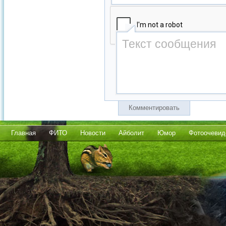
Комментировать
Главная
ФИТО
Новости
Айболит
Юмор
Фотоочевид