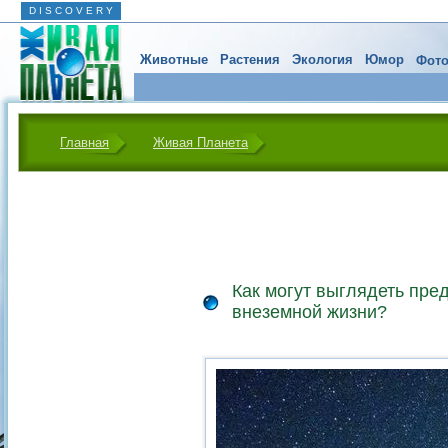
D I S C O V E R Y
Животные
Растения
Экология
Юмор
Фото
Главная
Живая Планета
Как могут выглядеть пре
внеземной жизни?