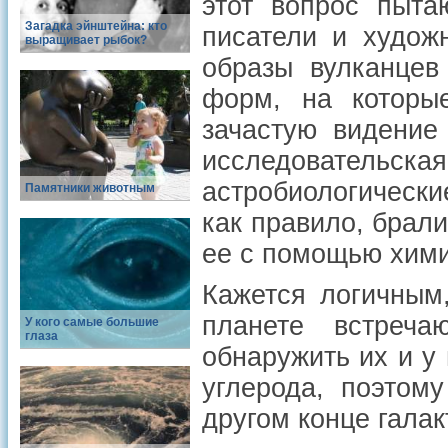
этот вопрос пыта
Загадка эйнштейна: кто
писатели и худож
выращивает рыбок?
образы вулканцев
форм, на которы
зачастую видение
исследовательска
астробиологическ
Памятники животным
как правило, брал
ее с помощью хими
Кажется логичным
планете встреч
У кого самые большие
глаза
обнаружить их и 
углерода, поэтом
другом конце галак