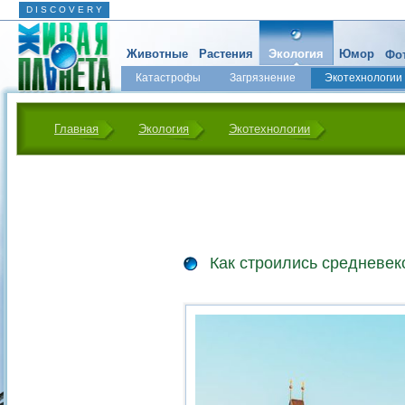
D I S C O V E R Y
Животные
Растения
Экология
Юмор
Фот
Катастрофы
Загрязнение
Экотехнологии
Главная
Экология
Экотехнологии
Как строились средневе