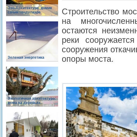
Эко-Архитектура. домик
Строительство мос
сачин тендулкара
на многочисленн
остаются неизмен
реки сооружается
сооружения откачив
опоры моста.
Зеленая энергетика
Экологичная архитектура:
дома на деревьях.