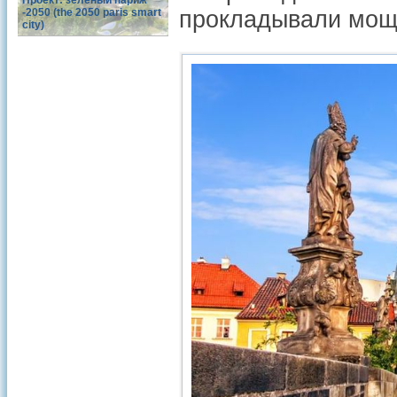
Проект: зеленый париж
-2050 (the 2050 paris smart
прокладывали мощё
city)