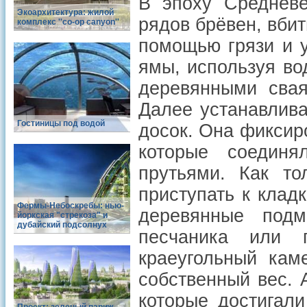
В эпоху Средневе
Экоархитектура: жилой
рядов брёвен, вби
комплекс ''co-op canyon''
помощью грязи и у
ямы, используя вод
деревянными сва
Далее устанавлив
Гостиницы под водой
досок. Она фиксир
которые соедин
прутьями. Как то
приступать к клад
Фермы-Небоскребы: нью-
деревянные подм
йоркская "стрекоза" и
дубайский подсолнух
песчаника или 
краеугольный кам
собственный вес. 
которые достигал