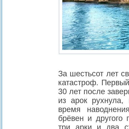
За шестьсот лет с
катастроф. Первый
30 лет после завер
из арок рухнула,
время наводнения
брёвен и другого
три арки и два с