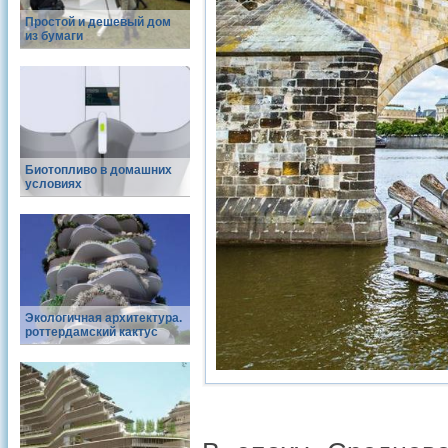
Простой и дешевый дом
из бумаги
Биотопливо в домашних
условиях
Экологичная архитектура.
роттердамский кактус