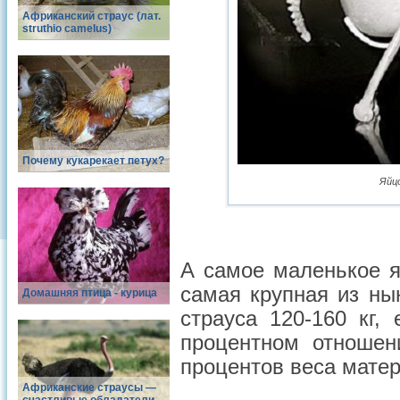
Африканский страус (лат.
struthio camelus)
Почему кукарекает петух?
Яйцо
А самое маленькое я
самая крупная из ны
Домашняя птица - курица
страуса 120-160 кг,
процентном отношен
процентов веса матер
Африканские страусы —