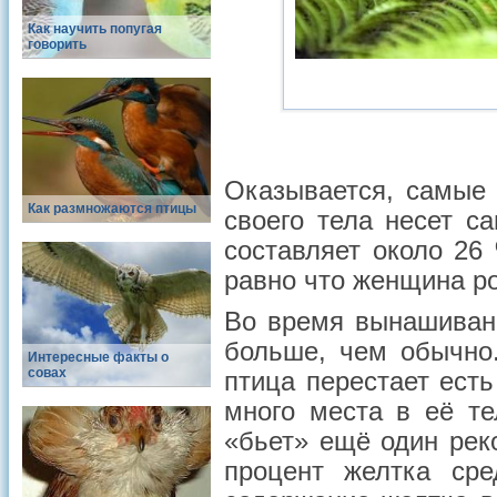
Как научить попугая
говорить
Оказывается, самые
Как размножаются птицы
своего тела несет с
составляет около 26
равно что женщина р
Во время вынашивани
больше, чем обычно
Интересные факты о
совах
птица перестает ест
много места в её те
«бьет» ещё один рек
процент желтка сре