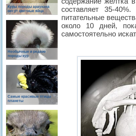
содержание желтка в
Куры породы араукана
составляет 35-40%.
несут цветные яйца
питательные веществ
около 10 дней, пок
самостоятельно искат
Необычные и редкие
породы кур
Самые красивые птицы
планеты