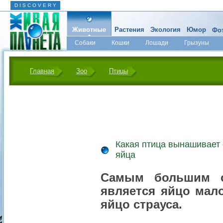
D I S C O V E R Y
Животные
Растения
Экология
Юмор
Фот
Собаки
Кошки
Лошади
Грызуны
Микромир
Главная
Зоо
Птицы
Какая птица вынашивает
яйца
Самым большим о
является яйцо мал
яйцо страуса.