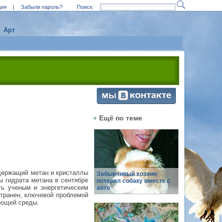
ция
|
Забыли пароль?
Поиск:
Арт
Ещё по теме
одержащий метан и кристаллы
Забывчивый хозяин
ы гидрата метана в сентябре
потерял собаку вместе с
ть ученым и энергетическим
авто
странен, ключевой проблемой
ающей среды.