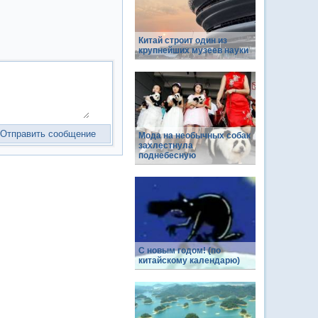
Китай строит один из
крупнейших музеев науки
Мода на необычных собак
захлестнула
поднебесную
С новым годом! (по
китайскому календарю)