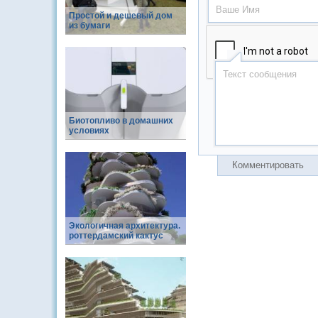
Простой и дешевый дом
из бумаги
Биотопливо в домашних
условиях
Комментировать
Экологичная архитектура.
роттердамский кактус