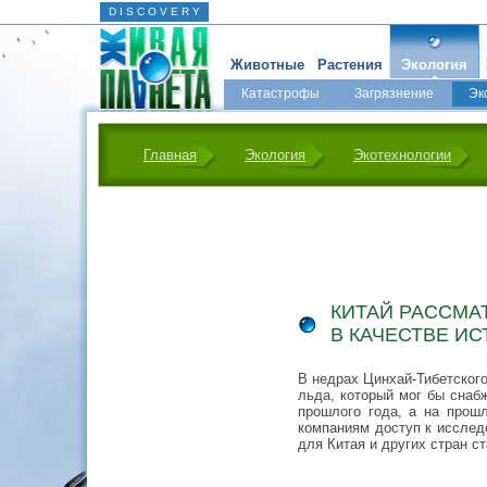
D I S C O V E R Y
Животные
Растения
Экология
Катастрофы
Загрязнение
Эк
Главная
Экология
Экотехнологии
КИТАЙ РАССМА
В КАЧЕСТВЕ И
В недрах Цинхай-Тибетского
льда, который мог бы снаб
прошлого года, а на прош
компаниям доступ к исслед
для Китая и других стран с