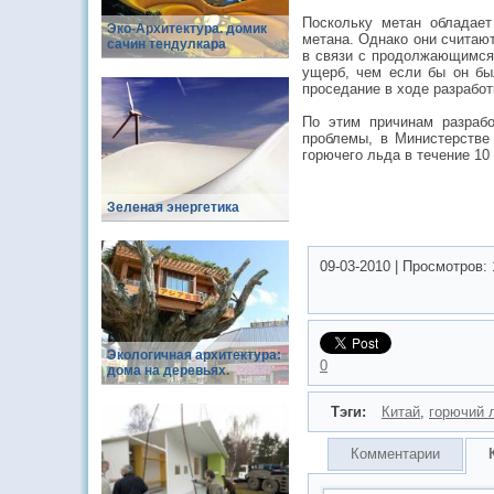
Поскольку метан обладае
Эко-Архитектура. домик
метана. Однако они считают
сачин тендулкара
в связи с продолжающимся
ущерб, чем если бы он бы
проседание в ходе разработ
По этим причинам разрабо
проблемы, в Министерстве
горючего льда в течение 10
Зеленая энергетика
09-03-2010
|
Просмотров:
Экологичная архитектура:
0
дома на деревьях.
Тэги:
Китай
,
горючий 
Комментарии