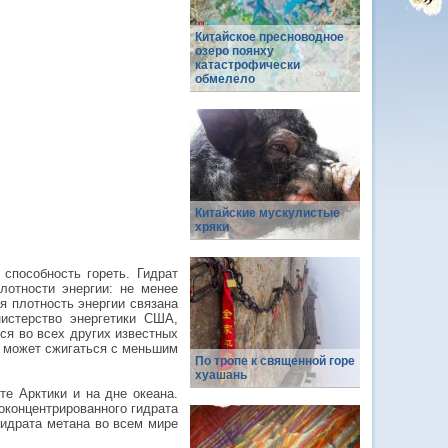
Китайское пресноводное
озеро поянху
катастрофически
обмелело
Китайские мускулистые
хряки
способность гореть. Гидрат
лотности энергии: не менее
я плотность энергии связана
истерство энергетики США,
ся во всех других известных
н может сжигаться с меньшим
По тропе к священной горе
хуашань
те Арктики и на дне океана.
оконцентрированного гидрата
гидрата метана во всем мире