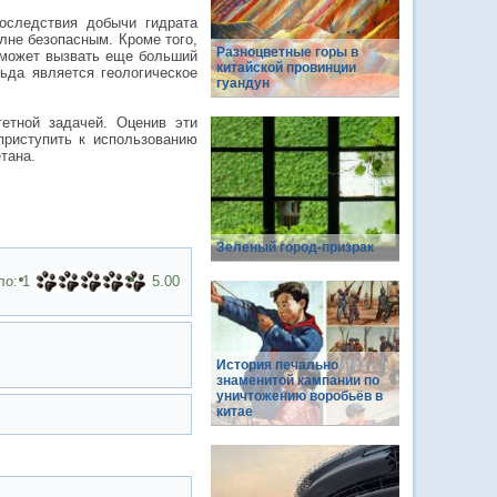
оследствия добычи гидрата
лне безопасным. Кроме того,
Разноцветные горы в
 может вызвать еще больший
китайской провинции
ьда является геологическое
гуандун
тетной задачей. Оценив эти
приступить к использованию
тана.
Зеленый город-призрак
ло:
1
5.00
История печально
знаменитой кампании по
уничтожению воробьёв в
китае