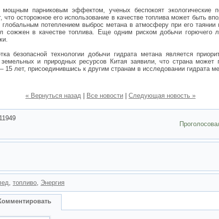
т мощным парниковым эффектом, ученых беспокоят экологические п
, что осторожное его использование в качестве топлива может быть впо
 глобальным потеплением выброс метана в атмосферу при его таянии
л сожжен в качестве топлива. Еще одним риском добычи горючего л
ки.
тка безопасной технологии добычи гидрата метана является приори
 земельных и природных ресурсов Китая заявили, что страна может 
 – 15 лет, присоединившись к другим странам в исследовании гидрата ме
« Вернуться назад
|
Все новости
|
Следующая новость »
11949
Проголосова
лед
,
топливо
,
Энергия
Комментировать