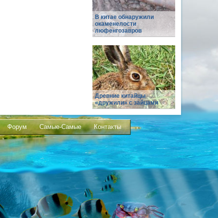
В китае обнаружили
окаменелости
люфенгозавров
Древние китайцы
«дружили» с зайцами
Форум
Самые-Самые
Контакты