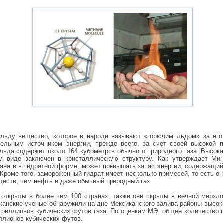
льду вещество, которое в народе называют «горючим льдом» за его 
ельным источником энергии, прежде всего, за счет своей высокой п
льда содержит около 164 кубометров обычного природного газа. Высока
м виде заключен в кристаллическую структуру. Как утверждает Мин
тана в в гидратной форме, может превышать запас энергии, содержащий
Кроме того, замороженный гидрат имеет несколько примесей, то есть о
еств, чем нефть и даже обычный природный газ.
открыты в более чем 100 странах, также они скрыты в вечной мерзло
канские ученые обнаружили на дне Мексиканского залива районы высок
 триллионов кубических футов газа. По оценкам МЭ, общее количество 
ллионов кубических футов.