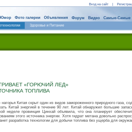
Вход на сайт
|
Регистра
Юмор
Фото галереи
Объявления
Форум
Видео
Самые-Самые
отехнологии
Здоровье и Питание
ТРИВАЕТ «ГОРЮЧИЙ ЛЕД»
СТОЧНИКА ТОПЛИВА
 нагорья Китая скрыт один из видов замороженного природного газа, с
жать Китай энергией в течение 90 лет. Китай обнаружил большие запас
лой неделе провинция Цинхай объявила, что она планирует обеспечи
ованиям этого источника энергии. Хотя гидрат метана довольно распро
танет разработка технологии для добычи топлива без ущерба для окруж