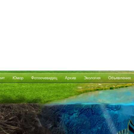
лит
Юмор
Фотоочевидец
Архив
Экология
Объявления