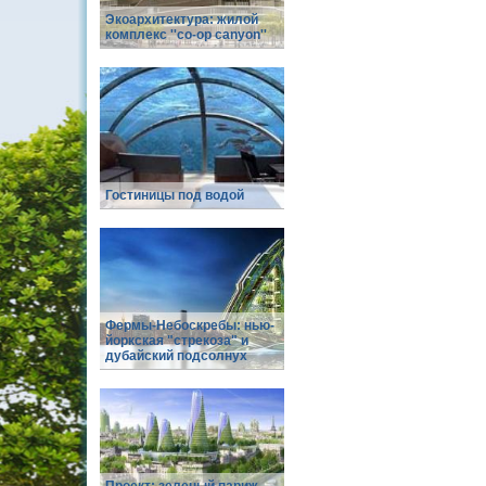
Экоархитектура: жилой
комплекс ''co-op canyon''
Гостиницы под водой
Фермы-Небоскребы: нью-
йоркская "стрекоза" и
дубайский подсолнух