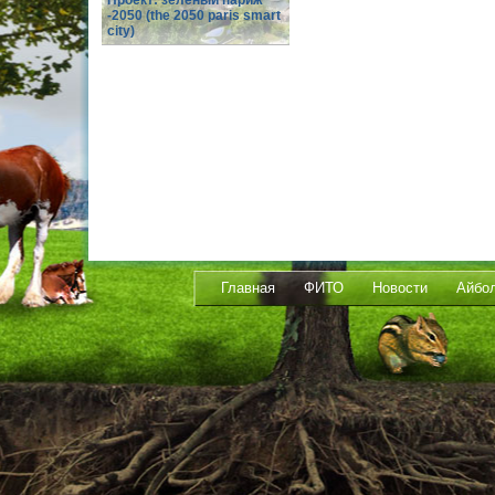
Проект: зеленый париж
-2050 (the 2050 paris smart
city)
Главная
ФИТО
Новости
Айбо