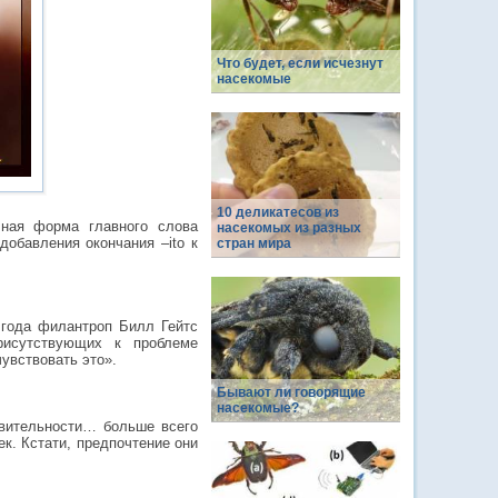
Что будет, если исчезнут
насекомые
10 деликатесов из
чная форма главного слова
насекомых из разных
добавления окончания –ito к
стран мира
 года филантроп Билл Гейтс
рисутствующих к проблеме
увствовать это».
Бывают ли говорящие
насекомые?
твительности… больше всего
к. Кстати, предпочтение они