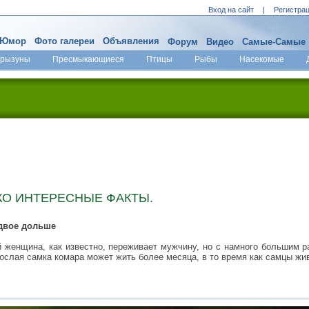
Вход на сайт
|
Регистра
Юмор
Фото галереи
Объявления
Форум
Видео
Самые-Самые
Грызуны
Пресмыкающиеся
Птицы
Рыбы
Насекомые
КО ИНТЕРЕСНЫЕ ФАКТЫ.
вдвое дольше
ей женщина, как известно, переживает мужчину, но с намного большим
рослая самка комара может жить более месяца, в то время как самцы жи