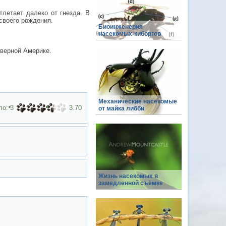
тлетает далеко от гнезда. В
 своего рождения.
Биоинженерия
насекомых-киборгов
еверной Америке.
Механические насекомые
ло:
3
3.70
от майка либби
Жизнь насекомых в
замедленной съёмке