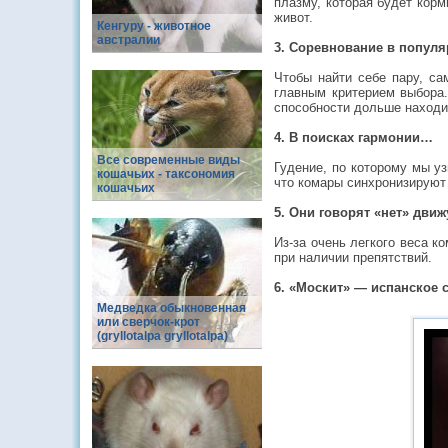
плазму, которая будет корм
живот.
Кенгуру - животное
австралии
3. Соревнование в популя
Чтобы найти себе пару, са
главным критерием выбора.
способности дольше находи
4. В поисках гармонии…
Все современные виды
Гудение, по которому мы у
кошачьих - таксономия
что комары синхронизируют
кошачьих
5. Они говорят «нет» дви
Из-за очень легкого веса 
при наличии препятствий.
6. «Москит» — испанское 
Медведка обыкновенная
или сверчок-крот
(gryllotalpa gryllotalpa)