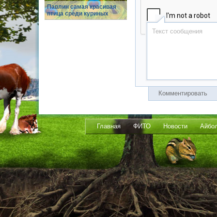
Павлин самая красивая
птица среди куриных
Комментировать
Главная
ФИТО
Новости
Айбо