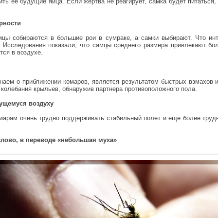
ить ее будущие яйца. Если жертва не реагирует, самка будет питаться,
рности
мцы собираются в большие рои в сумраке, а самки выбирают. Что инт
 Исследования показали, что самцы среднего размера привлекают бол
тся в воздухе.
знаем о приближении комаров, является результатом быстрых взмахов и
 колебания крыльев, обнаружив партнера противоположного пола.
жущемуся воздуху
комарам очень трудно поддерживать стабильный полет и еще более труд
слово, в переводе «небольшая муха»