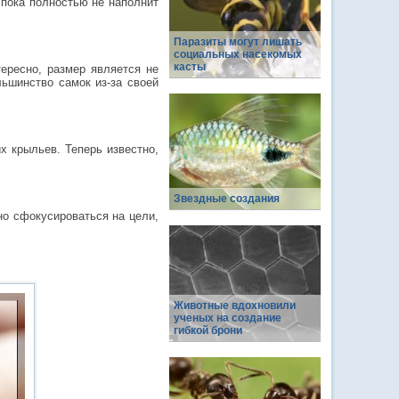
 пока полностью не наполнит
Паразиты могут лишать
социальных насекомых
касты
ересно, размер является не
ьшинство самок из-за своей
х крыльев. Теперь известно,
Звездные создания
но сфокусироваться на цели,
Животные вдохновили
ученых на создание
гибкой брони