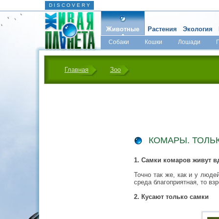
D I S C O V E R Y
Животные
Растения
Экология
Собаки
Кошки
Лошади
Главная
Зоо
КОМАРЫ. ТОЛЬ
1. Самки комаров живут 
Точно так же, как и у люд
среда благоприятная, то вз
2. Кусают только самки