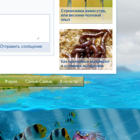
Стрекозкина камасутра,
или весенне-полевой
опыт
Как насекомые выживают
в условиях антарктики
Форум
Самые-Самые
Контакты