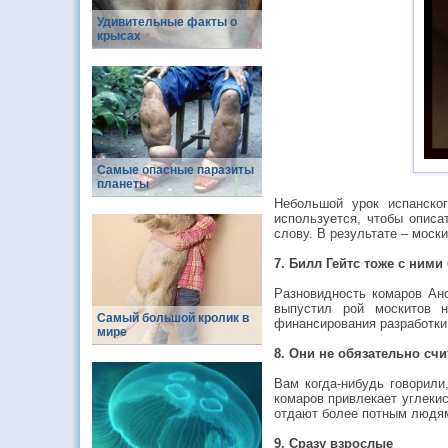
Удивительные факты о
крысах
Самые опасные паразиты
планеты
Небольшой урок испанско
используется, чтобы описа
слову. В результате – моски
7. Билл Гейтс тоже с ними
Разновидность комаров Ан
выпустил рой москитов 
Самый большой кролик в
финансирования разработки 
мире
8. Они не обязательно сч
Вам когда-нибудь говорили
комаров привлекает углекис
отдают более потным людя
9. Сразу взрослые