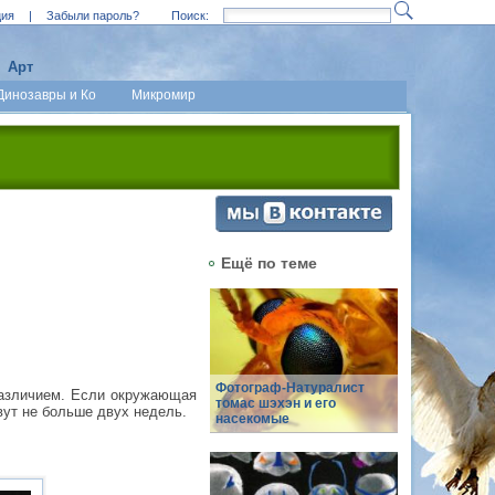
ция
|
Забыли пароль?
Поиск:
Арт
Динозавры и Ко
Микромир
Ещё по теме
Фотограф-Натуралист
 различием. Если окружающая
томас шэхэн и его
вут не больше двух недель.
насекомые