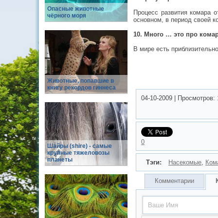
Опасные животные
Процесс развития комара о
чёрного моря
основном, в период своей к
10. Много … это про кома
В мире есть приблизительно
Животные, попавшие в
книгу рекордов гиннеса
04-10-2009
|
Просмотров:
0
Шайры (shire) - самые
крупные тяжеловозы
планеты
Тэги:
Насекомые
,
Ком
Комментарии