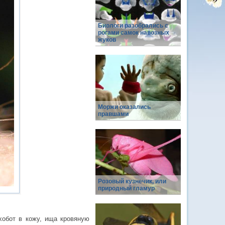
Биологи разобрались с
рогами самок навозных
жуков
Моржи оказались
правшами
Розовый кузнечик, или
природный гламур
хобот в кожу, ища кровяную