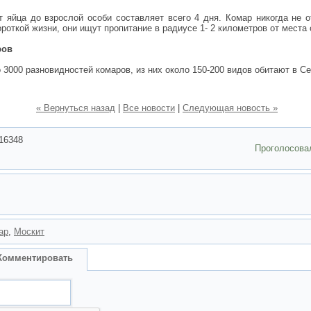
т яйца до взрослой особи составляет всего 4 дня. Комар никогда не о
ороткой жизни, они ищут пропитание в радиусе 1- 2 километров от места
ров
 3000 разновидностей комаров, из них около 150-200 видов обитают в С
« Вернуться назад
|
Все новости
|
Следующая новость »
16348
Проголосова
ар
,
Москит
Комментировать