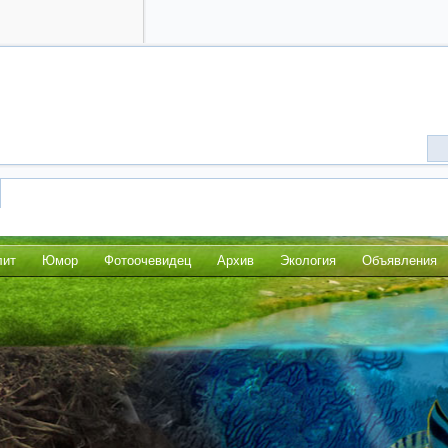
лит
Юмор
Фотоочевидец
Архив
Экология
Объявления