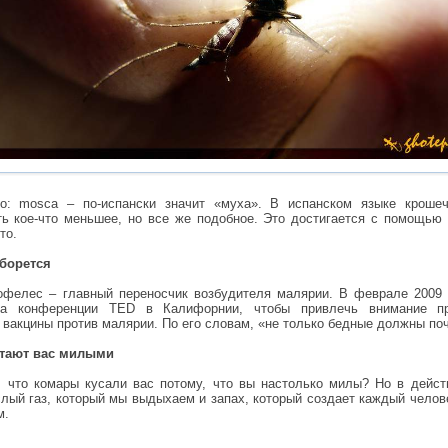
го: mosca – по-испански значит «муха». В испанском языке кроше
ть кое-что меньшее, но все же подобное. Это достигается с помощью 
то.
 борется
офелес – главный переносчик возбудителя малярии. В феврале 2009
на конференции TED в Калифорнии, чтобы привлечь внимание п
вакцины против малярии. По его словам, «не только бедные должны поч
итают вас милыми
, что комары кусали вас потому, что вы настолько милы? Но в дейс
лый газ, который мы выдыхаем и запах, который создает каждый челове
м.