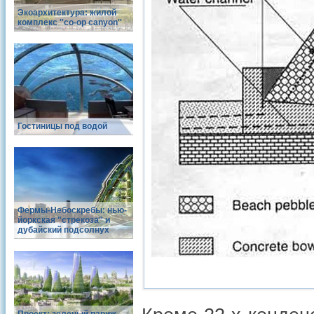
Экоархитектура: жилой
комплекс ''co-op canyon''
Гостиницы под водой
Фермы-Небоскребы: нью-
йоркская "стрекоза" и
дубайский подсолнух