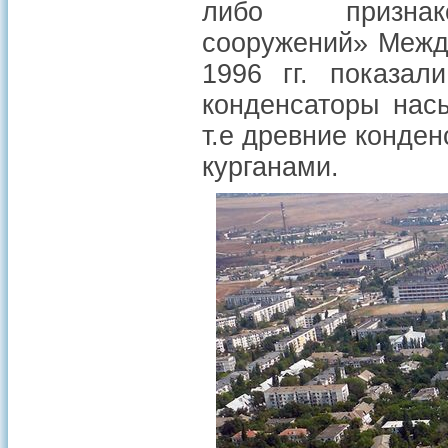
либо признак
сооружений» Межд
1996 гг. показал
конденсаторы нас
т.е древние конде
курганами.