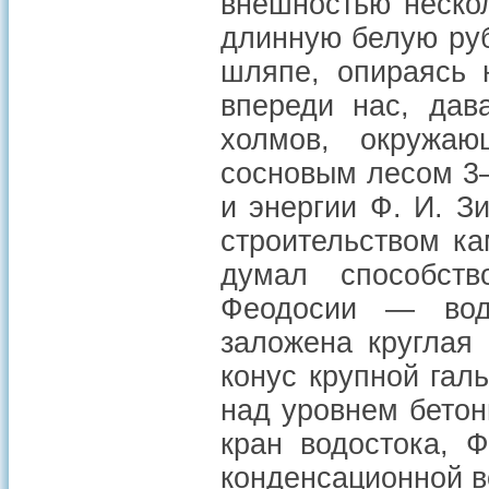
внешностью неско
длинную белую ру
шляпе, опираясь 
впереди нас, дав
холмов, окружа
сосновым лесом 3–
и энергии Ф. И. З
строительством к
думал способств
Феодосии — во
заложена круглая
конус крупной гал
над уровнем бетон
кран водостока, 
конденсационной в