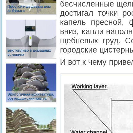
бесчис­ленные щел
Простой и дешевый дом
из бумаги
достигал точки р
капель пресной, 
вниз, капли напол
щебневых груд. С
городские цистерн
Биотопливо в домашних
условиях
И вот к чему прив
Экологичная архитектура.
роттердамский кактус