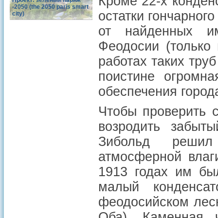
Кроме 22-х конден
Проект: зеленый париж
-2050 (the 2050 paris smart
остатки гончарного
city)
от найденных им
Феодосии (только
работах таких труб
поистине огромна
обеспечения город
Чтобы проверить с
возродить забыты
Зибольд решил
атмосферной влаг
1913 годах им бы
малый конденсат
феодосийском лесн
Оба). Каменная