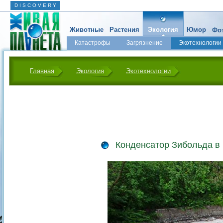
D I S C O V E R Y
Животные
Растения
Экология
Юмор
Фот
Катастрофы
Загрязнение
Экотехнологии
Главная
Экология
Экотехнологии
Конденсатор Зибольда в