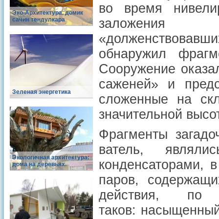
во время нивели
Эко-Архитектура. домик
сачин тендулкара
заложения во
«долженствовавш
обнаружил фрагме
Сооружение оказа
саженей» и предс
Зеленая энергетика
сложенные на скл
значительной высо
Фрагменты загадо
ватель, являл
Экологичная архитектура:
конденсаторами, 
дома на деревьях.
паров, содержащи
действия, по
таков: насыщенный