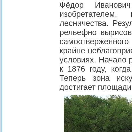
Фёдор Иванови
изобретателем,
лесничества. Резу
рельефно вырисов
самоотверженног
крайне неблагопри
условиях. Начало 
к 1876 году, когд
Теперь зона иску
достигает площади 