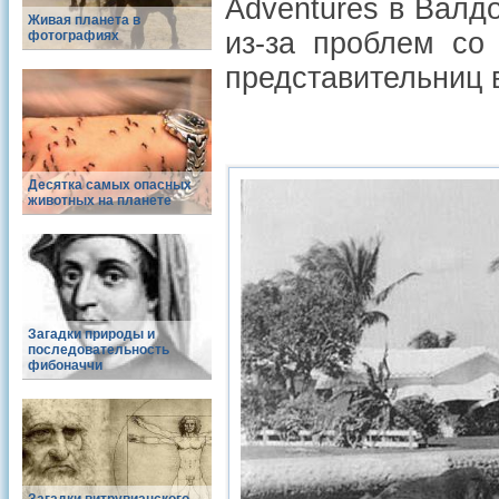
Adventures в Валд
Живая планета в
из-за проблем со
фотографиях
представительниц 
Десятка самых опасных
животных на планете
Загадки природы и
последовательность
фибоначчи