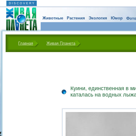
D I S C O V E R Y
Животные
Растения
Экология
Юмор
Фото
Главная
Живая Планета
Куини, единственная в м
каталась на водных лыж