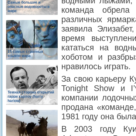
водными лыжами, 
Самые большие и
опасные водовороты в
команда обрела 
мире
различных ярмарк
заявила Элизабет
время выступлен
кататься на водн
15 самых странных
хоботом и разбры
языков мира
нравилось играть.
За свою карьеру К
Tonight Show и I
Темная сторона открытий
компании лодочны
гарри харлоу (harry
harlow)
продана «команде
1981 году она была
В 2003 году Куи