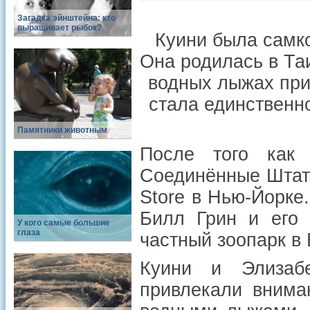
Загадка эйнштейна: кто
выращивает рыбок?
Куини была самко
Она родилась в Таи
водных лыжах при
стала единственн
Памятники животным
После того как 
Соединённые Штаты
Store в Нью-Йорке
Билл Грин и его 
У кого самые большие
глаза
частный зоопарк в
Куини и Элизаб
привлекали внима