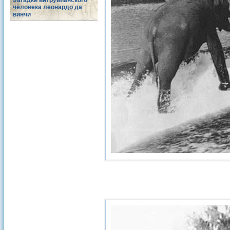
Загадки витрувианского
человека леонардо да
винчи