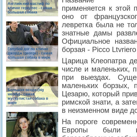
Название “ле
Английский мастиф по
применяется к этой 
кличке геркулес - самая
большая собака
оно от французског
левретка была не тол
знатные дамы развл
Официальное назва
борзая - Рiссо Ltvriero 
Голубой дог по кличке
джордж (george) - самая
большая собака в мире
Царица Клеопатра де
числе и маленьких, 
при выездах. Суще
маленьких борзых, 
Большая венди (big
Цезарю, который при
wendy) - самая
мускулистая собака в
римской знати, а зат
мире
в неизменном виде д
На пороге современн
Европы были ши