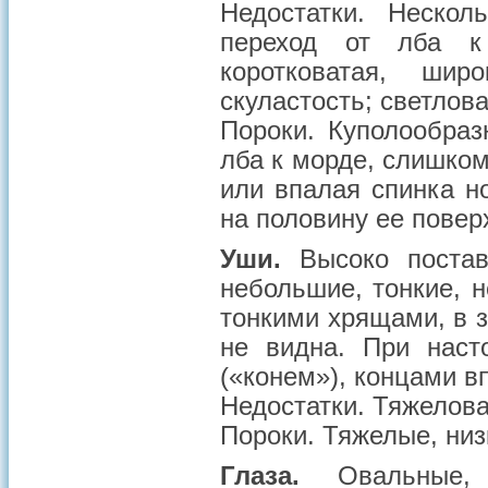
Недостатки.
Несколь
переход от лба к 
коротковатая, шир
скуластость; светлова
Пороки.
Куполообразн
лба к морде, слишком
или впалая спинка н
на половину ее повер
Уши.
Высоко постав
небольшие, тонкие, 
тонкими хрящами, в з
не видна. При наст
(«конем»), концами в
Недостатки
. Тяжелов
Пороки
. Тяжелые, ни
Глаза.
Овальные, 