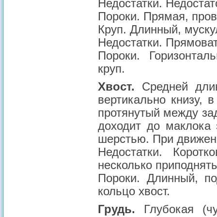
Недостатки. Недостат
Пороки
. Прямая, про
Круп. Длинный, муску
Недостатки
. Прямова
Пороки
. Горизонтал
круп.
Хвост.
Средней дли
вертикально книзу, в
протянутый между за
доходит до маклока 
шерстью. При движен
Недостатки
. Коротк
несколько приподняты
Пороки
. Длинный, п
кольцо хвост.
Грудь.
Глубокая (ч