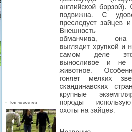
английской борзой).
подвижна. С удово
преследует зайцев и
Внешность ле
обманчива, она
выглядит хрупкой и 
самом деле эт
выносливое и не 
животное. Особен
гоняет мелких зве
скандинавских стра
крупные экземпл
породы использу
Топ новостей
охоты на зайцев.