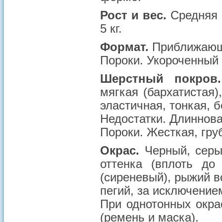
Рост и вес.
Средняя 
5 кг.
Формат.
Приближающи
Пороки.
Укороченный 
Шерстный покров.
мягкая (бархатистая
эластичная, тонкая, б
Недостатки.
Длинноват
Пороки.
Жесткая, гру
Окрас.
Черный, серый
оттенка (вплоть до
(сиреневый), рыжий 
пегий, за исключение
При однотонных окра
(ремень и маска).