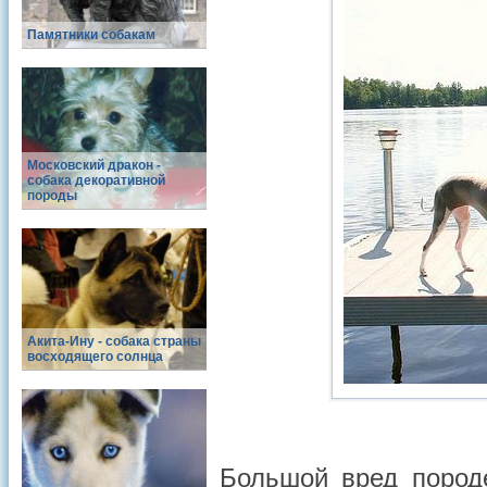
Памятники собакам
Московский дракон -
собака декоративной
породы
Акита-Ину - собака страны
восходящего солнца
Большой вред пород