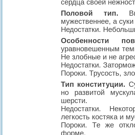
сердца своей нежнос
Половой тип.
Выр
мужественнее, а суки
Недостатки.
Небольшие
Особенности пов
уравновешенным темп
Не злобные и не агре
Недостатки.
Заторможе
Пороки.
Трусость, зло
Тип конституции.
С
но развитой мускул
шерсти.
Недостатки.
Некотор
легкость костяка и м
Пороки.
Те же откл
форме.