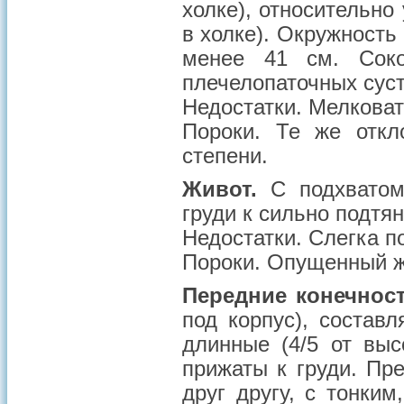
холке), относительно
в холке). Окружность 
менее 41 см. Соко
плечелопаточных суст
Недостатки
. Мелковат
Пороки
. Те же откл
степени.
Живот.
С подхватом,
груди к сильно подтян
Недостатки
. Слегка п
Пороки
. Опущенный ж
Передние конечност
под корпус), состав
длинные (4/5 от выс
прижаты к груди. Пр
друг другу, с тонки