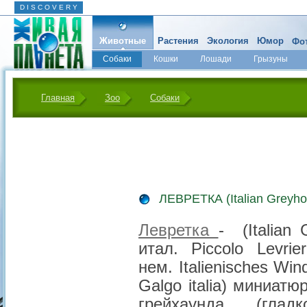
D I S C O V E R Y
Животные
Растения
Экология
Юмор
Фот
Собаки
Кошки
Лошади
Грызуны
Микромир
Главная
Зоо
Собаки
ЛЕВРЕТКА (Italian Greyho
Левретка
- (Italian 
итал. Piccolo Levrier
нем. Italienisches Wind
Galgo italia) миниатю
грейхаунда (гладк