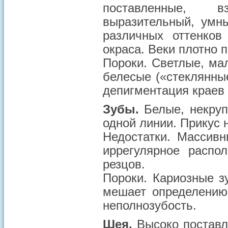
поставленные, в
выразительный, умны
различных оттенков
окраса. Веки плотно п
Пороки
. Светлые, ма
белесые («стеклянные
депигментация краев 
Зубы.
Белые, некруп
одной линии. Прикус
Недостатки
. Массивн
иррегулярное распо
резцов.
Пороки
. Кариозные з
мешает определению 
неполнозубость.
Шея.
Высоко поставле