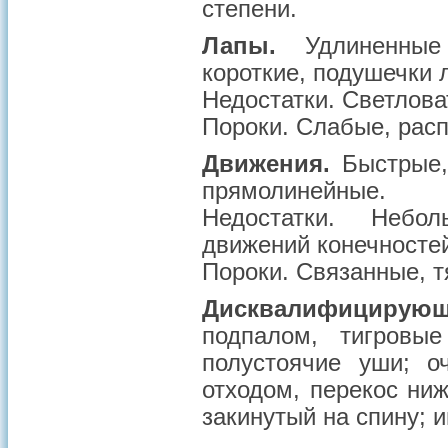
степени.
Лапы.
Удлиненные (
короткие, подушечки 
Недостатки
. Светлов
Пороки
. Слабые, рас
Движения.
Быстрые, 
прямолинейные.
Недостатки
. Небол
движений конечносте
Пороки
. Связанные, 
Дисквалифицирую
подпалом, тигровы
полустоячие уши; о
отходом, перекос ниж
закинутый на спину; и