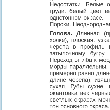
Недостатки
. Белые 
груди, белый цвет в
однотонном окрасе.
Пороки
. Неоднородна
Голова.
Длинная (п
холке), плоская, узк
черепа в профиль н
затылочному бугру
Переход от лба к мо
морды параллельны. 
примерно равно длин
длине черепа), изящ
сухая. Губы сухие,
окантовка век черны
светлых окрасах моч
тон основного окраса.