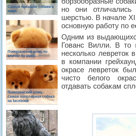
борзообразные собаки
Самые большие собаки в
но они отличались
мире
шерстью. В начале ХI
основную работу по е
Одним из выдающихся
Гованс Вилли. В то
Померанский шпиц по
несколько левреток в
кличке бу (boo)
в компании грейхаун
окрасе левреток был
чисто белого окра
отдавать собакам спл
Померанский шпиц -
cамая популярная собака
на facebook