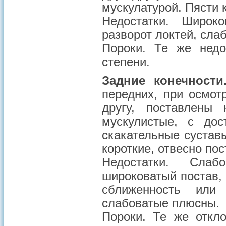
мускулатурой. Пясти 
Недостатки
. Широко
разворот локтей, сла
Пороки
. Те же недо
степени.
Задние конечности
передних, при осмо
другу, поставлены
мускулистые, с дос
скакательные суста
короткие, отвесно по
Недостатки
. Слабо
широковатый постав,
сближенность или 
слабоватые плюсны.
Пороки
. Те же откл