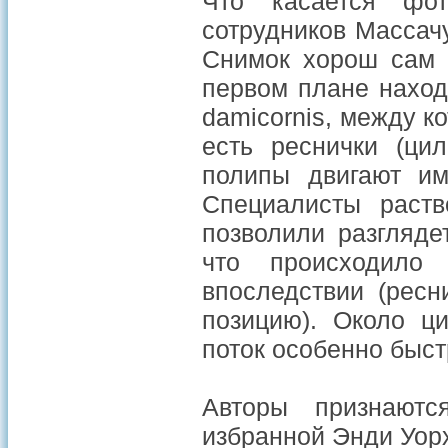
Что касается фо
сотрудников Массачу
Снимок хорош сам п
первом плане наход
damicornis, между к
есть реснички (цил
полипы двигают им
Специалисты раств
позволили разгляде
что происходило
впоследствии (ресн
позицию). Около ц
поток особенно быст
Авторы признаютс
избранной Энди Уор