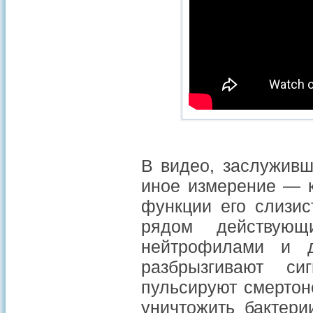
В видео, заслужив
иное измерение — к
функции его слизис
рядом действующ
нейтрофилами и д
разбрызгивают си
пульсируют смертон
уничтожить бактери