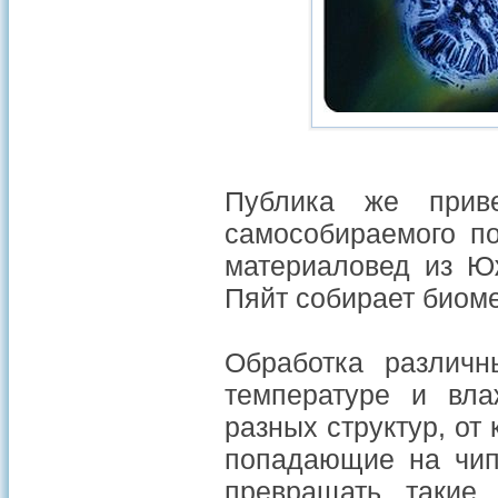
Публика же приве
самособираемого п
материаловед из Ю
Пяйт собирает биом
Обработка различн
температуре и вл
разных структур, от 
попадающие на чип.
превращать такие