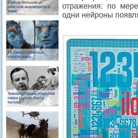
Самые большие и
отражения: по мере
опасные водовороты в
мире
одни нейроны появля
15 самых странных
языков мира
Темная сторона открытий
гарри харлоу (harry
harlow)