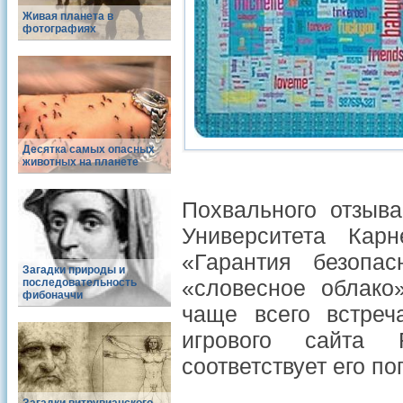
Живая планета в
фотографиях
Десятка самых опасных
животных на планете
Похвального отзыв
Университета Ка
«Гарантия безопасн
Загадки природы и
«словесное облако
последовательность
фибоначчи
чаще всего встреч
игрового сайта 
соответствует его по