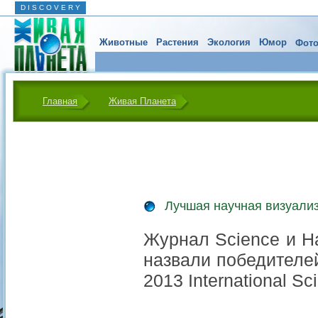
D I S C O V E R Y
Животные
Растения
Экология
Юмор
Фото
Главная
Живая Планета
Лучшая научная визуали
Журнал Science и Н
назвали победителе
2013 International Sc