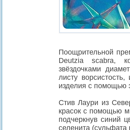
Поощрительной пре
Deutzia scabra, 
звёздочками диаме
листу ворсистость,
изделия с помощью э
Стив Лаури из Севе
красок с помощью м
подчеркнув синий ц
селенита (сульфата 