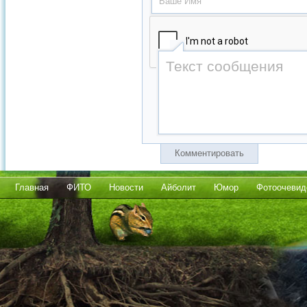
Комментировать
Главная
ФИТО
Новости
Айболит
Юмор
Фотоочевид