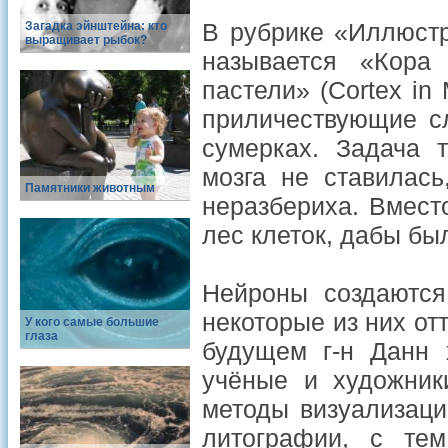
В рубрике «Иллюстр
Загадка эйнштейна: кто
выращивает рыбок?
называется «Кора 
пастели» (Cortex in 
приличествующие с
сумерках. Задача т
мозга не ставилась
Памятники животным
неразбериха. Вмест
лес клеток, дабы бы
Нейроны создаются
некоторые из них о
У кого самые большие
глаза
будущем г-н Данн 
учёные и художник
методы визуализаци
литографии, с те