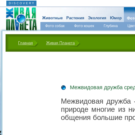
D I S C O V E R Y
Животные
Растения
Экология
Юмор
Фот
Фото собак
Фото кошек
Глубина
Цве
Главная
Живая Планета
Межвидовая дружба сре
Межвидовая дружба -
природе многие из н
общения большие про