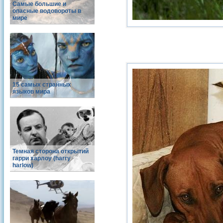
Самые большие и
опасные водовороты в
мире
15 самых странных
языков мира
Темная сторона открытий
гарри харлоу (harry
harlow)