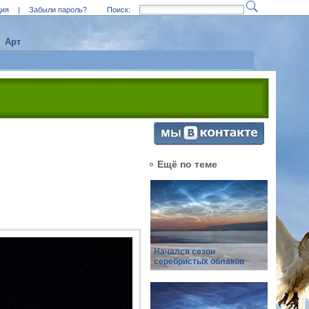
ция
|
Забыли пароль?
Поиск:
Арт
Ещё по теме
Начался сезон
серебристых облаков