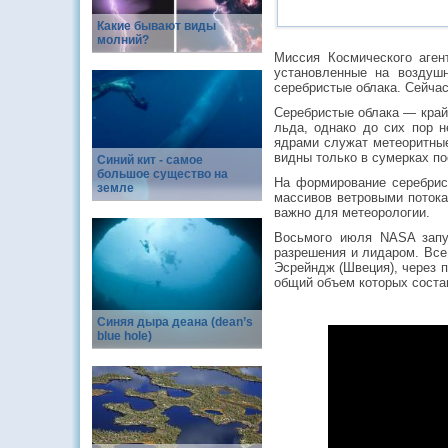
Какие бывают виды
молний?
Миссия Космического аген
установленные на воздуш
серебристые облака. Сейча
Серебристые облака — край
льда, однако до сих пор н
ядрами служат метеоритные
видны только в сумерках по
Синий кит - самое
большое существо на
На формирование серебрис
земле
массивов ветровыми потока
важно для метеорологии.
Восьмого июля NASA запу
разрешения и лидаром. Все
Эсрейндж (Швеция), через 
общий объем которых состав
Синяя дыра деана (dean’s
blue hole)