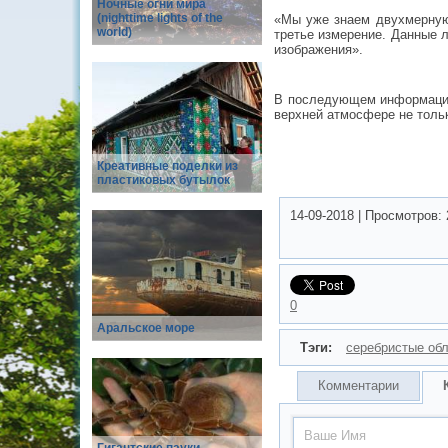
Ночные огни мира
(nighttime lights of the
«Мы уже знаем двухмерную 
world)
третье измерение. Данные 
изображения».
В последующем информация 
верхней атмосфере не тольк
Креативные поделки из
пластиковых бутылок
14-09-2018
|
Просмотров:
0
Аральское море
Тэги:
серебристые об
Комментарии