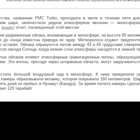
Изучение этого редкого явления поможет понять турбулентность в атмосфер
тства, названная PMC Turbo, проходила в июле в течение пяти дн
ном шаре, запечатлели редкое атмосферное явление — мезосферны
с
вышел
отчет, посвященный этой миссии.
не разреженные облака, возникающие в мезосфере, на высоте 80 киломе
е до конца известна природа их ядер. Метеорологи отдают предпочте
 останки. Облака образуются летом между 43 и 65 градусами северно
сле захода Солнца, когда низкие слои атмосферы находятся в земной те
тых облаков влияют атмосферные гравитационные волны, образующие
ми. Эти волны, проходя через штормовые области, могут закручиваться
стило большой воздушный шар в мезосферу. К нему прикрепили гр
 камеры образовывали мозаику, которая покрывала 160 километров. Шар
пять дней он прибыл в Нунавут (Канада). За время полета камеры сдел
ил 120 терабайт.