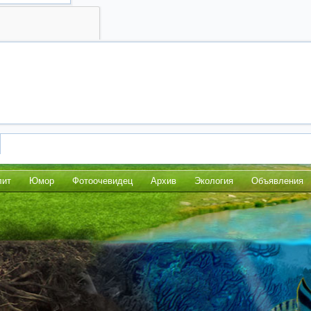
лит
Юмор
Фотоочевидец
Архив
Экология
Объявления