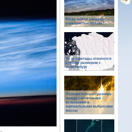
Когда можно увидеть
серебристые облака?
От антарктиды откололся
айсберг размером с
люксембург
Познавательное: разница
между солнечными
вспышками и
корональными выбросами
массы