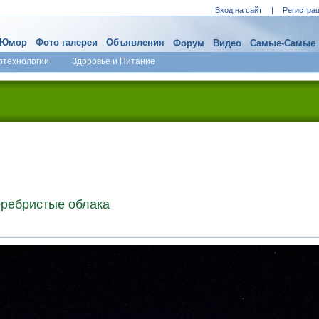
Вход на сайт
|
Регистра
Юмор
Фото галереи
Объявления
Форум
Видео
Самые-Самые
отехнологии
Здоровье и Питание
еребристые облака