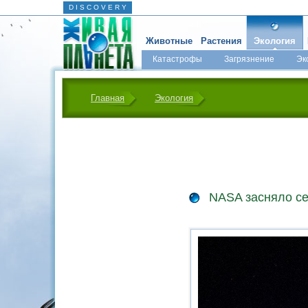
D I S C O V E R Y
Животные
Растения
Экология
Катастрофы
Загрязнение
Эк
Главная
Экология
NASA засняло с