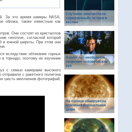
е.
Спутники запечатлели
ей. За это время камеры NASA,
«призрачный» остров в
е облака, также известные как
каспии
тров. Они состоят из кристаллов
ние гипотезе, согласной которой
й и южной широты. При этом они
ни.
ся вследствие обтекания горных
Аэрогель - необычное
 в торнадо, поэтому их изучение
творение человеческих
рук
уз с семью камерами высокого
 отправили с ракетного полигона
али шесть миллионов фотографий,
На солнце обнаружена
огромная корональная
дыра