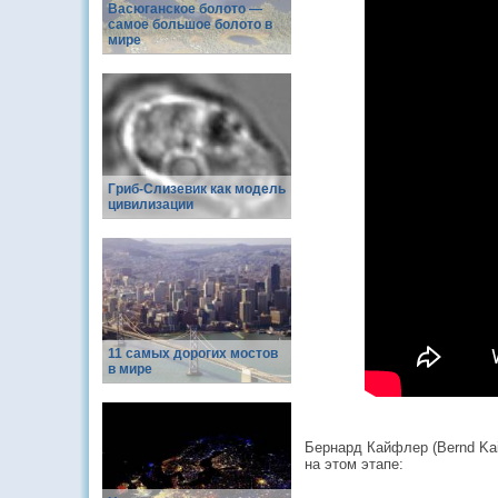
Васюганское болото —
самое большое болото в
мире
Гриб-Слизевик как модель
цивилизации
11 самых дорогих мостов
в мире
Бернард Кайфлер (Bernd Kai
на этом этапе: