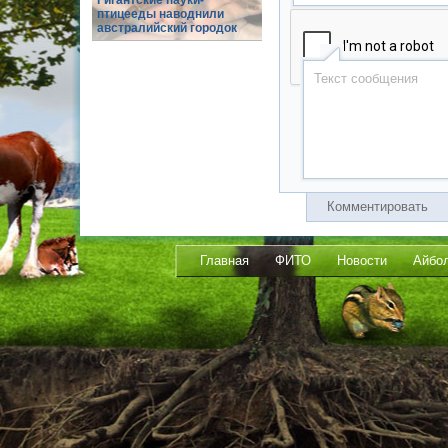
Гигантские пауки-
птицееды наводнили
австралийский городок
Комментировать
Главная
ФИТО
Новости
Айбо