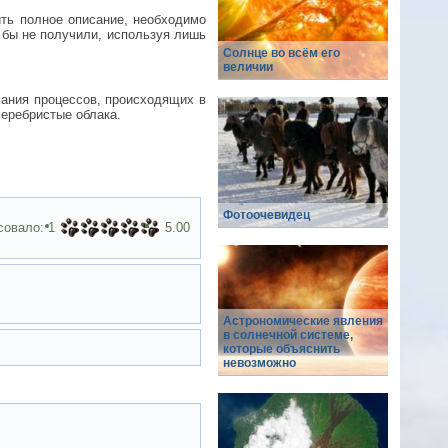
ть полное описание, необходимо
 бы не получили, используя лишь
Солнце во всём его
величии
ания процессов, происходящих в
серебристые облака.
Фотоочевидец
совало:
1
5.00
Астрономические явления
в солнечной системе,
которые объяснить
невозможно