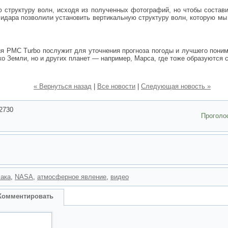
структуру волн, исходя из полученных фотографий, но чтобы состави
лидара позволили установить вертикальную структуру волн, которую мы
PMC Turbo послужит для уточнения прогноза погоды и лучшего поним
о Земли, но и других планет — например, Марса, где тоже образуются 
« Вернуться назад
|
Все новости
|
Следующая новость »
2730
Проголо
лака
,
NASA
,
атмосферное явление
,
видео
Комментировать