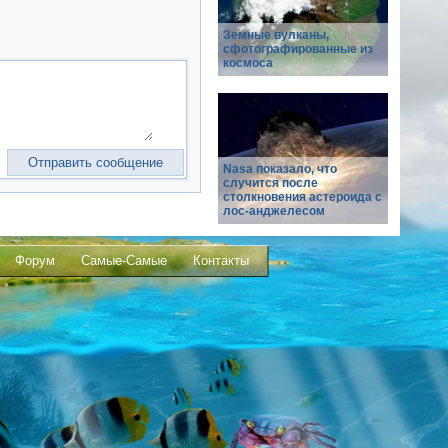
Земные вулканы,
сфотографированные из
космоса
Nasa показало, что
случится после
столкновения астероида с
лос-анджелесом
Форум
Самые-Самые
Контакты