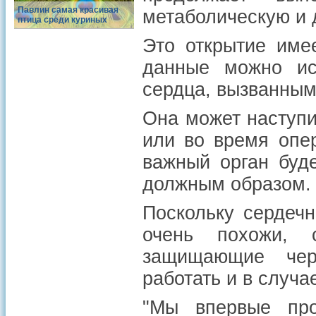
Павлин самая красивая
метаболическую и 
птица среди куриных
Это открытие име
данные можно ис
сердца, вызванным
Она может наступи
или во время опе
важный орган буд
должным образом.
Поскольку сердеч
очень похожи, 
защищающие чер
работать и в случа
"Мы впервые про