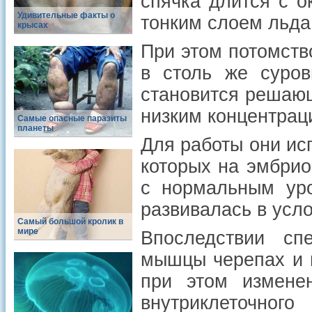
спячка длится с о
Удивительные факты о
тонким слоем льда
крысах
При этом потомств
в столь же суров
становится решающ
низким концентрац
Самые опасные паразиты
планеты
Для работы они ис
которых на эмбрио
с нормальным уро
развивалась в усло
Самый большой кролик в
мире
Впоследствии сп
мышцы черепах и 
при этом изменен
внутриклеточног