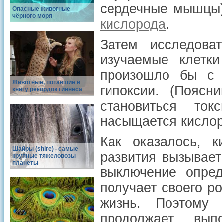
сердечные мышцы)
Опасные животные
чёрного моря
кислорода
.
Затем исследова
изучаемые клетк
произошло бы с 
Животные, попавшие в
гипоксии. (Поясн
книгу рекордов гиннеса
становиться то
насыщается кислор
Как оказалось, к
Шайры (shire) - самые
развития вызывает
крупные тяжеловозы
планеты
выключение опред
получает своего р
жизнь. Поэтому
продолжает вып