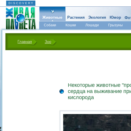
D I S C O V E R Y
Животные
Растения
Экология
Юмор
Фот
Собаки
Кошки
Лошади
Грызуны
Микромир
Главная
Зоо
Некоторые животные "пр
сердца на выживание при
кислорода