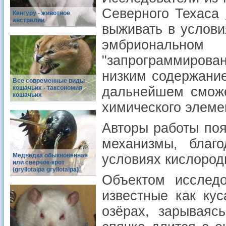
Северного Техаса
Кенгуру - животное
австралии
выживать в услови
эмбриональном
"запрограммирова
низким содержание
Все современные виды
кошачьих - таксономия
дальнейшем сможе
кошачьих
химического элеме
Авторы работы поя
механизмы, благ
Медведка обыкновенная
условиях кислородн
или сверчок-крот
(gryllotalpa gryllotalpa)
Объектом исслед
известные как ку
озёрах, зарываяс