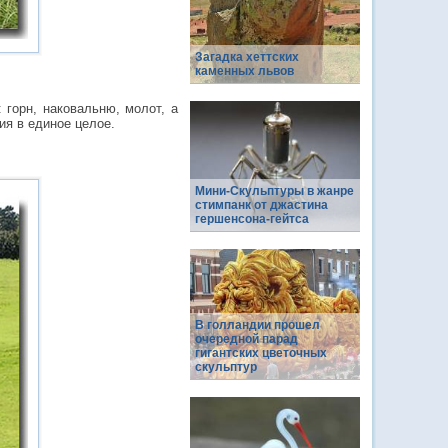
Загадка хеттских
каменных львов
 горн, наковальню, молот, а
ия в единое целое.
Мини-Скульптуры в жанре
стимпанк от джастина
гершенсона-гейтса
В голландии прошел
очередной парад
гигантских цветочных
скульптур