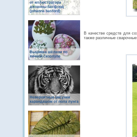
от иллюстратора
джоанны басфорд
(johanna basford)
В качестве средств для со
также различные сварочные
Вышивка шёлком по
яичной скорлупе
Невероятные рисунки
карандашом от пола лунга