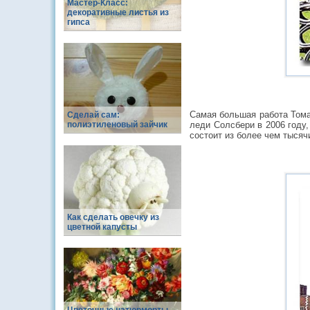
Мастер-Класс:
декоративные листья из
гипса
Самая большая работа Тома
Сделай сам:
полиэтиленовый зайчик
леди Солсбери в 2006 году,
состоит из более чем тысяч
Как сделать овечку из
цветной капусты