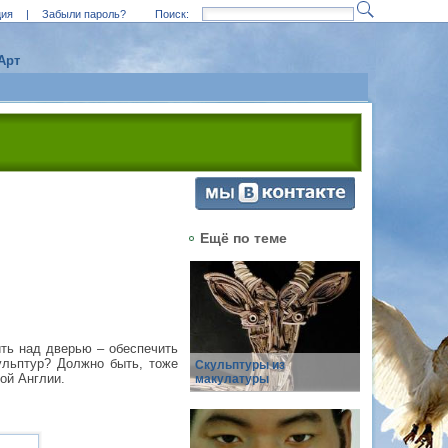
ция
|
Забыли пароль?
Поиск:
Арт
Ещё по теме
ть над дверью – обеспечить
ульптур? Должно быть, тоже
Скульптуры из
ой Англии.
макулатуры