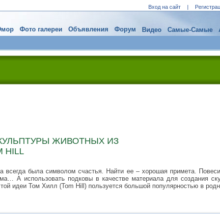
Вход на сайт
|
Регистра
мор
Фото галереи
Объявления
Форум
Видео
Самые-Самые
КУЛЬПТУРЫ ЖИВОТНЫХ ИЗ
 HILL
 всегда была символом счастья. Найти ее – хорошая примета. Повеси
ома… А использовать подковы в качестве материала для создания ск
этой идеи Том Хилл (Tom Hill) пользуется большой популярностью в родн