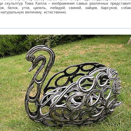
ди скульптур Тома Хилла – изображения самых различных представит
в, белок, уток, цапель, лебедей, свиней, зайцев, барсуков, собак
 натуральную величину, естественно.