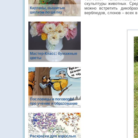
скульптуры животных. Сре
Картины, вышитые
можно встретить дикобразо
шёлком по шёлку
верблюдов, слонов – всех в
Мастер-Класс: бумажные
цветы
Пословицы и поговорки
про учение и образование
Раскраски для взрослых