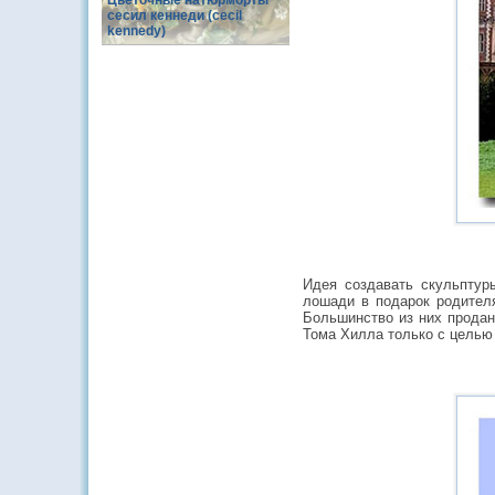
Цветочные натюрморты
сесил кеннеди (cecil
kennedy)
Идея создавать скульптур
лошади в подарок родителя
Большинство из них продан
Тома Хилла только с целью