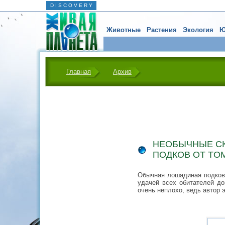
D I S C O V E R Y
Животные
Растения
Экология
Ю
Главная
Архив
НЕОБЫЧНЫЕ С
ПОДКОВ ОТ TOM
Обычная лошадиная подкова
удачей всех обитателей д
очень неплохо, ведь автор 