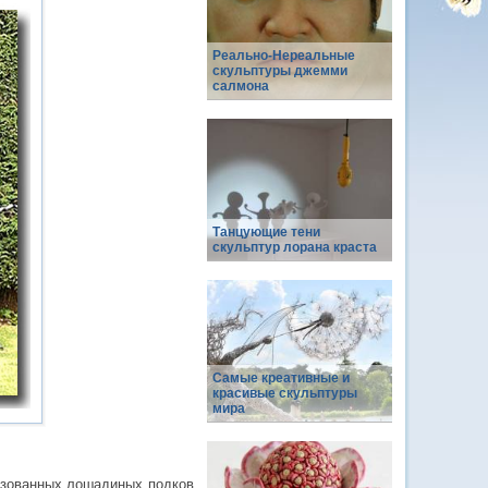
Реально-Нереальные
скульптуры джемми
салмона
Танцующие тени
скульптур лорана краста
Самые креативные и
красивые скульптуры
мира
льзованных лошадиных подков