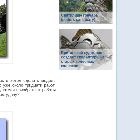
Святилище гончара
(potters sanctuary)
Британский художник
создает скульптуры из
старых колесных
колпаков
осто хотел сделать модель
 уже около тридцати работ.
купатели приобретают работы
зом удачу?