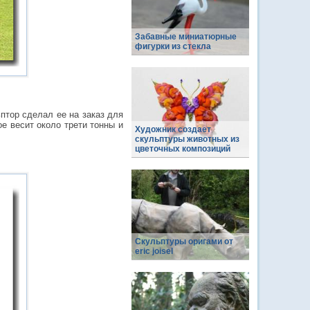
Забавные миниатюрные
фигурки из стекла
птор сделал ее на заказ для
е весит около трети тонны и
Художник создает
скульптуры животных из
цветочных композиций
Скульптуры оригами от
eric joisel