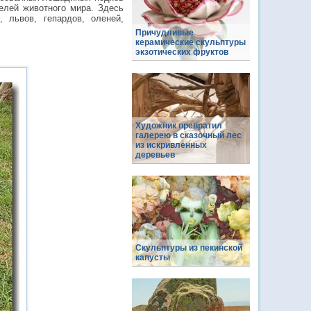
елей животного мира. Здесь
, львов, гепардов, оленей,
Причудливые
керамические скульптуры
экзотических фруктов
Художник превратил
галерею в сказочный лес
из искривленных
деревьев
Скульптуры из пекинской
капусты