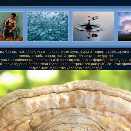
 Канады, которая делает невероятные скульптуры из коряг, а также других 
сушеные грибы, корни, кости, кристаллы и многое другое.
 луна с их влиянием на приливы и отливы играют роль в формировании дерева,
их произведений. Через свои творения она стремится раскрыть скрытое прошл
подчеркнуть единство человека с природой.