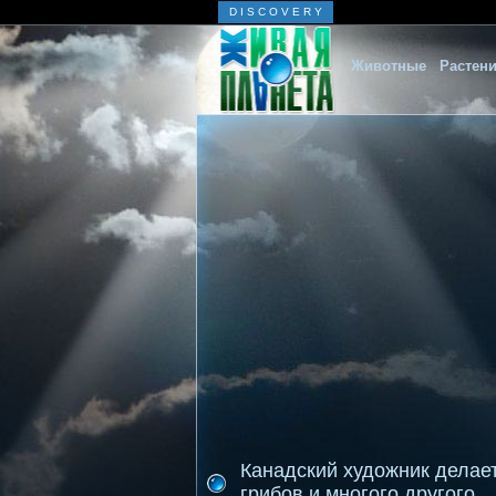
D I S C O V E R Y
Животные
Растен
Канадский художник делает
грибов и многого другого