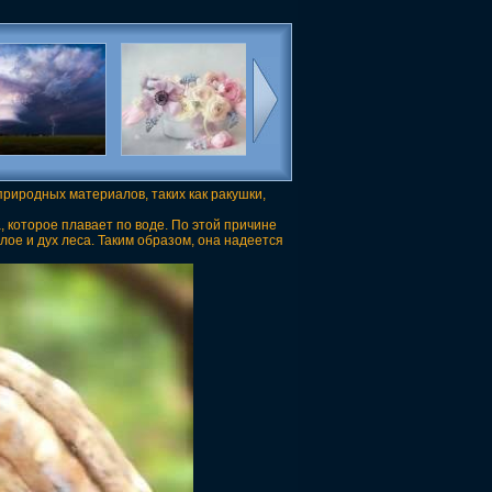
природных материалов, таких как ракушки,
 которое плавает по воде. По этой причине
ое и дух леса. Таким образом, она надеется