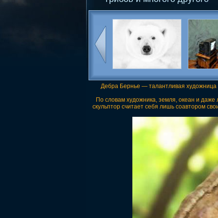
Дебра Бернье — талантливая художница из
По словам художника, земля, океан и даже
скульптор считает себя лишь соавтором сво