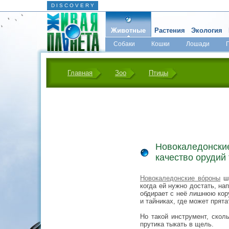
D I S C O V E R Y
Животные
Растения
Экология
Собаки
Кошки
Лошади
Главная
Зоо
Птицы
Новокаледонски
качество орудий
Новокаледонские вóроны
ши
когда ей нужно достать, на
обдирает с неё лишнюю кор
и тайниках, где может прята
Но такой инструмент, скол
прутика тыкать в щель.