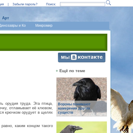
ция
|
Забыли пароль?
Поиск:
Арт
Динозавры и Ко
Микромир
Ещё по теме
ь орудия труда. Эта птица,
Вороны понимают
очку, отламывает её клювом,
намерения других
мся крючком орудует в щелях
существ
 равно, каким концом такого