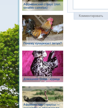
Африканский страус (лат.
struthio camelus)
Комментировать
Почему кукарекает петух?
Домашняя птица - курица
Африканские страусы —