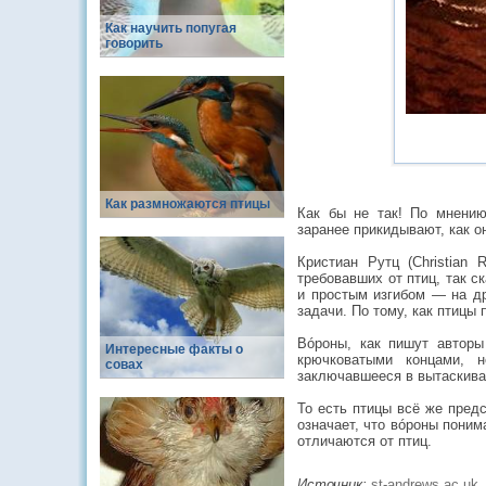
Как научить попугая
говорить
Как размножаются птицы
Как бы не так! По мнению
заранее прикидывают, как о
Кристиан Рутц (Christian
требовавших от птиц, так с
и простым изгибом — на др
задачи. По тому, как птицы
Вóроны, как пишут авторы 
Интересные факты о
крючковатыми концами, н
совах
заключавшееся в вытаскива
То есть птицы всё же пред
означает, что вóроны поним
отличаются от птиц.
Источник:
st-andrews.ac.uk