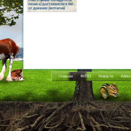
счастливые обладатели
пениса, доставшегося им
от древних рептилий
Главная
ФИТО
Новости
Айбо