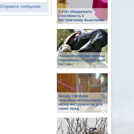
У утят обнаружили
способность к
абстрактному мышлению
Новокаледонские вороны
справились с «зефирным
тестом»
Какаду гоффина
способны использовать
набор инструментов для
своих нужд