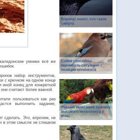
Вороны знают, что такое
смерть
Сойки способны
окаледонские умники всё же
оценивать ситуацию с
 ошибок.
позиции оппонента
оронов набор инструментов,
ки с крючком на одном конце
и иной конец для конкретной
 они считают более важной.
читали пользоваться как раз
астся выполнить задание,
Ученые выяснили причину
высокого интеллекта у
птиц
т сделать. Это, впрочем, не
ди в этом смысле не слишком