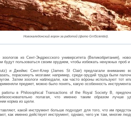
Новокаледонский ворон за работой (фото GrrlScientist).
 зоологов из Сент-Эндрюсского университета (Великобритания), нов
ни будут пользоваться своим орудием, чтобы избежать ненужных проб и
 Rutz) и Джеймс Сент-Клер (James St Clair) предлагали вниманию в
казать, пораскинуть мозгами: например, среди орудий труда были палоч
угом. Затем зоологи наблюдали, как часто вóроны используют тот ил
 применяли предмет, можно было понять, какую особенность инструмента
работы в Philosophical Transactions of the Royal Society B, предпо
ебезосновательно полагая, что именно таким образом лучше уд
нии корма из щели.
ставляют, какой инструмент больше подходит для того, чт
о
им предстои
ают, как именно действует инструмент, однако, чего уж там, многие лю