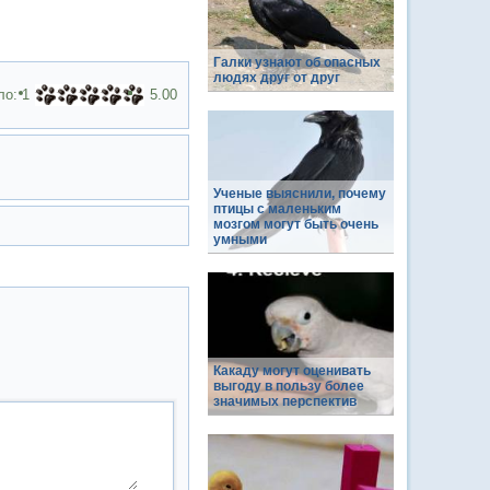
Галки узнают об опасных
людях друг от друг
ло:
1
5.00
Ученые выяснили, почему
птицы с маленьким
мозгом могут быть очень
умными
Какаду могут оценивать
выгоду в пользу более
значимых перспектив