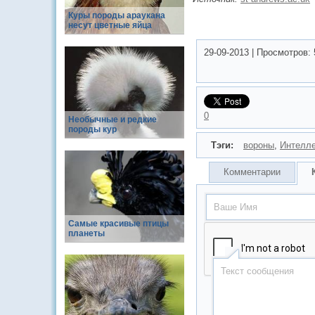
Куры породы араукана
несут цветные яйца
29-09-2013
|
Просмотров:
0
Необычные и редкие
породы кур
Тэги:
вороны
,
Интелле
Комментарии
Самые красивые птицы
планеты