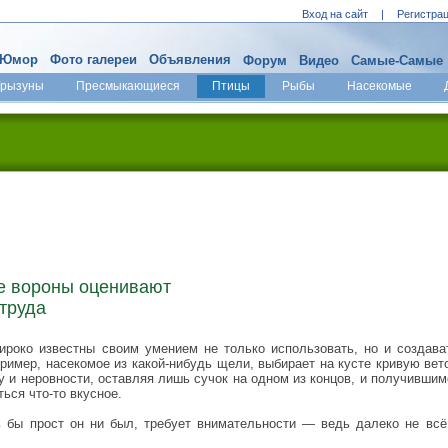
Вход на сайт
|
Регистра
Юмор
Фото галереи
Объявления
Форум
Видео
Самые-Самые
Грызуны
Пресмыкающиеся
Птицы
Рыбы
Насекомые
е вороны оценивают
 труда
роко известны своим умением не только использовать, но и создават
пример, насекомое из какой-нибудь щели, выбирает на кусте кривую вет
у и неровности, оставляя лишь сучок на одном из концов, и получивши
ться что-то вкусное.
ь бы прост он ни был, требует внимательности — ведь далеко не всё