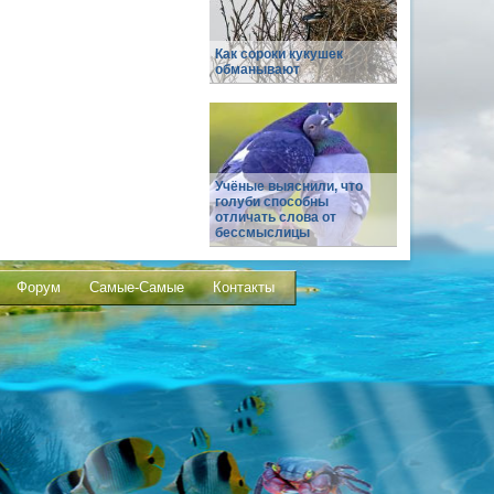
Как сороки кукушек
обманывают
Учёные выяснили, что
голуби способны
отличать слова от
бессмыслицы
Форум
Самые-Самые
Контакты