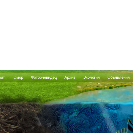
лит
Юмор
Фотоочевидец
Архив
Экология
Объявления