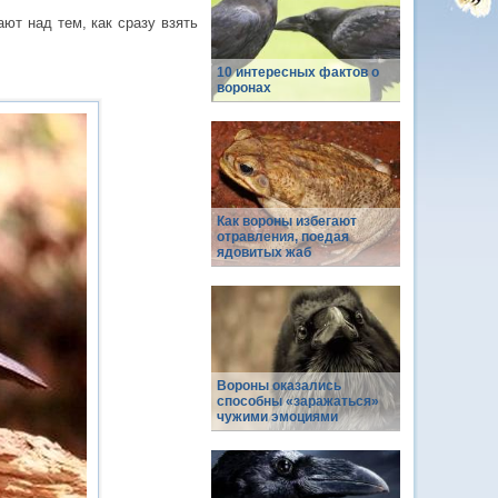
ют над тем, как сразу взять
10 интересных фактов о
воронах
Как вороны избегают
отравления, поедая
ядовитых жаб
Вороны оказались
способны «заражаться»
чужими эмоциями