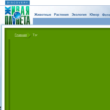
D I S C O V E R Y
Животные
Растения
Экология
Юмор
Фото
Главная
Тэг