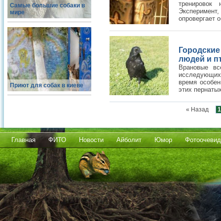
тренировок 
Самые большие собаки в
Эксперимент
мире
опровергает 
Городски
людей и п
Врановые вс
исследующих 
время особен
Приют для собак в киеве
этих пернатых
« Назад
1
Главная
ФИТО
Новости
Айболит
Юмор
Фотоочевид