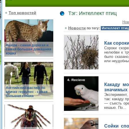
Топ новостей
Тэг: Интеллект птиц
Нов
Новости
по тегу:
Интеллект птиц
Как сорок
Ашера - самая дорогая и
Сороки скоре
самая большая домашняя
нелюбви к тр
кошка
было сказано
или неудобны
Какаду мо
Английский мастиф по
значимых 
кличке геркулес - самая
Эксперимент,
большая собака
так: какаду п
— съесть оре
кешью. По...
Сойки сп