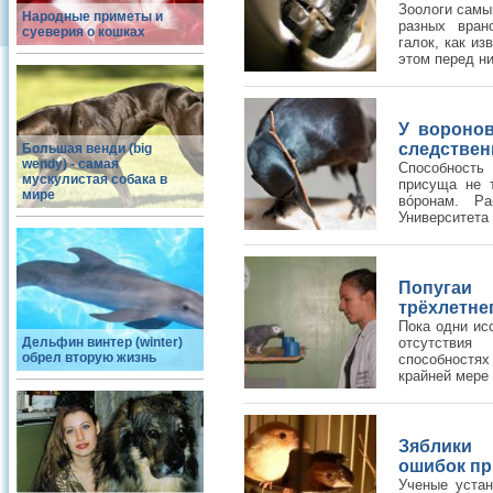
Зоологи самы
Народные приметы и
разных вран
суеверия о кошках
галок, как из
этом перед ни
У воронов
следстве
Большая венди (big
wendy) - самая
Cпособность
мускулистая собака в
присуща не 
мире
вóронам. Ра
Университета 
Попугаи 
трёхлетне
Пока одни ис
Дельфин винтер (winter)
отсутствия
обрел вторую жизнь
способностя
крайней мере 
Зяблики 
ошибок пр
Ученые устан