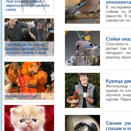
Укус клещом собаки -
оппонента
пироплазмоз (piroplasma
В экспериме
canis)
сойкам по 3
емкостях. В 
лакомство по-
Сойки ока
Способность 
Голубой дог по кличке
делает там та
джордж (george) - самая
обладают ис
большая собака в мире
анализу звуков
Курица дже
Жительница 
курице по кл
обучила оча
Басни с моралью
картам. Перна
Своим ум
глазам и 