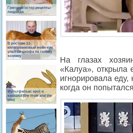
Григорий остер рецепты
людоеда
В ростове 12-
килограммовый мейн-кун
упал со шкафа на голову
хозяину
На глазах хозяи
«Калуа», открыла 
игнорировала еду, 
когда он попытался
Мультфильм: крот и
какашка (the mole and the
poo)