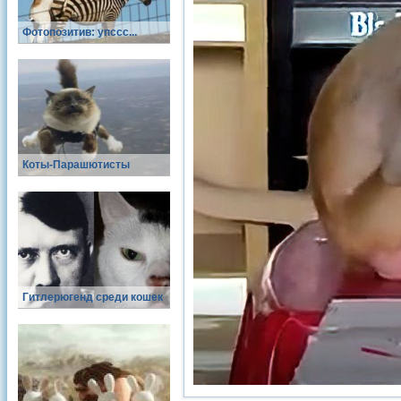
Фотопозитив: упссс...
Коты-Парашютисты
Гитлерюгенд среди кошек