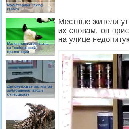
Мультсериал: raving
rabbids
Местные жители ут
их словам, он прис
на улице недопиту
Маленькая панда упала
на "собственной"
презентации
Двухметровый аллигатор
заблокировал вход в
супермаркет