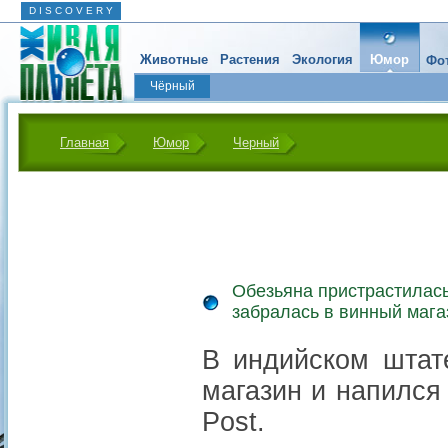
D I S C O V E R Y
Животные
Растения
Экология
Юмор
Фот
Чёрный
Главная
Юмор
Черный
Обезьяна пристрастилась
забралась в винный мага
В индийском штат
магазин и напился
Post.