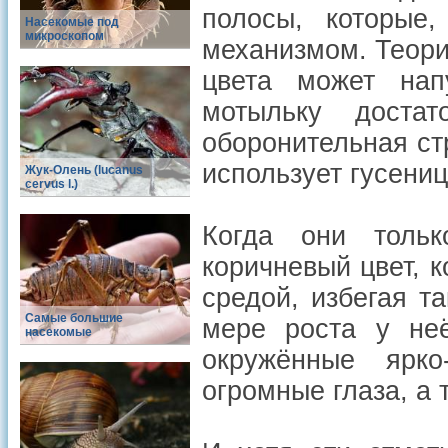
полосы, которые
Насекомые под
микроскопом
механизмом. Теори
цвета может нап
мотыльку доста
оборонительная ст
использует гусеница
Жук-Олень (lucanus
cervus l.)
Когда они тольк
коричневый цвет, 
средой, избегая т
Самые большие
мере роста у не
насекомые
окружённые ярк
огромные глаза, а