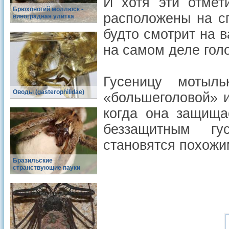
И хотя эти отмет
Брюхоногий моллюск -
расположены на сп
виноградная улитка
будто смотрит на 
на самом деле голо
Гусеницу мотыльк
Оводы (gasterophilidae)
«большеголовой» и
когда она защища
беззащитным гу
становятся похожим
Бразильские
странствующие пауки