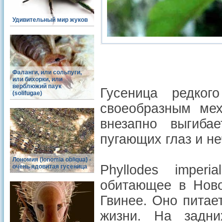
Удивительный мир жуков
Фаланги, или сольпуги,
или бихорки, или
верблюжий паук
Гусеница редкого
(solifugae)
своеобразным мех
внезапно выгиба
пугающих глаз и не
Лономия (lonomia obliqua) -
Phyllodes imper
очень ядовитая гусеница
обитающее в Нов
Гвинее. Оно питае
жизни. На задни