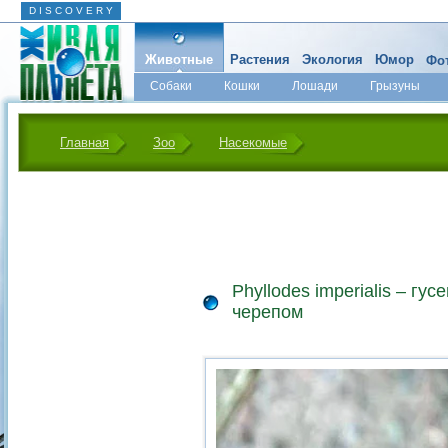
D I S C O V E R Y
Животные
Растения
Экология
Юмор
Фот
Собаки
Кошки
Лошади
Грызуны
Микромир
Главная
Зоо
Насекомые
Phyllodes imperialis – гус
черепом