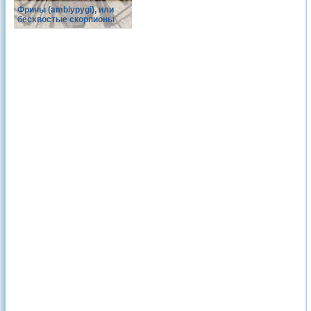
Фрины (amblypygi), или
бесхвостые скорпионы