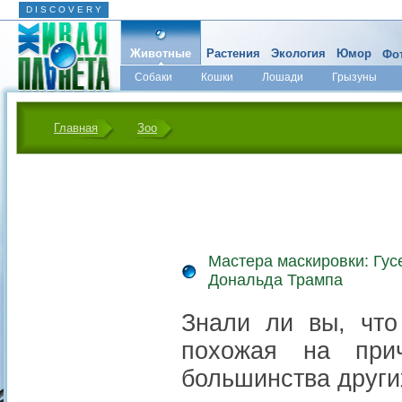
D I S C O V E R Y
Животные
Растения
Экология
Юмор
Фот
Собаки
Кошки
Лошади
Грызуны
Микромир
Главная
Зоо
Мастера маскировки: Гус
Дональда Трампа
Знали ли вы, что
похожая на при
большинства других