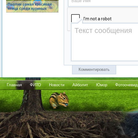
Павлин самая красивая
птица среди куриных
Комментировать
Главная
ФИТО
Новости
Айболит
Юмор
Фотоочевид