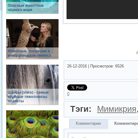
Опасные животные
чёрного моря
Животные, попавшие в
книгу рекордов гиннеса
26-12-2016
|
Просмотров:
6526
Шайры (shire) - самые
0
крупные тяжеловозы
планеты
Тэги:
Мимикрия
Комментарии
Комментир