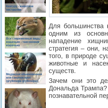
Кенгуру - животное
австралии
Для большинства 
одним из основн
Все современные виды
нападение хищни
кошачьих - таксономия
кошачьих
стратегия – они, 
того, в природе су
животные и насе
существ.
Медведка обыкновенная
или сверчок-крот
Зачем они это де
(gryllotalpa gryllotalpa)
Дональда Трампа? 
познавательной пе