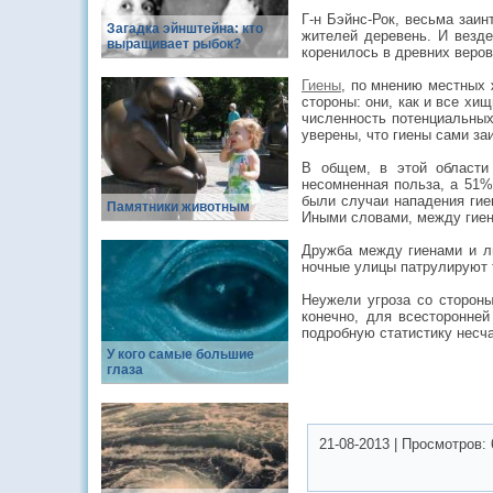
Г-н Бэйнс-Рок, весьма заи
Загадка эйнштейна: кто
жителей деревень. И везде
выращивает рыбок?
коренилось в древних веро
Гиены
, по мнению местных 
стороны: они, как и все х
численность потенциальных 
уверены, что гиены сами з
В общем, в этой области
несомненная польза, а 51%
были случаи нападения гиен
Памятники животным
Иными словами, между гиен
Дружба между гиенами и лю
ночные улицы патрулируют т
Неужели угроза со стороны
конечно, для всесторонне
подробную статистику несча
У кого самые большие
глаза
21-08-2013
|
Просмотров: