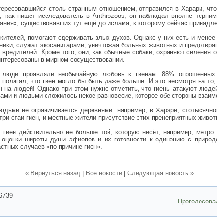
нтересовавшийся столь странным отношением, отправился в Харари, что
, как пишет исследователь в Anthrozoos, он наблюдал вполне терпим
ваниях, существовавших тут ещё до ислама, к которому сейчас принадл
жителей, помогают сдерживать злых духов. Однако у них есть и мене
ищники, служат экосанитарами, уничтожая больных животных и предотвр
вредителей. Кроме того, они, как обычные собаки, охраняют селения о
аинтересованы в мирном сосуществовании.
 люди проявляли необычайную любовь к гиенам: 88% опрошенных 
 полагал, что гиен могло бы быть даже больше. И это несмотря на то,
 на людей! Однако при этом нужно отметить, что гиены атакуют людей 
ами и людьми сложилось некое равновесие, которое обе стороны взаи
дьми не ограничивается деревнями: например, в Харэре, стотысячно
ри стаи гиен, и местные жители присутствие этих пренеприятных живот
 гиен действительно не больше той, которую несёт, например, метро
й оценки широты души эфиопов и их готовности к единению с природ
стных случаев «по причине гиен».
« Вернуться назад
|
Все новости
|
Следующая новость »
6739
Проголосова