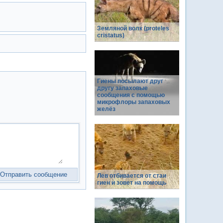
Земляной волк (proteles
cristatus)
Гиены посылают друг
другу запаховые
сообщения с помощью
микрофлоры запаховых
желёз
Лев отбивается от стаи
гиен и зовет на помощь