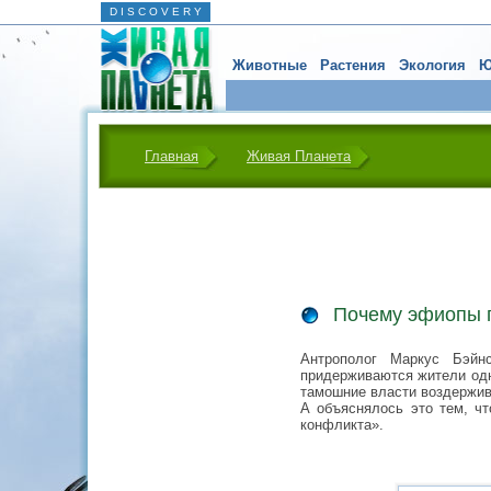
D I S C O V E R Y
Животные
Растения
Экология
Ю
Главная
Живая Планета
Почему эфиопы 
Антрополог Маркус Бэйнс
придерживаются жители одн
тамошние власти воздержива
А объяснялось это тем, чт
конфликта».