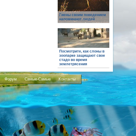
Гиены своим поведением
напоминают людей
Посмотрите, как слоны в
зоопарке защищают свое
стадо во время
землетрясения
Форум
Самые-Самые
Контакты