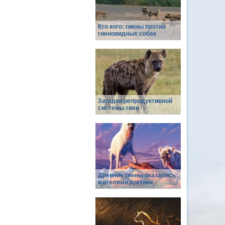
Кто кого: гиены против
гиеновидных собак
Загадки репродуктивной
системы гиен
Древние гиены оказались
жителями арктики