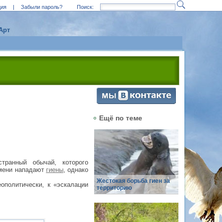
ция
|
Забыли пароль?
Поиск:
Арт
Ещё по теме
транный обычай, которого
емени нападают
гиены
, однако
Жестокая борьба гиен за
еополитически, к «эскалации
территорию