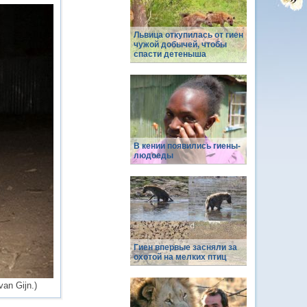
Львица откупилась от гиен
чужой добычей, чтобы
спасти детеныша
В кении появились гиены-
людоеды
Гиен впервые засняли за
охотой на мелких птиц
an Gijn.)