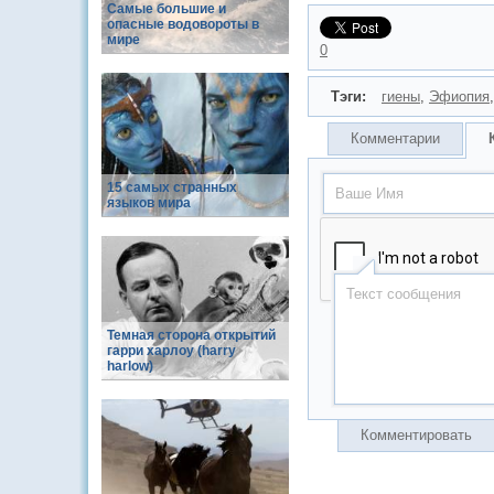
Самые большие и
опасные водовороты в
мире
0
Тэги:
гиены
,
Эфиопия
Комментарии
15 самых странных
языков мира
Темная сторона открытий
гарри харлоу (harry
harlow)
Комментировать