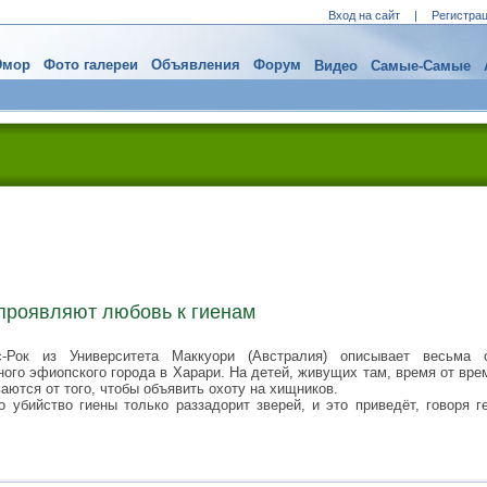
Вход на сайт
|
Регистра
мор
Фото галереи
Объявления
Форум
Видео
Самые-Самые
проявляют любовь к гиенам
-Рок из Университета Маккуори (Австралия) описывает весьма с
ого эфиопского города в Харари. На детей, живущих там, время от вр
ются от того, чтобы объявить охоту на хищников.
о убийство гиены только раззадорит зверей, и это приведёт, говоря г