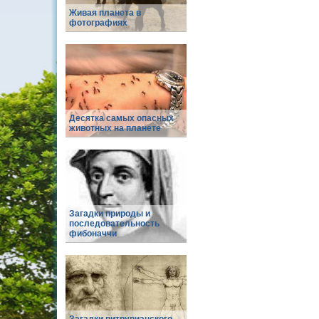
Живая планета в
фотографиях
Десятка самых опасных
животных на планете
Загадки природы и
последовательность
фибоначчи