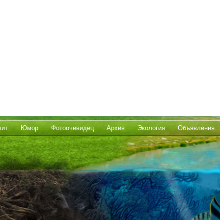
лит
Юмор
Фотоочевидец
Архив
Экология
Объявления