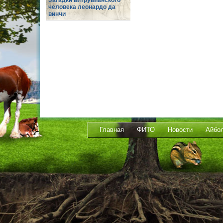
Загадки витрувианского
человека леонардо да
винчи
Главная
ФИТО
Новости
Айбо