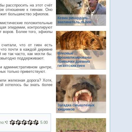
бы расспросить на этот счёт
ое отношение к гиенам. Оно
ежит большинство эфиопов.
Кевин ричардсон -
заклинатель львов
е мистические положительные
ащая эпидемии, контролируют
т воров. Более того, эфиопы
считали, что от гиен есть
 что почти в каждой деревне
Впервые
не так часто, как могли бы.
проанализированы
мовыгодно поддерживают.
привычки древних
гигантских гиен
м административном центре,
ных только приветствуют.
 или железная дорога? Хотя,
ой хотелось бы знать более
Загадка смышленых
хищников
ло:
2
5.00