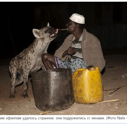
им эфиопам удалось странное: они подружились сг иенами. (Фото Niels v