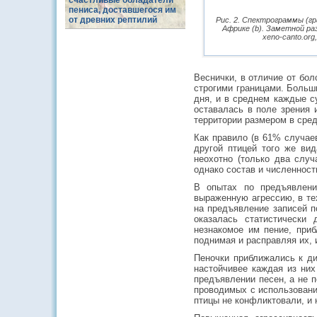
счастливые обладатели
пениса, доставшегося им
от древних рептилий
Рис. 2. Спектрограммы (гр
Африке (b). Заметной ра
xeno-canto.or
Веснички, в отличие от бо
строгими границами. Больш
дня, и в среднем каждые с
оставалась в поле зрения 
территории размером в сред
Как правило (в 61% случаев
другой птицей того же ви
неохотно (только два случ
однако состав и численност
В опытах по предъявлени
выраженную агрессию, в те
на предъявление записей п
оказалась статистически
незнакомое им пение, при
поднимая и расправляя их, 
Пеночки приближались к ди
настойчивее каждая из них
предъявлении песен, а не п
проводимых с использовани
птицы не конфликтовали, и 