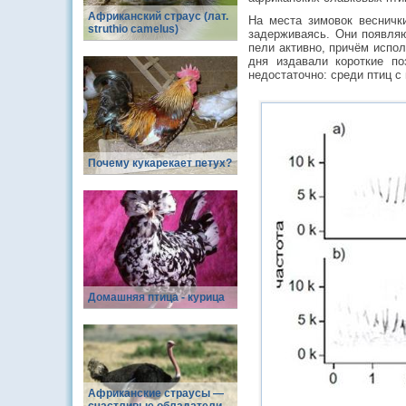
Африканский страус (лат.
На места зимовок весничк
struthio camelus)
задерживаясь. Они появляю
пели активно, причём испол
дня издавали короткие по
недостаточно: среди птиц с
Почему кукарекает петух?
Домашняя птица - курица
Африканские страусы —