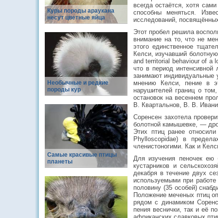
всегда остаётся, хотя сами
Куры породы араукана
способны меняться. Изве
несут цветные яйца
исследований, посвящённых
Этот пробел решила восполн
внимание на то, что не ме
этого единственное тщател
Келси, изучавший болотную к
and territorial behaviour of 
что в период интенсивной 
занимают индивидуальные у
Необычные и редкие
мнению Келси, пение в э
породы кур
нарушителей границ о том,
остановок на весеннем про
В. Квартальнов, В. В. Иван
Соренсен захотела провери
болотной камышевке, — дрозд
Этих птиц ранее относили 
Phylloscopidae) в предел
членистоногими. Как и Кел
Самые красивые птицы
Для изучения пеночек ею
планеты
кустарников и сельскохоз
декабря в течение двух се
используемыми при работе 
половину (35 особей) снаб
Положение меченых птиц оп
рядом с динамиком Соренс
пения веснички, так и её п
африканских славковых пти