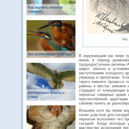
Как научить попугая
говорить
Рис.
Как размножаются птицы
В окружающем нас мире тр
жизнь в период размнож
труднодоступные регионы 
широт, обычно в условия
наступлением холодного вр
убежище и пропитание. Бла
такого важного процесса к
районы в местах зимовок 
страдают от конкуренции з
Интересные факты о
пернатых северных краев 
совах
приспособления, адаптации 
сможем понять их разнообра
Возьмём хотя бы пение вор
своих участков для соседе
пернатые исполняют его при
соседей. Когда молодые у
мастерство исполнения пес