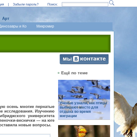
ция
|
Забыли пароль?
Поиск:
Арт
Динозавры и Ко
Микромир
Ещё по теме
Ученые узнали, как птицы
дую осень многие пернатые
выбирают место для
ые исследования. Изучению
отдыха во время
мбриджского университета
миграции
пеночки-веснички — на юге
поставила новые вопросы.