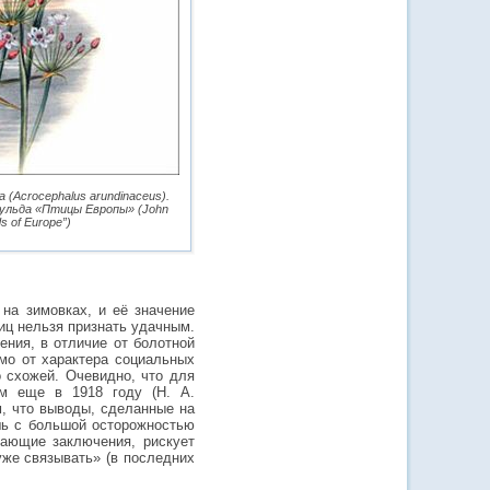
 (Acrocephalus arundinaceus).
ульда «Птицы Европы» (John
s of Europe”)
на зимовках, и её значение
иц нельзя признать удачным.
ния, в отличие от болотной
мо от характера социальных
о схожей. Очевидно, что для
им еще в 1918 году (Н. А.
ом, что выводы, сделанные на
шь с большой осторожностью
щающие заключения, рискует
уже связывать» (в последних