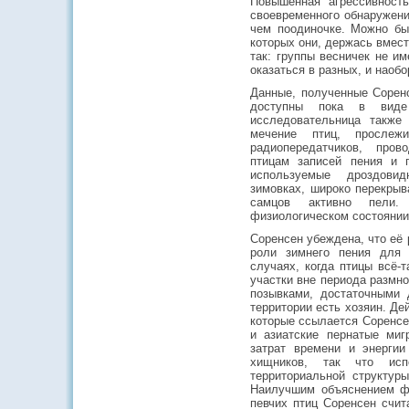
Повышенная агрессивност
своевременного обнаружени
чем поодиночке. Можно бы
которых они, держась вмест
так: группы весничек не и
оказаться в разных, и наобо
Данные, полученные Соренс
доступны пока в виде
исследовательница также
мечение птиц, просле
радиопередатчиков, про
птицам записей пения и п
используемые дроздови
зимовках, широко перекры
самцов активно пели
физиологическом состоянии
Соренсен убеждена, что её
роли зимнего пения для
случаях, когда птицы всё-
участки вне периода размно
позывками, достаточными 
территории есть хозяин. Де
которые ссылается Соренсе
и азиатские пернатые миг
затрат времени и энерги
хищников, так что исп
территориальной структур
Наилучшим объяснением фе
певчих птиц Соренсен счит