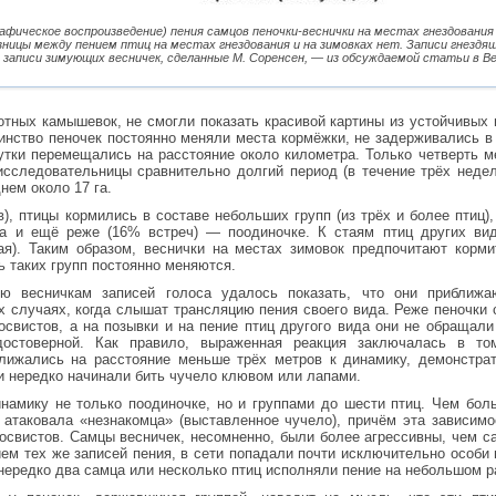
афическое воспроизведение) пения самцов пеночки-веснички на местах гнездования в
зницы между пением птиц на местах гнездования и на зимовках нет. Записи гнездя
g, записи зимующих весничек, сделанные М. Соренсен, — из обсуждаемой статьи в Beh
лотных камышевок, не смогли показать красивой картины из устойчивых
инство пеночек постоянно меняли места кормёжки, не задерживались в
утки перемещались на расстояние около километра. Только четверть 
исследовательницы сравнительно долгий период (в течение трёх неде
нем около 17 га.
), птицы кормились в составе небольших групп (из трёх и более птиц),
да и ещё реже (16% встреч) — поодиночке. К стаям птиц других ви
ая). Таким образом, веснички на местах зимовок предпочитают корми
ь таких групп постоянно меняются.
ю весничкам записей голоса удалось показать, что они приближа
х случаях, когда слышат трансляцию пения своего вида. Реже пеночки
освистов, а на позывки и на пение птиц другого вида они не обращали
 достоверной. Как правило, выраженная реакция заключалась в то
ближались на расстояние меньше трёх метров к динамику, демонстра
и нередко начинали бить чучело клювом или лапами.
намику не только поодиночке, но и группами до шести птиц. Чем бол
 атаковала «незнакомца» (выставленное чучело), причём эта зависим
освистов. Самцы весничек, несомненно, были более агрессивны, чем са
ем тех же записей пения, в сети попадали почти исключительно особи 
нередко два самца или несколько птиц исполняли пение на небольшом ра