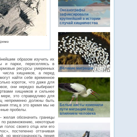
Океанографы
зафиксировали
крупнейший в истории
случай хищничества
 Брема
бнейшим образом изучить их
ы и парки, переселяясь в
кормовые ресурсы умеренных
Великие миграции
о числа хищников, а перед
могут найти себе временное
олько короток, что даже для
овое, они нередко выбирают
ертвами хищников и сильнее
 мере, это справедливо для
тиц непременно должны быть
ения птиц в это время мы не
Белые аисты изменили
пути миграции под
енные пробелы.
влиянием человека
— желая обозначить границы
и по размножению, некоторые
я голос своего отца или его
ос», постепенно оттачивая
й, но многозначность пения