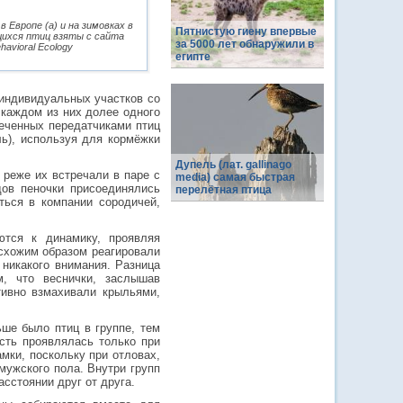
 Европе (a) и на зимовках в
Пятнистую гиену впервые
щихся птиц взяты с сайта
за 5000 лет обнаружили в
avioral Ecology
египте
 индивидуальных участков со
 каждом из них долее одного
меченных передатчиками птиц
ль), используя для кормёжки
Дупель (лат. gallinago
 реже их встречали в паре с
media) самая быстрая
дов пеночки присоединялись
перелётная птица
ться в компании сородичей,
ются к динамику, проявляя
 схожим образом реагировали
 никакого внимания. Разница
м, что веснички, заслышав
тивно взмахивали крыльями,
ьше было птиц в группе, тем
ость проявлялась только при
мки, поскольку при отловах,
мужского пола. Внутри групп
сстоянии друг от друга.