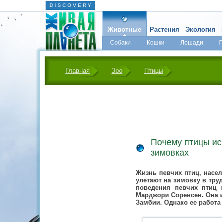
D I S C O V E R Y
Животные
Растения
Экология
Собаки
Кошки
Лошади
Главная
Зоо
Птицы
Почему птицы ис
зимовках
Жизнь певчих птиц, насе
улетают на зимовку в тру
поведения певчих птиц 
Марджори Соренсен. Она 
Замбии. Однако ее работа