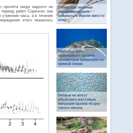
о пролёта нигде надолго не
Сибирские пеночки-
 период работ Соренсен они
теньковки начали
в утренние часы, а в течение
зимовать в европе вместо
верждения этого оказалось
азии
Горбатые киты
проплывают тысячи
километров буквально по
прямой линии
Учёные не могут
объяснить массовые
миграции крабов по дну
тихого океана