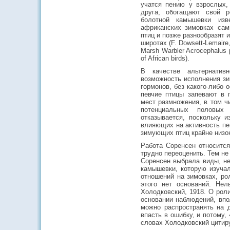
учатся пению у взрослых,
друга, обогащают свой р
болотной камышевки изв
африканских зимовках сам
птиц и позже разнообразят 
широтах (F. Dowsett-Lemaire, 
Marsh Warbler Acrocephalus pa
of African birds).
В качестве альтернатив
возможность исполнения з
гормонов, без какого-либо 
певчие птицы запевают в 
мест размножения, в том ч
потенциальных половых
отказывается, поскольку и
влияющих на активность пен
зимующих птиц крайне низо
Работа Соренсен относится
трудно переоценить. Тем не
Соренсен выбрала виды, не
камышевки, которую изучал
отношений на зимовках, ро
этого нет оснований. Нел
Холодковский, 1918. О роли
основании наблюдений, впо
можно распространять на 
впасть в ошибку, и потому,
словах Холодковский цитиру