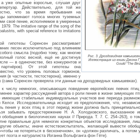
 а уже опытные взрослые, слушая друг
епертуар. Действительно, для той же
естно, что за время пребывания на
цы запоминают голоса многих туземных
ими своё пение, исполняемое в умеренных
1979. The imitative range of the song of the
lustris, with special reference to imitations
ной гипотезы Соренсен рассматривает
имних песен исключительно под влиянием
особого смысла (подобно тому, как многие
Рис. 3. Дроздовидная камышевка
полный голос весной, ещё не достигнув
Иллюстрация из книги Джона Г
исле — в одиночестве, без конкурентов и
Gould “The Bird
 партнёров). От этой гипотезы она
звестно, что уровень половых гормонов,
ия (в частности, тестостерона), именно у
к (сама Соренсен проверяла эти данные на дроздовидных камышевках).
 к числу немногих, описывающих поведение европейских певчих птиц 
 менее характер рассуждений автора о роли пения в жизни зимующих пт
 имеющие стабильных индивидуальных участков вне периода размноже
 Келси. Исследовательница исходит из предположения, что, независи
ль пения у всех птиц в этот период жизни должна быть принципиальн
ьзя забывать предостережение Н. А. Холодковского, высказанное 
 обобщения в биологических науках // Природа. Т. 7. С. 254–263), о т
лне правильные для немногих конкретных объектов исследования, ли
другие объекты; иначе естествоиспытатель, желающий вывести обоб
 «чтобы не потеряться в бесконечном», он «должен различать, а потом 
ет поэта и натуралиста Иоганна Вольфганга фон Гёте).