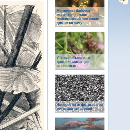
Миллионы бабочек-
монархов делают
мексиканский лес своим
домом на зиму
Учёные объяснили
дальние миграции
насекомых
Невероятные фотографии
миграции стаи гусей