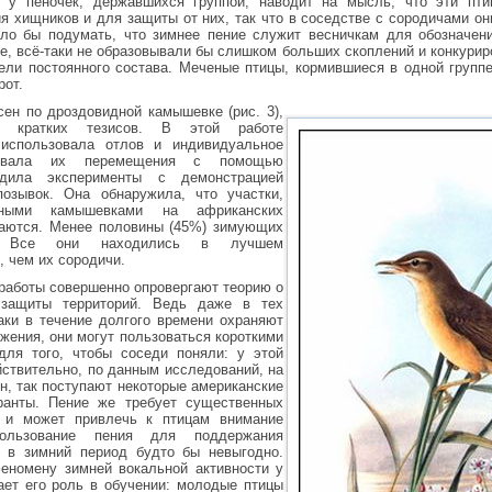
ь у пеночек, державшихся группой, наводит на мысль, что эти пт
я хищников и для защиты от них, так что в соседстве с сородичами он
ло бы подумать, что зимнее пение служит весничкам для обозначени
е, всё-таки не образовывали бы слишком больших скоплений и конкуриро
мели постоянного состава. Меченые птицы, кормившиеся в одной груп
рот.
ен по дроздовидной камышевке (рис. 3),
 кратких тезисов. В этой работе
 использовала отлов и индивидуальное
живала их перемещения с помощью
водила эксперименты с демонстрацией
озывок. Она обнаружила, что участки,
дными камышевками на африканских
ваются. Менее половины (45%) зимующих
. Все они находились в лучшем
, чем их сородичи.
 работы совершенно опровергают теорию о
 защиты территорий. Ведь даже в тех
таки в течение долгого времени охраняют
жения, они могут пользоваться короткими
для того, чтобы соседи поняли: у этой
йствительно, по данным исследований, на
н, так поступают некоторые американские
ранты. Пение же требует существенных
и и может привлечь к птицам внимание
ользование пения для поддержания
ы в зимний период будто бы невыгодно.
номену зимней вокальной активности у
ает его роль в обучении: молодые птицы