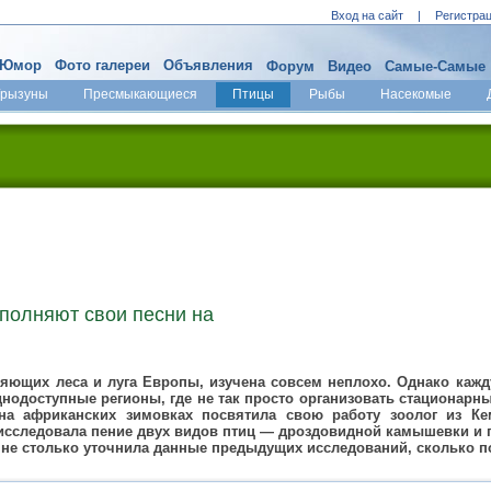
Вход на сайт
|
Регистра
Юмор
Фото галереи
Объявления
Форум
Видео
Самые-Самые
Грызуны
Пресмыкающиеся
Птицы
Рыбы
Насекомые
полняют свои песни на
ляющих леса и луга Европы, изучена совсем неплохо. Однако каж
днодоступные регионы, где не так просто организовать стационарн
на африканских зимовках посвятила свою работу зоолог из Ке
исследовала пение двух видов птиц — дроздовидной камышевки и 
 не столько уточнила данные предыдущих исследований, сколько 