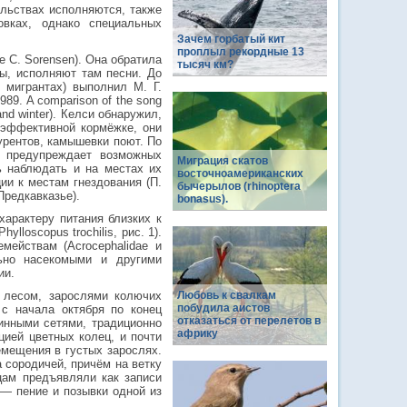
ельствах исполняются, также
овках, однако специальных
Зачем горбатый кит
проплыл рекордные 13
 C. Sorensen). Она обратила
тысяч км?
ы, исполняют там песни. До
 мигрантах) выполнил М. Г.
89. A comparison of the song
r and winter). Келси обнаружил,
 эффективной кормёжке, они
урентов, камышевки поют. По
и предупреждает возможных
Миграция скатов
ь наблюдать и на местах их
восточноамериканских
ии к местам гнездования (П.
бычерылов (rhinoptera
Предкавказье).
bonasus).
характеру питания близких к
loscopus trochilis, рис. 1).
мействам (Acrocephalidae и
льно насекомыми и другими
ии.
 лесом, зарослями колючих
Любовь к свалкам
побудила аистов
с начала октября по конец
отказаться от перелетов в
тинными сетями, традиционно
африку
цией цветных колец, и почти
мещения в густых зарослях.
 сородичей, причём на ветку
цам предъявляли как записи
 — пение и позывки одной из