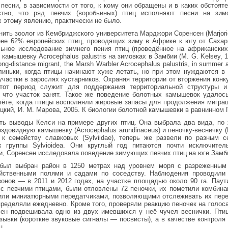
 песни, в зависимости от того, к кому они обращены и в каких обстоят
стно, что ряд певчих (воробьиных) птиц исполняют песни на зим
 этому явлению, практически не было.
ить зоолог из Кембриджского университета Марджори Соренсен (Marjorie
нее 62% европейских птиц, проводящих зиму в Африке к югу от Сахар
ьное исследование зимнего пения птиц (проведённое на африканских
амышевку Acrocephalus palustris на зимовках в Замбии (M. G. Kelsey, 19
a long-distance migrant, the Marsh Warbler Acrocephalus palustris, in summe
линьки, когда птицы начинают хуже летать, но при этом нуждаются в
частки в зарослях кустарников. Охраняя территории от вторжения конк
тот период служит для поддержания территориальной структуры 
 что участок занят. Такое же поведение болотных камышевок удалос
лёте, когда птицы восполняли жировые запасы для продолжения миграц
ицкий, И. М. Марова, 2005. К биологии болотной камышевки в равнинном 
ть выводы Келси на примере других птиц. Она выбрала два вида, по 
овидную камышевку (Acrocephalus arundinaceus) и пеночку-весничку (Phyl
к семейству славковых (Sylviidae), теперь же развели по разным се
ах группы Sylvioidea. Они круглый год питаются почти исключите
си, Соренсен исследовала поведение зимующих певчих птиц на юге Замб
 был выбран район в 1250 метрах над уровнем моря с разреженным
яйственными полями и садами по соседству. Наблюдения проводили 
зонов — в 2011 и 2012 годах, на участке площадью около 90 га. Пау
с певчими птицами, были отловлены 72 пеночки, их пометили комбина
дили миниатюрными передатчиками, позволяющими отслеживать их пере
ределяли ежедневно. Кроме того, проверяли реакцию пеночек на голоса
ен подвешивала одно из двух имевшихся у неё чучел веснички. Пти
озывки (короткие звуковые сигналы — посвисты), а в качестве контроля
ц.