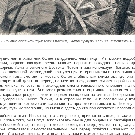
 1. Пеночка-весничка (Phylloscopus trochilus). Иллюстрация из «Жизни животных» А.
удно найти животных более загадочных, чем птицы. Мы можем подро
ения, однако каждую осень многие пернатые покидают наши сад
Африки, Азии и Ближнего Востока. Летом птицы используют богатые 
х ослабленной межвидовой конкуренции и сравнительно небольшог
емени года улетают в места с более стабильным климатом, где они 
гоприятный для птиц период на местах гнездования бывает порой наст
ак линька, то есть для ежегодной смены изношенного оперения на н
или по пути к ним. Вне мест размножения птицы чаще становятся ж
а кормовые ресурсы, чем в период выведения потомства. По крайней
и умеренных широт. Значит, и в строении тела, и в поведении у п
к условиям, которые они встречают на пролёте и на зимовках. Без изуч
зие, пути их эволюции, но именно здесь до сих пор остаются незаполн
обьиных птиц. Известно, что самцы поют, привлекая самок, а также 
й. Кроме того, они могут использовать пение для общения с партнёрам
 беспокойстве, а птенцы, готовые покинуть гнездо, учатся петь, слуша
же становятся самостоятельными, они перед отлётом «пробуют гол
ни. У разных птиц та или иная роль песни может становиться ведуще