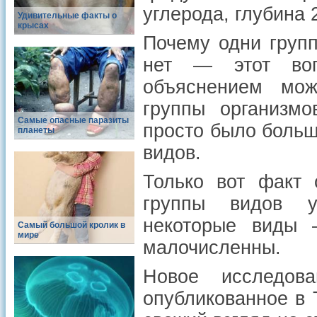
углерода, глубина
Удивительные факты о
крысах
Почему одни груп
нет — этот воп
объяснением мож
группы организмо
Самые опасные паразиты
просто было больш
планеты
видов.
Только вот факт 
группы видов уд
некоторые виды 
Самый большой кролик в
мире
малочисленны.
Новое исследо
опубликованное в 