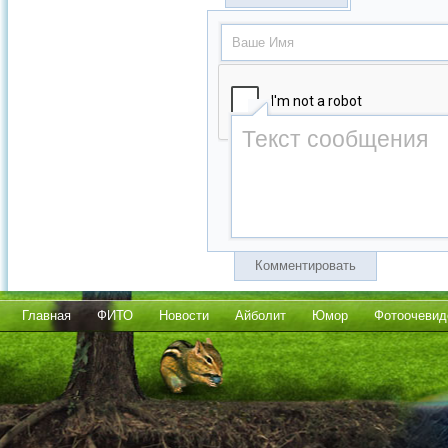
Комментировать
Главная
ФИТО
Новости
Айболит
Юмор
Фотоочевид