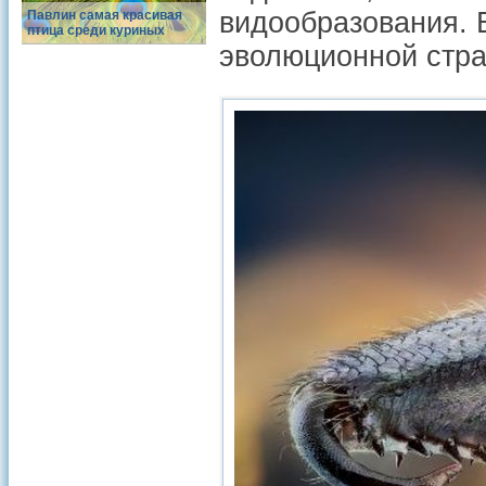
видообразования. В
Павлин самая красивая
птица среди куриных
эволюционной стра