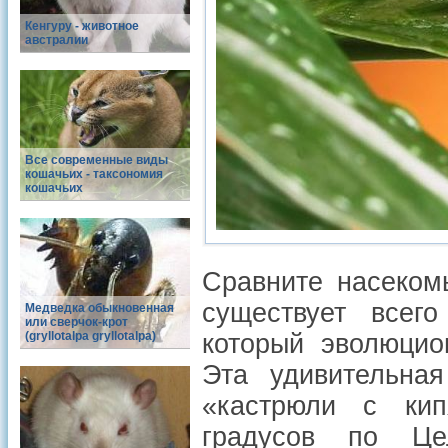
Кенгуру - животное
австралии
Все современные виды
кошачьих - таксономия
кошачьих
Сравните насекомы
существует всего
Медведка обыкновенная
или сверчок-крот
(gryllotalpa gryllotalpa)
который эволюцио
Эта удивительна
«кастрюли с кип
градусов по Це