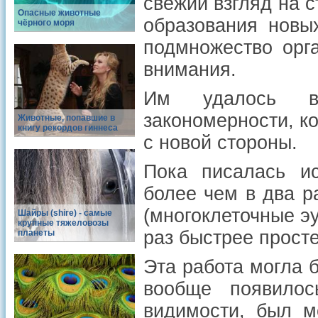
свежий взгляд на 
Опасные животные
образования новы
чёрного моря
подмножество орг
внимания.
Им удалось вы
закономерности, к
Животные, попавшие в
книгу рекордов гиннеса
с новой стороны.
Пока писалась ис
более чем в два р
(многоклеточные э
Шайры (shire) - самые
крупные тяжеловозы
раз быстрее просте
планеты
Эта работа могла б
вообще появилос
видимости, был м