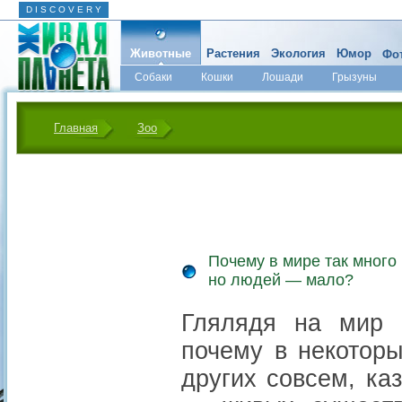
D I S C O V E R Y
Животные
Растения
Экология
Юмор
Фот
Собаки
Кошки
Лошади
Грызуны
Микромир
Главная
Зоо
Почему в мире так много
но людей — мало?
Глялядя на мир в
почему в некоторы
других совсем, ка