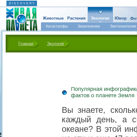
D I S C O V E R Y
Животные
Растения
Экология
Юмор
Фот
Катастрофы
Загрязнение
Экотехнологии
Главная
Экология
Популярная инфографика
фактов о планете Земля
Вы знаете, сколь
каждый день, а с
океане? В этой ин