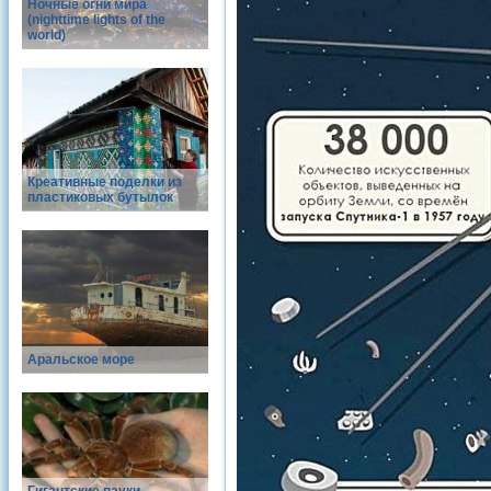
Ночные огни мира
(nighttime lights of the
world)
Креативные поделки из
пластиковых бутылок
Аральское море