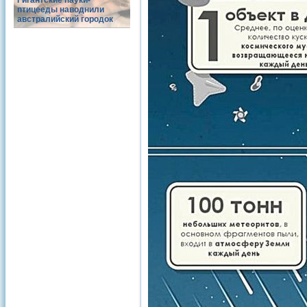
Гигантские пауки-
птицееды наводнили
австралийский городок