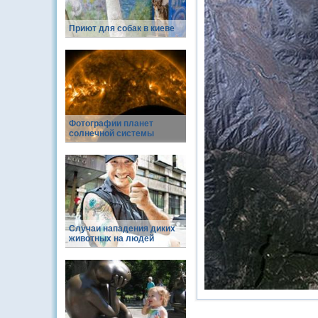
Приют для собак в киеве
Фотографии планет
солнечной системы
Случаи нападения диких
животных на людей