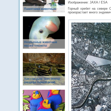
Изображение: JAXA / ESA
Горный хребет на севере 
Памятники животным
произрастает много эндемич
Необычные животные
нашей планеты
Хан сон дунг (son doong)
(пещера горной реки)