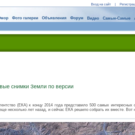
Вход на сайт
|
Регистра
мор
Фото галереи
Объявления
Форум
Видео
Самые-Самые
вые снимки Земли по версии
гентство (ЕКА) к концу 2014 года представило 500 самых интересных 
е несколько лет назад, и сейчас ЕКА решило собрать их вместе. Вот н