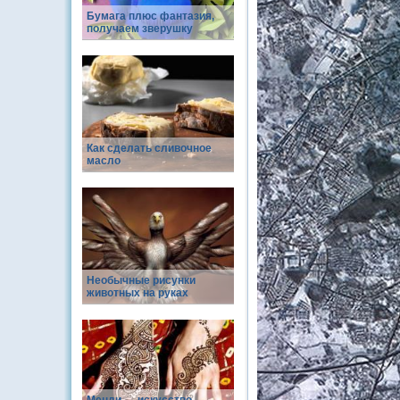
Бумага плюс фантазия,
получаем зверушку
Как сделать сливочное
масло
Необычные рисунки
животных на руках