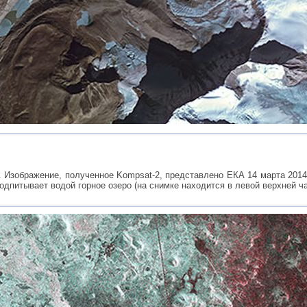
 Изображение, полученное Kompsat-2, представлено ЕКА 14 марта 2014
подпитывает водой горное озеро (на снимке находится в левой верхней ча