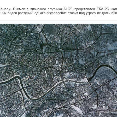
Сомали. Снимок с японского спутника ALOS представлен ЕКА 25 июля
ных видов растений, однако обезлесение ставит под угрозу их дальней