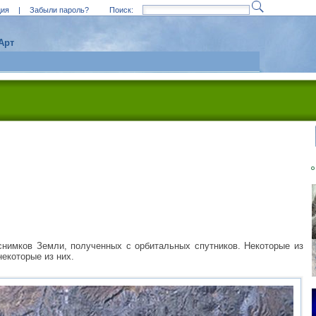
ция
|
Забыли пароль?
Поиск:
Арт
снимков Земли, полученных с орбитальных спутников. Некоторые из
екоторые из них.