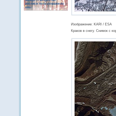
Менди — искусство
росписи тела узорами из
хны
Изображение: KARI / ESA
Краков в снегу. Снимок с к