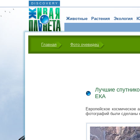
D I S C O V E R Y
Животные
Растения
Экология
Ю
Главная
Фото очевидец
Лучшие спутнико
ЕКА
Европейское космическое а
фотографий были сделаны ещ