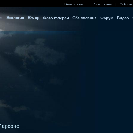
Вход на сайт
|
Регистрация
|
Забыли 
ия
Экология
Юмор
Фото галереи
Объявления
Форум
Видео
 Парсонс