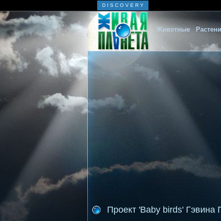
D I S C O V E R Y
Животные
Растен
Проект 'Baby birds' Гэвина