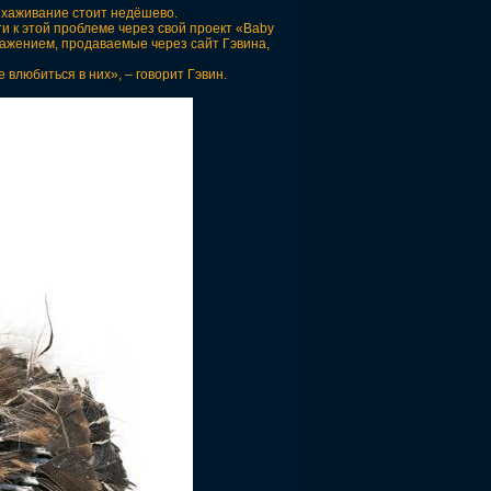
ыхаживание стоит недёшево.
 к этой проблеме через свой проект «Baby
бражением, продаваемые через сайт Гэвина,
влюбиться в них», – говорит Гэвин.