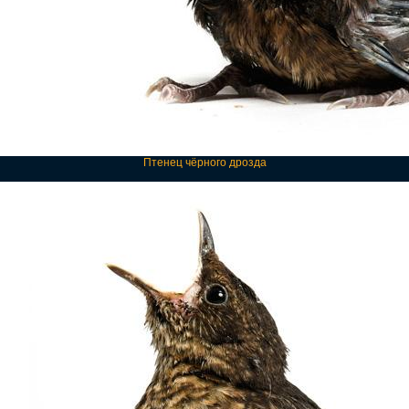
Птенец чёрного дрозда