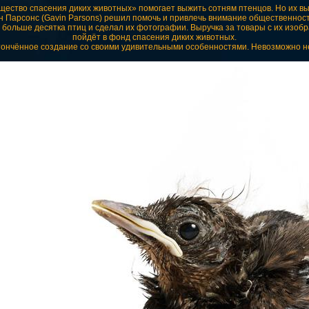
щество спасения диких животных» помогает выжить сотням птенцов. Но их в
 Парсонс (Gavin Parsons) решил помочь и привлечь внимание общественности
ва больше десятка птиц и сделал их фотографии. Выручка за товары с их изо
пойдёт в фонд спасения диких животных.
тончённое создание со своими удивительными особенностями. Невозможно не 