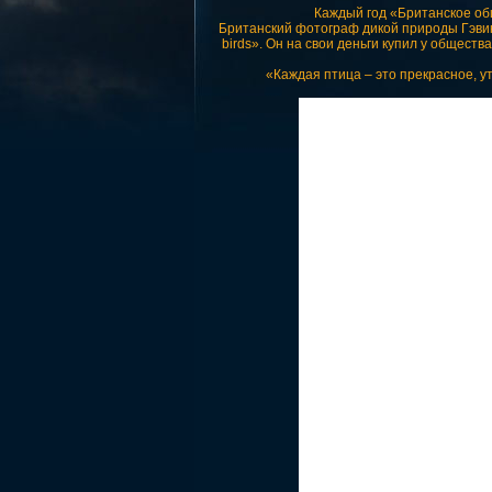
Каждый год «Британское об
Британский фотограф дикой природы Гэвин
birds». Он на свои деньги купил у общест
«Каждая птица – это прекрасное, у