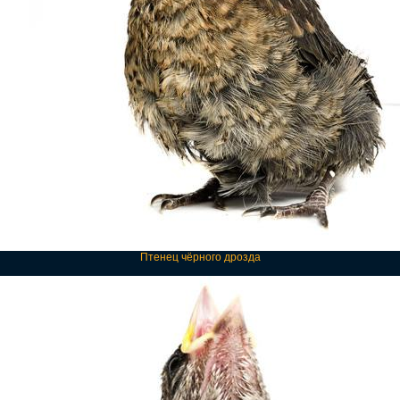
Птенец чёрного дрозда