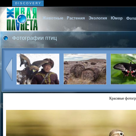
D I S C O V E R Y
Животные
Растения
Экология
Юмор
Фото
Фотографии птиц
Красивые фотогр