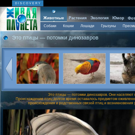
D I S C O V E R Y
Животные
Растения
Экология
Юмор
Фот
Собаки
Кошки
Лошади
Грызуны
Пресм
Это птицы — потомки динозавров
Это птицы — потомки динозавров. Они населяют 
Происхождение птиц долгое время оставалось предметом оживленны
происхождения и родственных связей птиц и возникновения у