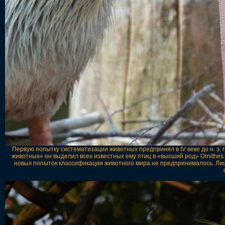
Первую попытку систематизации животных предпринял в IV веке до н. э.
животных» он выделил всех известных ему птиц в «высший род» Ornithes
новых попыток классификации животного мира не предпринималось. Лиш