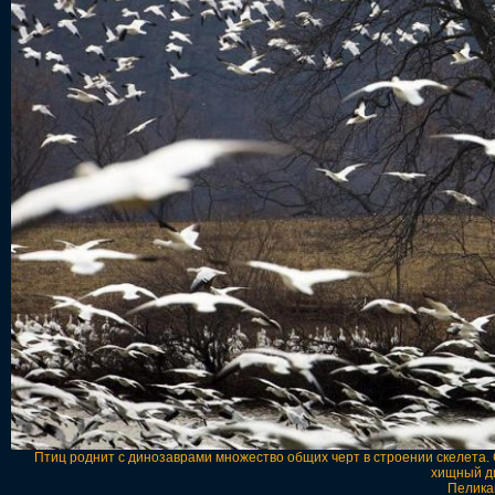
Птиц роднит с динозаврами множество общих черт в строении скелета
хищный ди
Пелика