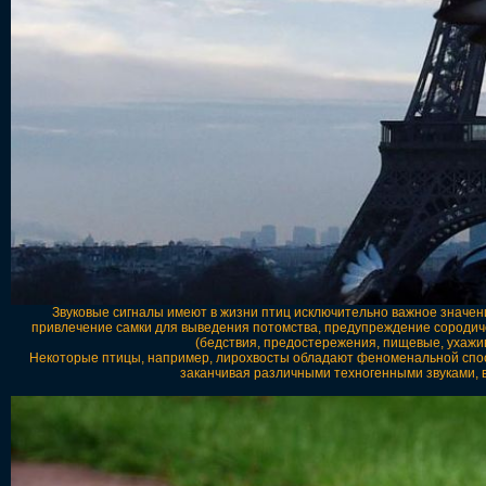
Звуковые сигналы имеют в жизни птиц исключительно важное значен
привлечение самки для выведения потомства, предупреждение сородиче
(бедствия, предостережения, пищевые, ухажив
Некоторые птицы, например, лирохвосты обладают феноменальной спосо
заканчивая различными техногенными звуками, в