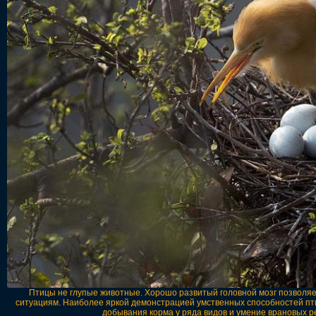
Птицы не глупые животные. Хорошо развитый головной мозг позволя
ситуациям. Наиболее яркой демонстрацией умственных способностей пти
добывания корма у ряда видов и умение врановых 