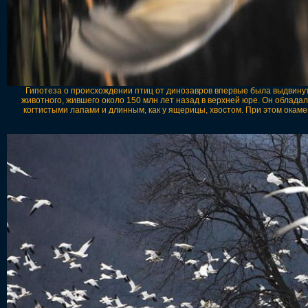
Гипотеза о происхождении птиц от динозавров впервые была выдвинут
животного, жившего около 150 млн лет назад в верхней юре. Он облад
когтистыми лапами и длинным, как у ящерицы, хвостом. При этом ока