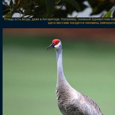
Птицы есть везде, даже в Антарктиде. Например, снежный буревестник гнез
щита местами гнездятся пингвины (императо