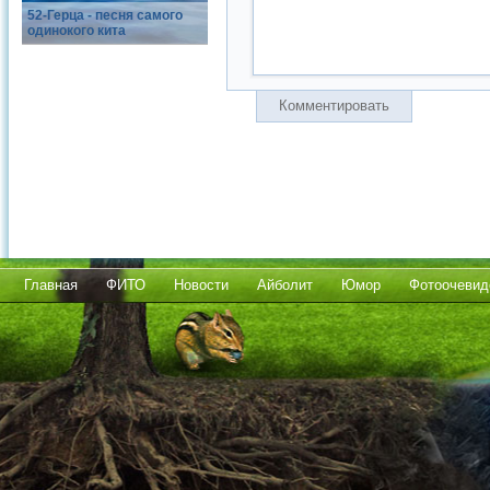
52-Герца - песня самого
одинокого кита
Комментировать
Главная
ФИТО
Новости
Айболит
Юмор
Фотоочевид