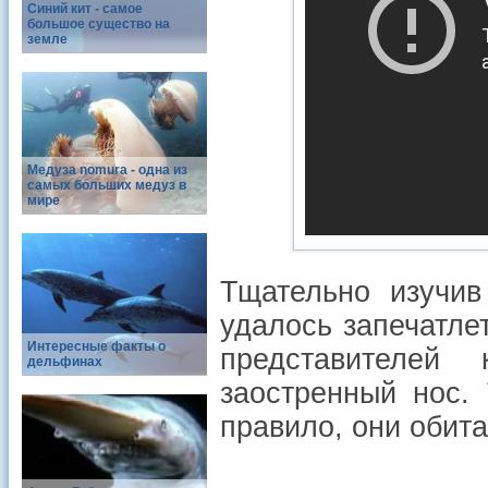
Синий кит - самое
большое существо на
земле
Медуза nomura - одна из
самых больших медуз в
мире
Тщательно изучив
удалось запечатлет
Интересные факты о
представителей
дельфинах
заостренный нос.
правило, они обит