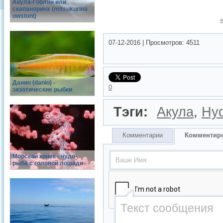
Акула-Гоблин или
скапаноринх (mitsukurina
owstoni)
07-12-2016
|
Просмотров:
4511
Данио (danio) -
0
экзотические рыбки
Тэги:
Акула
,
Hyd
Комментарии
Комментир
Морской конек - чудо-
рыба с головой лошади