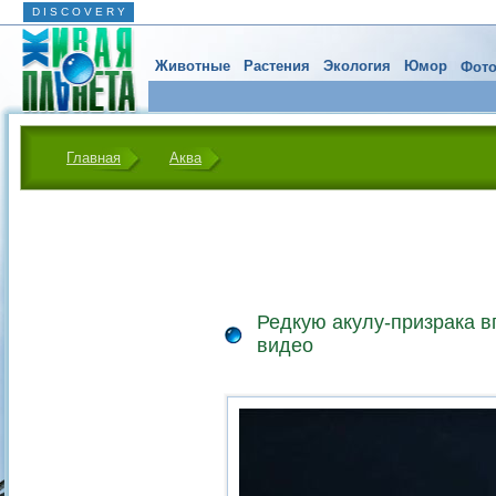
D I S C O V E R Y
Животные
Растения
Экология
Юмор
Фото
Главная
Аква
Редкую акулу-призрака в
видео