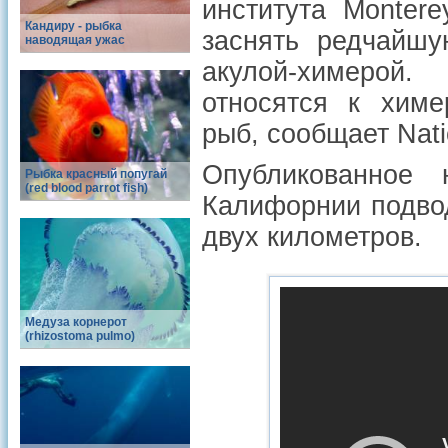
института Monter
Кандиру - рыбка
заcнять редчайшу
наводящая ужас
акулой-химерой.
относятся к химе
рыб, сообщает Nati
Опубликованное
Рыбка красный попугай
(red blood parrot fish)
Калифорнии подво
двух километров.
Медуза корнерот
(rhizostoma pulmo)