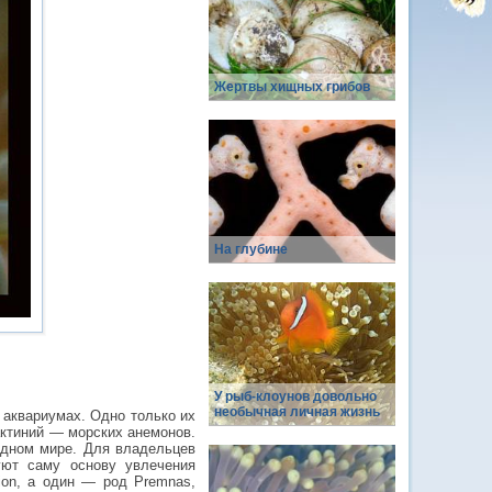
Жертвы хищных грибов
На глубине
У рыб-клоунов довольно
необычная личная жизнь
 аквариумах. Одно только их
актиний — морских анемонов.
одном мире. Для владельцев
уют саму основу увлечения
ion, а один — род Premnas,