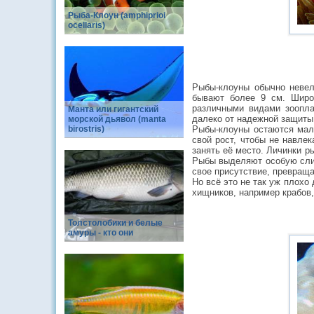
Рыба-Клоун (amphiprioi
ocellaris)
Рыбы-клоуны обычно невел
бывают более 9 см. Широ
различными видами зоопла
Манта или гигантский
далеко от надежной защиты 
морской дьявол (manta
Рыбы-клоуны остаются мале
birostris)
свой рост, чтобы не навле
занять её место. Личинки р
Рыбы выделяют особую слиз
свое присутствие, превраща
Но всё это не так уж плохо
хищников, например крабов
Толстолобики и белые
амуры - кто они