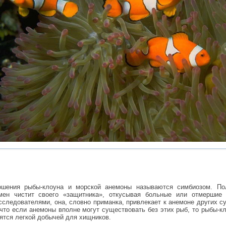
ошения рыбы-клоуна и морской анемоны называются симбиозом. П
мен чистит своего «защитника», откусывая больные или отмершие 
следователями, она, словно приманка, привлекает к анемоне других су
 что если анемоны вполне могут существовать без этих рыб, то рыбы-к
вятся легкой добычей для хищников.