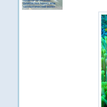
Зубатка полосатая
(anarhichas lupus), или
«атлантический волк»