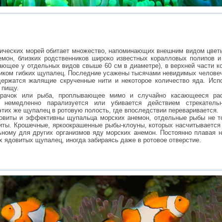
ических морей обитает множество, напоминающих внешним видом цвет
емон, близких родственников широко известных коралловых полипов 
гающее у отдельных видов свыше 60 см в диаметре), в верхней части к
чиком гибких щупалец. Последние усажены тысячами невидимых челове
держатся жалящие скрученные нити и некоторое количество яда. Исп
 пищу.
 рачок или рыба, проплывающее мимо и случайно касающееся ра
, немедленно парализуется или убивается действием стрекатель
тих же щупалец в ротовую полость, где впоследствии переваривается.
овиты и эффективны щупальца морских анемон, отдельные рыбы не то
иты. Крошечные, яркоокрашенные рыбы-клоуны, которых насчитывается
ному для других организмов яду морских анемон. Постоянно плавая н
х ядовитых щупалец, иногда забираясь даже в ротовое отверстие.