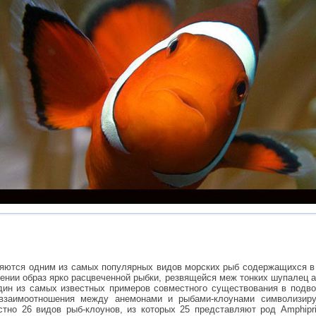
ляются одним из самых популярных видов морских рыб содержащихся в
жении образ ярко расцвеченной рыбки, резвящейся меж тонких шупалец 
дин из самых известных примеров совместного существования в подв
 взаимоотношения между анемонами и рыбами-клоунами символизир
тно 26 видов рыб-клоунов, из которых 25 представляют род Amphipr