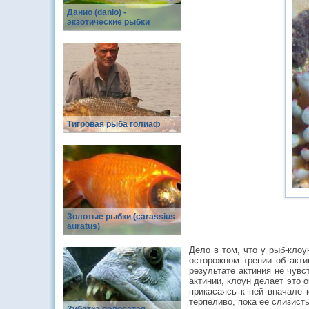
Данио (danio) -
экзотические рыбки
Тигровая рыба голиаф
Золотые рыбки (carassius
auratus)
Дело в том, что у рыб-кло
осторожном трении об акти
результате актиния не чувс
актинии, клоун делает это 
прикасаясь к ней вначале 
терпеливо, пока ее слизисты