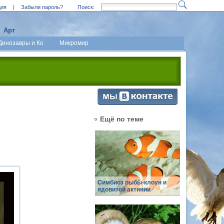
ция
|
Забыли пароль?
Поиск:
Арт
Динозавры и Ко
Микромир
Ещё по теме
Симбиоз рыбы-клоун и
ядовитой актинии