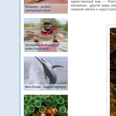
единственный вид — Premn
магазинах, другие виды ре
Кандиру - рыбка
охраной закона и недоступн
наводящая ужас
Необычные рекорды
известных рыб
Меч-Рыба - живая торпеда