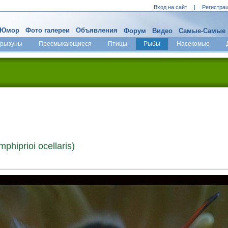
Вход на сайт
|
Регистра
Юмор
Фото галереи
Объявления
Форум
Видео
Самые-Самые
Грызуны
Пресмыкающиеся
Птицы
Рыбы
Насекомые
iprioi ocellaris)