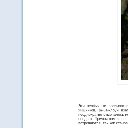
Эти необычные взаимоотн
хищников, рыба-клоун вза
неоднократно отмечалось ис
поедает. Причем замечено,
встречаются, так как стано