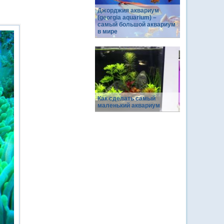
Джорджия аквариум
(georgia aquarium) –
cамый большой аквариум
в мире
Как сделать самый
маленький аквариум