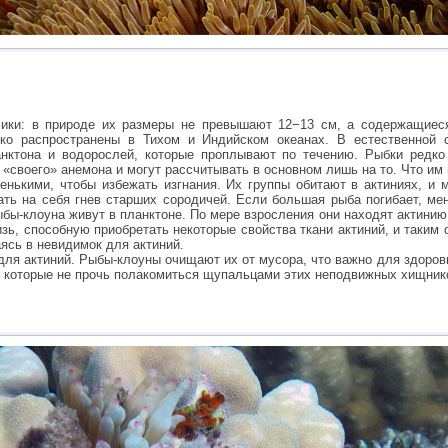
ики: в природе их размеры не превышают 12−13 см, а содержащиеся
ко распространены в Тихом и Индийском океанах. В естественной 
нктона и водорослей, которые проплывают по течению. Рыбки редко
«своего» анемона и могут рассчитывать в основном лишь на то. Что им 
нькими, чтобы избежать изгнания. Их группы обитают в актиниях, и 
кать на себя гнев старших сородичей. Если большая рыба погибает, ме
ыбы-клоуна живут в планктоне. По мере взросления они находят актинию
ь, способную приобретать некоторые свойства ткани актиний, и таким 
ясь в невидимок для актиний.
 для актиний. Рыбы-клоуны очищают их от мусора, что важно для здоров
, которые не прочь полакомиться щупальцами этих неподвижных хищник