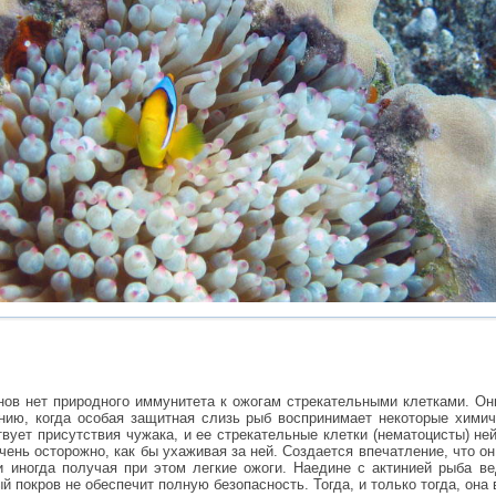
унов нет природного иммунитета к ожогам стрекательными клетками. Он
нию, когда особая защитная слизь рыб воспринимает некоторые хими
твует присутствия чужака, и ее стрекательные клетки (нематоцисты) не
очень осторожно, как бы ухаживая за ней. Создается впечатление, что он
и иногда получая при этом легкие ожоги. Наедине с актинией рыба в
й покров не обеспечит полную безопасность. Тогда, и только тогда, она 