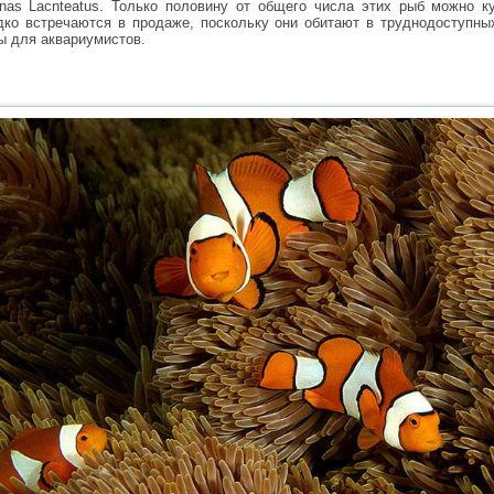
as Lасnteatus. Только половину от общего числа этих рыб можно к
дко встречаются в продаже, поскольку они обитают в труднодоступны
ы для аквариумистов.