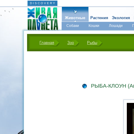
D I S C O V E R Y
Животные
Растения
Экология
Собаки
Кошки
Лошади
Главная
Зоо
Рыбы
РЫБА-КЛОУН (Amph