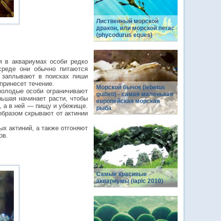
Лиственный морской
дракон, или морской пегас
(phycodurus eques)
 в аквариумах особи редко
среде они обычно питаются
 заплывают в поисках пиши
принесет течение.
Морской бычок (lebetus
молодые особи ограничивают
guilleti) - самая маленькая
ньшая начинает расти, чтобы
европейская морская
, а в ней — пищу и убежище.
рыба
образом скрывают от актинии
ых актиний, а также отгоняют
ов.
Самые красивые
аквариумы (iaplc 2010)