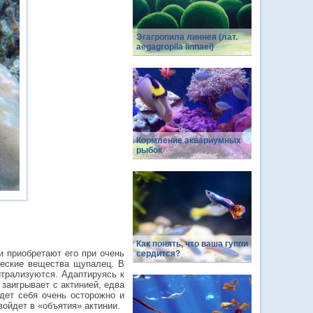
Эгагропила линнея (лат.
aegagropila linnaei)
Кормление аквариумных
рыбок
Как понять, что ваша гуппи
и приобретают его при очень
сердится?
ческие вещества щупалец. В
йтрализуются. Адаптируясь к
 заигрывает с актинией, едва
едет себя очень осторожно и
войдет в «объятия» актинии.