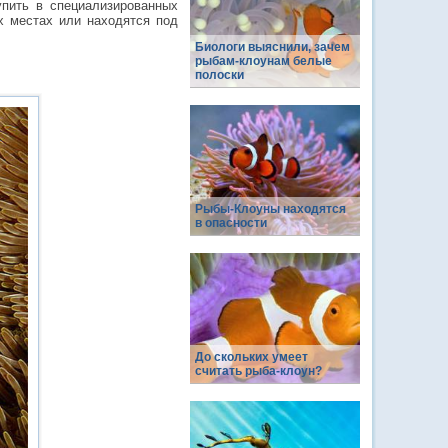
упить в специализированных
х местах или находятся под
Биологи выяснили, зачем
рыбам-клоунам белые
полоски
Рыбы-Клоуны находятся
в опасности
До скольких умеет
считать рыба-клоун?